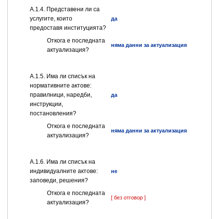
А.1.4. Представени ли са
услугите, които
да
предоставя институцията?
Откога е последната
няма данни за актуализация
актуализация?
А.1.5. Има ли списък на
нормативните актове:
правилници, наредби,
да
инструкции,
постановления?
Откога е последната
няма данни за актуализация
актуализация?
А.1.6. Има ли списък на
индивидуалните актове:
не
заповеди, решения?
Откога е последната
[ без отговор ]
актуализация?