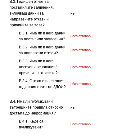
В.3. Годишен отчет за
постъпилите заявления,
включващ данни за
не
направените откази и
причините за това?
В.3.1. Има ли в него данни
[ без отговор ]
за постъпили заявления?
В.3.2. Има ли в него данни
[ без отговор ]
за направени откази?
В.3.3. Има ли в него
посочени основания/
[ без отговор ]
причини за отказите?
В.3.4. Откога е последния
[ без отговор ]
годишния отчет по ЗДОИ?
В.4. Има ли публикувани
вътрешните правила относно
не
достъпа до информация?
В.4.1. Къде са
[ без отговор ]
публикувани?