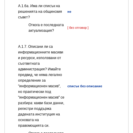
А.1.6а. Има ли списък на
решенията на общинския
не
съвет?
Откога е последната
[ без отговор ]
актуализация?
А.1.7. Описани ли са
информационните масиви
и ресурси, използвани от
съответната
администрация? Имайте
предвид, че няма легално
определение за
"информационен масив",
списък без описание
но практически под
"информационен масив" се
разбира: какви бази данни,
регистри поддържа
дадената институция на
основата на
правомощията си.