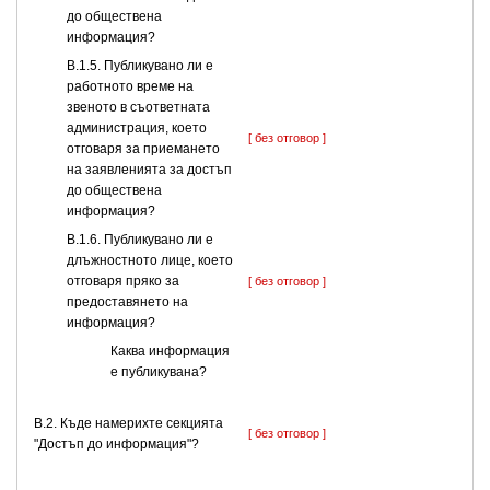
до обществена
информация?
В.1.5. Публикувано ли е
работното време на
звеното в съответната
администрация, което
[ без отговор ]
отговаря за приемането
на заявленията за достъп
до обществена
информация?
В.1.6. Публикувано ли е
длъжностното лице, което
отговаря пряко за
[ без отговор ]
предоставянето на
информация?
Каква информация
е публикувана?
В.2. Къде намерихте секцията
[ без отговор ]
"Достъп до информация"?