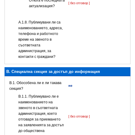
Откога е последната
[ без отговор ]
актуализация?
А.1.8. Публикувани ли са
наименованието, адреса,
телефона и работното
време на звеното в
съответната
администрация, за
контакти с граждани?
B. Специална секция за достъп до информация
В.1. Обособена ли е ли такава
не
секция?
В.1.1. Публикувано ли е
наименованието на
звеното в съответната
администрация, което
[ без отговор ]
отговаря за приемането
на заявленията за достъп
до обществена