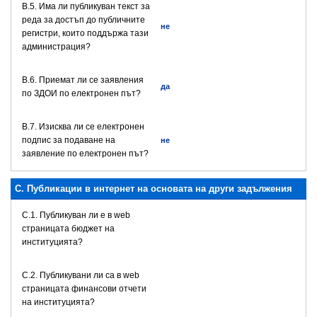
В.5. Има ли публикуван текст за
реда за достъп до публичните
не
регистри, които поддържа тази
администрация?
В.6. Приемат ли се заявления
да
по ЗДОИ по електронен път?
В.7. Изисква ли се електронен
подпис за подаване на
не
заявление по електронен път?
C. Публикации в интернет на основата на други задължения
C.1. Публикуван ли е в web
страницата бюджет на
институцията?
C.2. Публикувани ли са в web
страницата финансови отчети
на институцията?