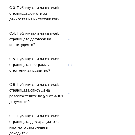
C.3. Публикувани ли са в web
страницата отчети за
дейността на институцията?
C.4. Публикувани ли са в web
страницата договори на
не
институцията?
C.5. Публикувани ли са в web
страницата програми и
не
стратегии за развитие?
C.6. Публикувани ли са в web
страницата списъци на
не
разсекретените по § 9 от ЗЗКИ
документи?
C.7. Публикувани ли са в web
страницата декларациите за
имотното състояние и
доходите?