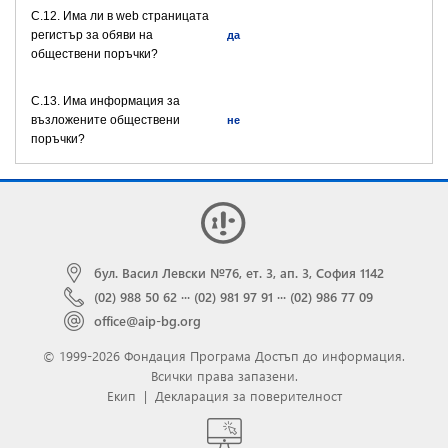
C.12. Има ли в web страницата
регистър за обяви на
да
обществени поръчки?
C.13. Има информация за
възложените обществени
не
поръчки?
бул. Васил Левски №76, ет. 3, ап. 3, София 1142
(02) 988 50 62
···
(02) 981 97 91
···
(02) 986 77 09
office@aip-bg.org
© 1999-2026 Фондация Програма Достъп до информация.
Всички права запазени.
Екип
|
Декларация за поверителност