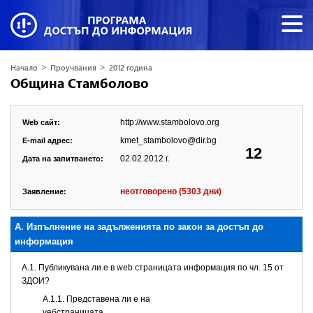
>
>
Начало
Проучвания
2012 година
Община Стамболово
http://www.stambolovo.org
Web сайт:
kmet_stambolovo@dir.bg
E-mail адрес:
12
02.02.2012 г.
Дата на запитването:
неотговорено (5303 дни)
Заявление:
А. Изпълнение на задълженията по закон за достъп до
информация
A.1. Публикувана ли е в web страницата информация по чл. 15 от
ЗДОИ?
A.1.1. Представена ли е на
уебстраницата