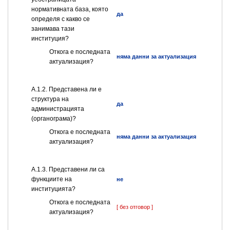
нормативната база, която
да
определя с какво се
занимава тази
институция?
Откога е последната
няма данни за актуализация
актуализация?
A.1.2. Представена ли е
структура на
да
администрацията
(органограма)?
Откога е последната
няма данни за актуализация
актуализация?
А.1.3. Представени ли са
функциите на
не
институцията?
Откога е последната
[ без отговор ]
актуализация?