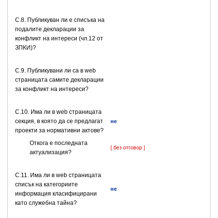
C.8. Публикуван ли е списъка на
подалите декларации за
конфликт на интереси (чл.12 от
ЗПКИ)?
C.9. Публикувани ли са в web
страницата самите декларации
за конфликт на интереси?
C.10. Има ли в web страницата
секция, в която да се предлагат
не
проекти за нормативни актове?
Откога е последната
[ без отговор ]
актуализация?
C.11. Има ли в web страницата
списък на категориите
не
информация класифицирани
като служебна тайна?