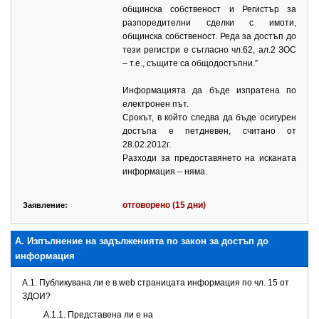
общинска собственост и Регистър за
разпоредителни сделки с имоти,
общинска собственост. Реда за достъп до
тези регистри е съгласно чл.62, ал.2 ЗОС
– т.е., същите са общодостъпни.”
Информацията да бъде изпратена по
електронен път.
Срокът, в който следва да бъде осигурен
достъпа е петдневен, считано от
28.02.2012г.
Разходи за предоставянето на исканата
информация – няма.
отговорено (15 дни)
Заявление:
А. Изпълнение на задълженията по закон за достъп до
информация
A.1. Публикувана ли е в web страницата информация по чл. 15 от
ЗДОИ?
A.1.1. Представена ли е на