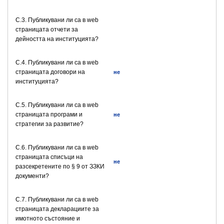
C.3. Публикувани ли са в web
страницата отчети за
дейността на институцията?
C.4. Публикувани ли са в web
страницата договори на
не
институцията?
C.5. Публикувани ли са в web
страницата програми и
не
стратегии за развитие?
C.6. Публикувани ли са в web
страницата списъци на
не
разсекретените по § 9 от ЗЗКИ
документи?
C.7. Публикувани ли са в web
страницата декларациите за
имотното състояние и