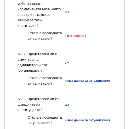
уебстраницата
нормативната база, която
не
определя с какво се
занимава тази
институция?
Откога е последната
[ без отговор ]
актуализация?
A.1.2. Представена ли е
структура на
да
администрацията
(органограма)?
Откога е последната
няма данни за актуализация
актуализация?
А.1.3. Представени ли са
функциите на
да
институцията?
Откога е последната
няма данни за актуализация
актуализация?