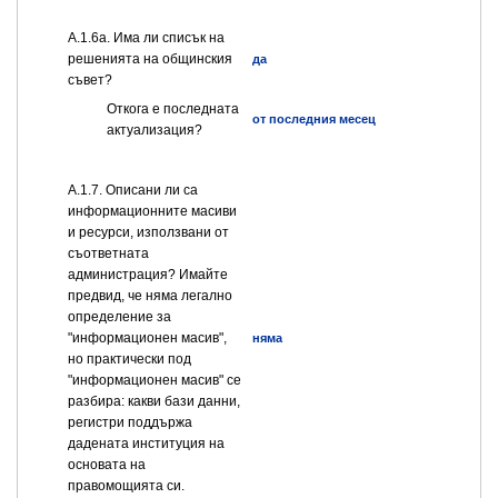
А.1.6а. Има ли списък на
решенията на общинския
да
съвет?
Откога е последната
от последния месец
актуализация?
А.1.7. Описани ли са
информационните масиви
и ресурси, използвани от
съответната
администрация? Имайте
предвид, че няма легално
определение за
"информационен масив",
няма
но практически под
"информационен масив" се
разбира: какви бази данни,
регистри поддържа
дадената институция на
основата на
правомощията си.