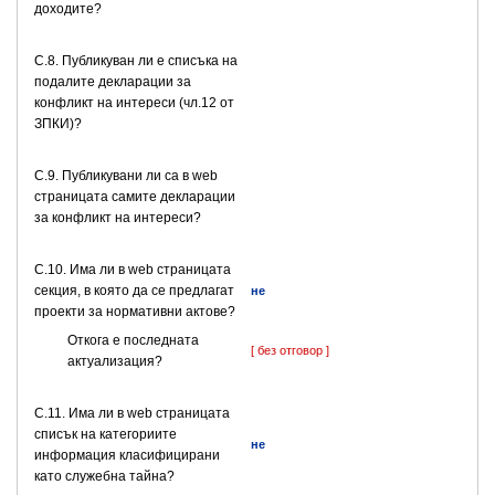
доходите?
C.8. Публикуван ли е списъка на
подалите декларации за
конфликт на интереси (чл.12 от
ЗПКИ)?
C.9. Публикувани ли са в web
страницата самите декларации
за конфликт на интереси?
C.10. Има ли в web страницата
секция, в която да се предлагат
не
проекти за нормативни актове?
Откога е последната
[ без отговор ]
актуализация?
C.11. Има ли в web страницата
списък на категориите
не
информация класифицирани
като служебна тайна?