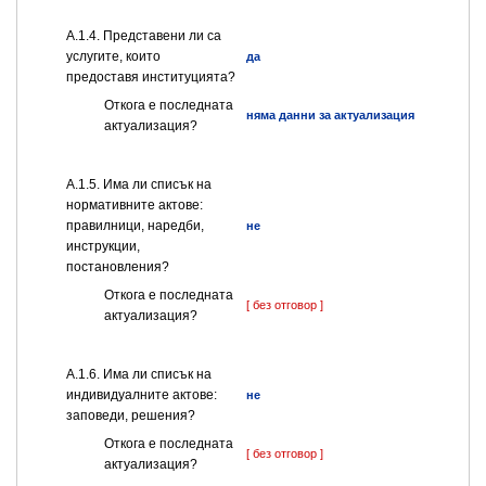
А.1.4. Представени ли са
услугите, които
да
предоставя институцията?
Откога е последната
няма данни за актуализация
актуализация?
А.1.5. Има ли списък на
нормативните актове:
правилници, наредби,
не
инструкции,
постановления?
Откога е последната
[ без отговор ]
актуализация?
А.1.6. Има ли списък на
индивидуалните актове:
не
заповеди, решения?
Откога е последната
[ без отговор ]
актуализация?