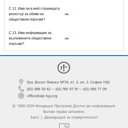
C.12. Има ли в web страницата
регистър за обяви на
не
обществени поръчки?
C.13. Има информация за
възложените обществени
не
поръчки?
бул. Васил Левски №76, ет. 3, ап. 3, София 1142
(02) 988 50 62
···
(02) 981 97 91
···
(02) 986 77 09
office@aip-bg.org
© 1999-2026 Фондация Програма Достъп до информация.
Всички права запазени.
Екип
|
Декларация за поверителност