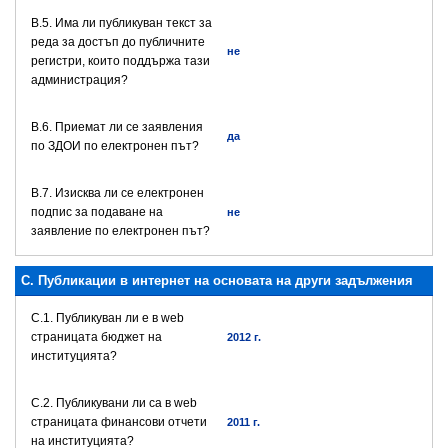
В.5. Има ли публикуван текст за
реда за достъп до публичните
не
регистри, които поддържа тази
администрация?
В.6. Приемат ли се заявления
да
по ЗДОИ по електронен път?
В.7. Изисква ли се електронен
подпис за подаване на
не
заявление по електронен път?
C. Публикации в интернет на основата на други задължения
C.1. Публикуван ли е в web
страницата бюджет на
2012 г.
институцията?
C.2. Публикувани ли са в web
страницата финансови отчети
2011 г.
на институцията?