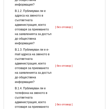
до обществена
информация?
В.1.2. Публикуван ли е
адреса на звеното в
съответната
администрация, което
[ без отговор ]
отговаря за приемането
на заявленията за достъп
до обществена
информация?
В.1.3. Публикуван ли е e-
mail адреса на звеното в
съответната
администрация, което
[ без отговор ]
отговаря за приемането
на заявленията за достъп
до обществена
информация?
В.1.4. Публикуван ли е
телефона на звеното в
съответната
администрация, което
[ без отговор ]
отговаря за приемането