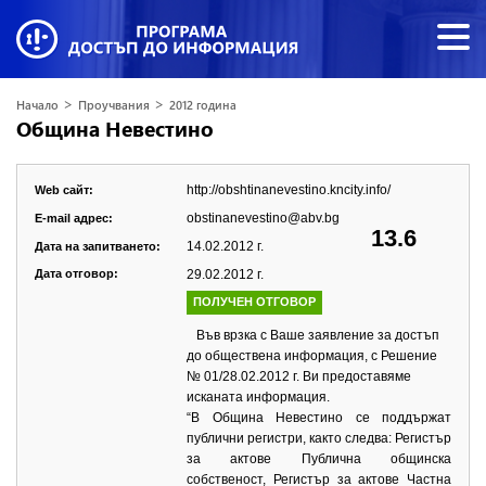
>
>
Начало
Проучвания
2012 година
Община Невестино
http://obshtinanevestino.kncity.info/
Web сайт:
obstinanevestino@abv.bg
E-mail адрес:
13.6
14.02.2012 г.
Дата на запитването:
Дата отговор:
29.02.2012 г.
ПОЛУЧЕН ОТГОВОР
Във врзка с Ваше заявление за достъп
до обществена информация, с Решение
№ 01/28.02.2012 г. Ви предоставяме
исканата информация.
“В Община Невестино се поддържат
публични регистри, както следва: Регистър
за актове Публична общинска
собственост, Регистър за актове Частна