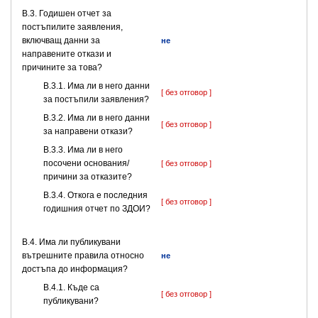
В.3. Годишен отчет за
постъпилите заявления,
включващ данни за
не
направените откази и
причините за това?
В.3.1. Има ли в него данни
[ без отговор ]
за постъпили заявления?
В.3.2. Има ли в него данни
[ без отговор ]
за направени откази?
В.3.3. Има ли в него
посочени основания/
[ без отговор ]
причини за отказите?
В.3.4. Откога е последния
[ без отговор ]
годишния отчет по ЗДОИ?
В.4. Има ли публикувани
вътрешните правила относно
не
достъпа до информация?
В.4.1. Къде са
[ без отговор ]
публикувани?