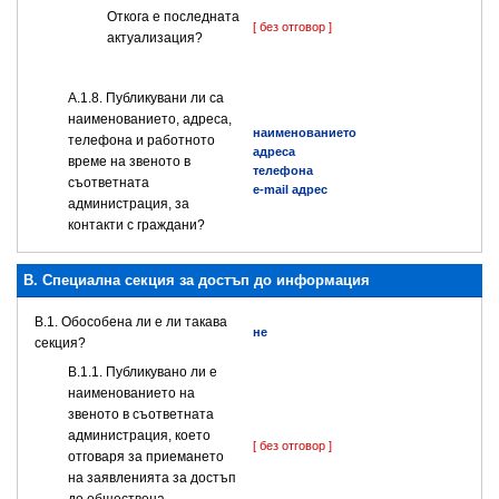
Откога е последната
[ без отговор ]
актуализация?
А.1.8. Публикувани ли са
наименованието, адреса,
наименованието
телефона и работното
адреса
време на звеното в
телефона
съответната
e-mail адрес
администрация, за
контакти с граждани?
B. Специална секция за достъп до информация
В.1. Обособена ли е ли такава
не
секция?
В.1.1. Публикувано ли е
наименованието на
звеното в съответната
администрация, което
[ без отговор ]
отговаря за приемането
на заявленията за достъп