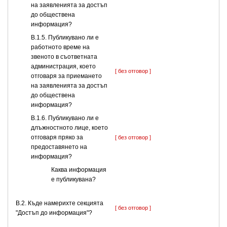
на заявленията за достъп
до обществена
информация?
В.1.5. Публикувано ли е
работното време на
звеното в съответната
администрация, което
[ без отговор ]
отговаря за приемането
на заявленията за достъп
до обществена
информация?
В.1.6. Публикувано ли е
длъжностното лице, което
отговаря пряко за
[ без отговор ]
предоставянето на
информация?
Каква информация
е публикувана?
В.2. Къде намерихте секцията
[ без отговор ]
"Достъп до информация"?