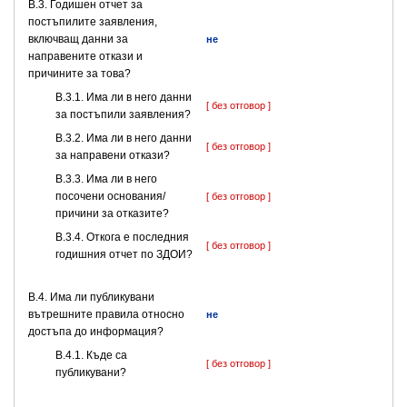
В.3. Годишен отчет за
постъпилите заявления,
включващ данни за
не
направените откази и
причините за това?
В.3.1. Има ли в него данни
[ без отговор ]
за постъпили заявления?
В.3.2. Има ли в него данни
[ без отговор ]
за направени откази?
В.3.3. Има ли в него
посочени основания/
[ без отговор ]
причини за отказите?
В.3.4. Откога е последния
[ без отговор ]
годишния отчет по ЗДОИ?
В.4. Има ли публикувани
вътрешните правила относно
не
достъпа до информация?
В.4.1. Къде са
[ без отговор ]
публикувани?