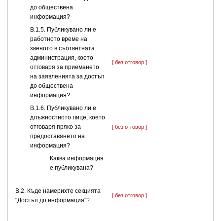
до обществена
информация?
В.1.5. Публикувано ли е
работното време на
звеното в съответната
администрация, което
[ без отговор ]
отговаря за приемането
на заявленията за достъп
до обществена
информация?
В.1.6. Публикувано ли е
длъжностното лице, което
отговаря пряко за
[ без отговор ]
предоставянето на
информация?
Каква информация
е публикувана?
В.2. Къде намерихте секцията
[ без отговор ]
"Достъп до информация"?