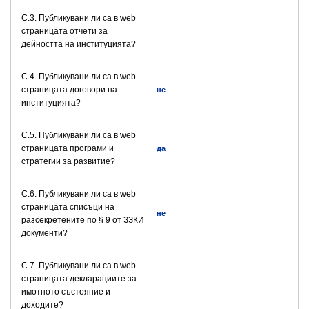
C.3. Публикувани ли са в web
страницата отчети за
дейността на институцията?
C.4. Публикувани ли са в web
страницата договори на
не
институцията?
C.5. Публикувани ли са в web
страницата програми и
да
стратегии за развитие?
C.6. Публикувани ли са в web
страницата списъци на
не
разсекретените по § 9 от ЗЗКИ
документи?
C.7. Публикувани ли са в web
страницата декларациите за
имотното състояние и
доходите?