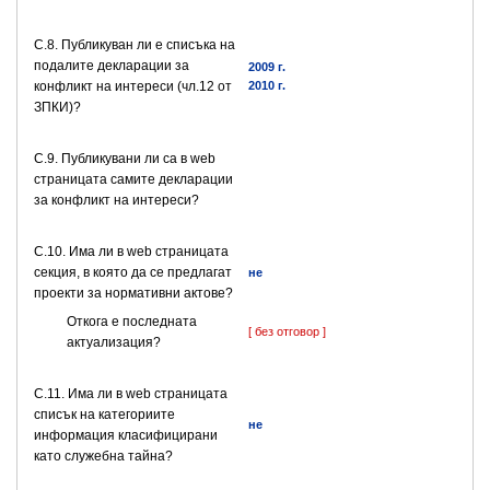
C.8. Публикуван ли е списъка на
подалите декларации за
2009 г.
конфликт на интереси (чл.12 от
2010 г.
ЗПКИ)?
C.9. Публикувани ли са в web
страницата самите декларации
за конфликт на интереси?
C.10. Има ли в web страницата
секция, в която да се предлагат
не
проекти за нормативни актове?
Откога е последната
[ без отговор ]
актуализация?
C.11. Има ли в web страницата
списък на категориите
не
информация класифицирани
като служебна тайна?