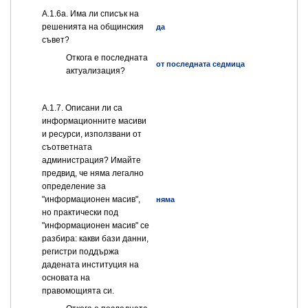
А.1.6а. Има ли списък на
решенията на общинския
да
съвет?
Откога е последната
от последната седмица
актуализация?
А.1.7. Описани ли са
информационните масиви
и ресурси, използвани от
съответната
администрация? Имайте
предвид, че няма легално
определение за
"информационен масив",
няма
но практически под
"информационен масив" се
разбира: какви бази данни,
регистри поддържа
дадената институция на
основата на
правомощията си.