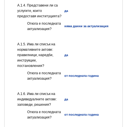
А.1.4. Представени ли са
услугите, които
да
предоставя институцията?
Откога е последната
няма данни за актуализация
актуализация?
А.1.5. Има ли списък на
нормативните актове:
правилници, наредби,
да
инструкции,
постановления?
Откога е последната
от последната година
актуализация?
А.1.6. Има ли списък на
индивидуалните актове:
да
заповеди, решения?
Откога е последната
от последната година
актуализация?