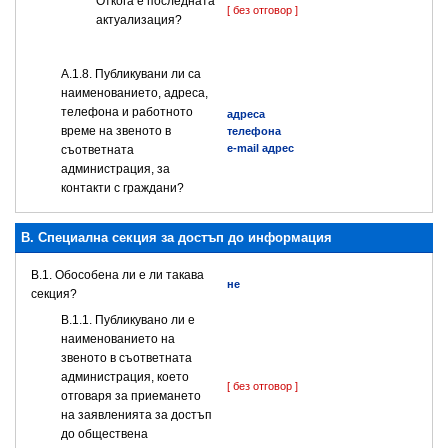
Откога е последната
[ без отговор ]
актуализация?
А.1.8. Публикувани ли са
наименованието, адреса,
телефона и работното
адреса
време на звеното в
телефона
e-mail адрес
съответната
администрация, за
контакти с граждани?
B. Специална секция за достъп до информация
В.1. Обособена ли е ли такава
не
секция?
В.1.1. Публикувано ли е
наименованието на
звеното в съответната
администрация, което
[ без отговор ]
отговаря за приемането
на заявленията за достъп
до обществена