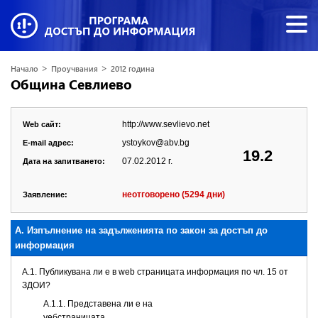
>
>
Начало
Проучвания
2012 година
Община Севлиево
http://www.sevlievo.net
Web сайт:
ystoykov@abv.bg
E-mail адрес:
19.2
07.02.2012 г.
Дата на запитването:
неотговорено (5294 дни)
Заявление:
А. Изпълнение на задълженията по закон за достъп до
информация
A.1. Публикувана ли е в web страницата информация по чл. 15 от
ЗДОИ?
A.1.1. Представена ли е на
уебстраницата