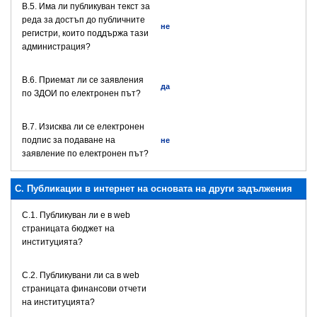
В.5. Има ли публикуван текст за
реда за достъп до публичните
не
регистри, които поддържа тази
администрация?
В.6. Приемат ли се заявления
да
по ЗДОИ по електронен път?
В.7. Изисква ли се електронен
подпис за подаване на
не
заявление по електронен път?
C. Публикации в интернет на основата на други задължения
C.1. Публикуван ли е в web
страницата бюджет на
институцията?
C.2. Публикувани ли са в web
страницата финансови отчети
на институцията?