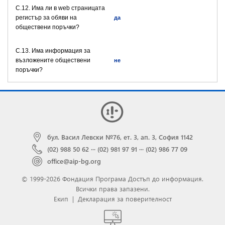
C.12. Има ли в web страницата
регистър за обяви на
да
обществени поръчки?
C.13. Има информация за
възложените обществени
не
поръчки?
бул. Васил Левски №76, ет. 3, ап. 3, София 1142
(02) 988 50 62
···
(02) 981 97 91
···
(02) 986 77 09
office@aip-bg.org
© 1999-2026 Фондация Програма Достъп до информация.
Всички права запазени.
Екип
|
Декларация за поверителност