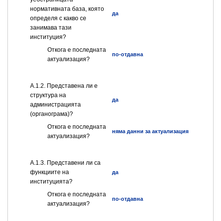
нормативната база, която
да
определя с какво се
занимава тази
институция?
Откога е последната
по-отдавна
актуализация?
A.1.2. Представена ли е
структура на
да
администрацията
(органограма)?
Откога е последната
няма данни за актуализация
актуализация?
А.1.3. Представени ли са
функциите на
да
институцията?
Откога е последната
по-отдавна
актуализация?