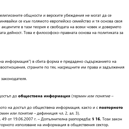
религиозните общности и верските убеждения не могат да се
динявайки се към голямото европейско семейство и тя основа своя
 акцентите в тази теория е свободата на всеки човек и доверието
та дейност. Това е философско-правната основа на политиката за
вена информация”) в сбита форма е предадено съдържанието на
авоотношения, страните по тях, насрещните им права и задължения
 законодателя.
 достъп до
обществена информация
(
термин или понятие –
авото на достъп до обществена информация, както и с
повторното
рмин или понятие –
дефиниция
чл. 2, ал. 3).
 49 от 19.06.2007 г. – Допълнителна разпоредба:
§ 16.
Този закон
торното използване на информация в обществения сектор.