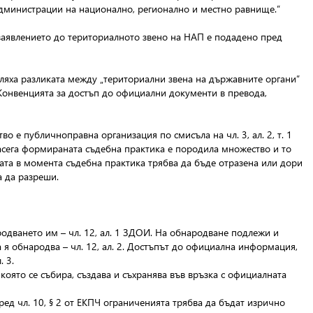
администрации на национално, регионално и местно равнище.”
„заявлението до териториалното звено на НАП е подадено пред
оляха разликата между „териториални звена на държавните органи”
 Конвенцията за достъп до официални документи в превода,
о е публичноправна организация по смисъла на чл. 3, ал. 2, т. 1
засега формираната съдебна практика е породила множество и то
ата в момента съдебна практика трябва да бъде отразена или дори
а да разреши.
одването им – чл. 12, ал. 1 ЗДОИ. На обнародване подлежи и
 я обнародва – чл. 12, ал. 2. Достъпът до официална информация,
. 3.
 която се събира, създава и съхранява във връзка с официалната
ед чл. 10, § 2 от ЕКПЧ ограниченията трябва да бъдат изрично