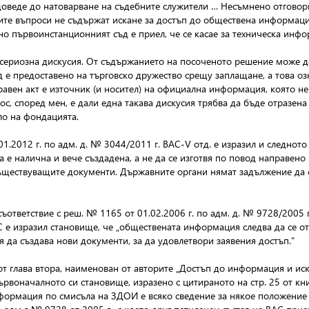
доведе до натоварване на съдебните служители … Несъмнено отговори
е въпроси не съдържат искане за достъп до обществена информация
лно първоинстанционният съд е приел, че се касае за техническа инфо
 сериозна дискусия. От съдържанието на посоченото решение може д
е предоставено на търговско дружество срещу заплащане, а това озн
равен акт е източник (и носител) на официална информация, която не 
ос, според мен, е дали една такава дискусия трябва да бъде отразен
ло на фондацията.
.2012 г. по адм. д. № 3044/2011 г. ВАС-V отд. е изразил и следното
 е налична и вече създадена, а не да се изготвя по повод направен
ществуващите документи. Държавните органи нямат задължение да съз
ъответствие с реш. № 1165 от 01.02.2006 г. по адм. д. № 9728/2005 г.
АС е изразил становище, че „обществената информация следва да се о
 да създава нови документи, за да удовлетвори заявения достъп.”
 от глава втора, наименован от авторите „Достъп до информация и ис
ървоначалното си становище, изразено с цитираното на стр. 25 от кни
формация по смисъла на ЗДОИ е всяко сведение за някое положение и