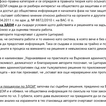
фско-правна категория и
се определя в правната теория като осъзна
ДОИ следва да се разбира интересът на обществото да защитава и от
а достъп до обществена информация е началната фаза на тази защит
съставят собствено мнение относно дейността на органите и другите
4.2011 г. по адм. д. № 8872/2010 г. на ВАС-V о.
 на ЗДОИ
е да създаде условия щото действията и решенията на задъ
близо и да оценява тяхната работа.
 авторите подчертават с думите (
цитирам
):
ва, че системата работи и то именно като система, в която вече е б
 да предоставя информация. Така се създава и основа за трайно и п
аните в процеса на вземането на решения е невъзможна както демокр
ва е наименован „Уеднаквяване на практиката на Върховния админист
жливост, деликатност и благоразумие авторите посочват, че (
цитира
вен административен съд или тълкувателно решение по приложението
ицата – все пак признават, че „остават все още неразрешени или пр
т и процедури по ЗДОИ”
започва със съдебни решения, предимно на В
ЗДОИ и е обявил, че обществена информация по смисъла на този закон
ните по чл. 3 субекти, което дава възможност на гражданите да си съ
ен анализ на изразените в тях становища авторите очертават основни