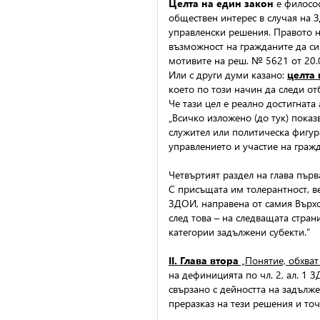
Целта на един закон
е филосо
обществен интерес в случая на З
управленски решения. Правото н
възможност на гражданите да си 
мотивите на реш. № 5621 от 20.0
Или с други думи казано:
целта
което по този начин да следи от
Че тази цел е реално достигната
„Всичко изложено (до тук) показ
служител или политическа фигура
управлението и участие на гражд
Четвъртият раздел на глава пър
С присъщата им толерантност, ве
ЗДОИ, направена от самия Върхо
след това – на следващата стран
категории задължени субекти.”
II. Глава втора
„Понятие, обхва
на дефиницията по чл. 2, ал. 1 
свързано с дейността на задълже
преразказ на тези решения и точ