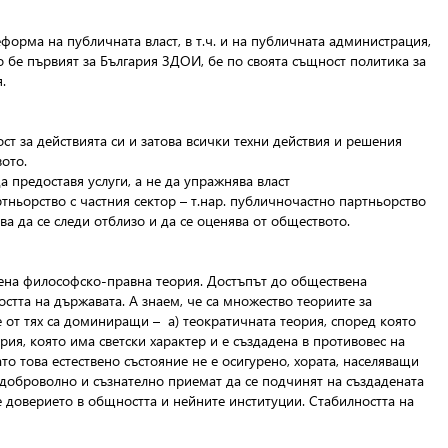
форма на публичната власт, в т.ч. и на публичната администрация,
то бе първият за България ЗДОИ, бе по своята същност политика за
.
ст за действията си и затова всички техни действия и решения
ото.
 предоставя услуги, а не да упражнява власт
тньорство с частния сектор – т.нар. публичночастно партньорство
а да се следи отблизо и да се оценява от обществото.
лена философско-правна теория. Достъпът до обществена
тта на държавата. А знаем, че са множество теориите за
 от тях са доминиращи – а) теократичната теория, според която
рия, която има светски характер и е създадена в противовес на
то това естествено състояние не е осигурено, хората, населяващи
 доброволно и съзнателно приемат да се подчинят на създадената
е доверието в общността и нейните институции. Стабилността на