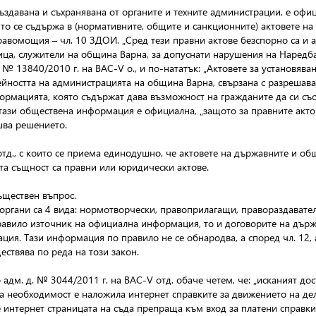
създавана и съхранявана от органите и техните администрации, е офи
о се съдържа в (нормативните, общите и санкционните) актовете на
равомощия – чл. 10 ЗДОИ. „Сред тези правни актове безспорно са и 
ца, служители на община Варна, за допуснати нарушения на Наредба
д. № 13840/2010 г. на ВАС-V о., и по-нататък: „Актовете за установ
дейността на администрацията на община Варна, свързана с разрешав
ормацията, която съдържат дава възможност на гражданите да си със
 тази обществена информация е официална, „защото за правните акт
ва решението.
тд., с които се приема единодушно, че актовете на държавните и о
ята същност са правни или юридически актове.
ъществен въпрос.
органи са 4 вида: нормотворчески, правоприлагащи, правораздавател
равило източник на официална информация, то и договорите на държа
ия. Тази информация по правило не се обнародва, а според чл. 12,
ествява по реда на този закон.
о адм. д. № 3044/2011 г. на ВАС-V отд. обаче четем, че: „исканият д
ква необходимост е наложила интернет справките за движението на д
 интернет страницата на съда препраща към вход за платени справки 