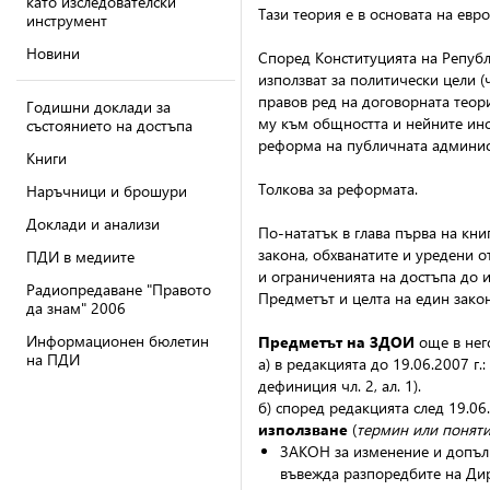
като изследователски
Тази теория е в основата на евр
инструмент
Новини
Според Конституцията на Републ
използват за политически цели (
правов ред на договорната теори
Годишни доклади за
му към общността и нейните инс
състоянието на достъпа
реформа на публичната админист
Книги
Толкова за реформата.
Наръчници и брошури
Доклади и анализи
По-нататък в глава първа на кн
закона, обхванатите и уредени 
ПДИ в медиите
и ограниченията на достъпа до
Радиопредаване "Правото
Предметът и целта на един закон
да знам" 2006
Информационен бюлетин
Предметът на ЗДОИ
още в него
на ПДИ
а) в редакцията до 19.06.2007 г
дефиниция
чл. 2, ал. 1).
б) според редакцията след 19.06
използване
(
термин или понят
ЗАКОН за изменение и допълн
въвежда разпоредбите на Дир