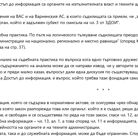
стъп до информация са органите на изпълнителната власт и техните 
шения на ВАС и на Варненския АС, в които съдилищата са приели, че 
ан, който е задължен субект по смисъла на чл. 3 от ЗДОИ”.
ъдебна практика. По пътя на логическото тълкуване съдилищата преод
 администрации на национално, регионално и местно равнище” (според
 на стр. 37).
нализ на съдебната практика по въпроса кога едно търговско дружеств
т съдържанието на анализа може да се направи извод, че у авторите 
то и преди малко казах, въпросът дали една дискусия по съществуващ
а Достъп до информация, е въпрос, който трябва тази фондация сам
* * *
ия, която се съдържа в нормативни актове, се осигурява чрез обнар
която закон разпорежда това или органът, който я е създал, реши да
 е свободен и се осъществява по реда на този закон, гласи чл. 12, ал
на информация – чл. 13, ал. 1, а това според чл. 11 е информацията,
ейността на органите и на техните администрации.
ата, така и до служебната информация, може да бъде ограничен. Спор