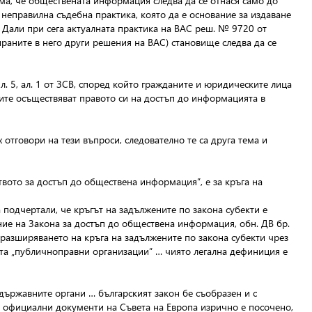
иема, че обществената информация следва да се отнася само до
неправилна съдебна практика, която да е основание за издаване
 Дали при сега актуалната практика на ВАС реш. № 9720 от
тираните в него други решения на ВАС) становище следва да се
л. 5, ал. 1 от ЗСВ, според който гражданите и юридическите лица
аните осъществяват правото си на достъп до информацията в
отговори на тези въпроси, следователно те са друга тема и
вото за достъп до обществена информация”, е за кръга на
а подчертали, че кръгът на задължените по закона субекти е
ение на Закона за достъп до обществена информация, обн. ДВ бр.
с разширяването на кръга на задължените по закона субекти чрез
ята „публичноправни организации” … чиято легална дефиниция е
 държавните органи … българският закон бе съобразен и с
до официални документи на Съвета на Европа изрично е посочено,