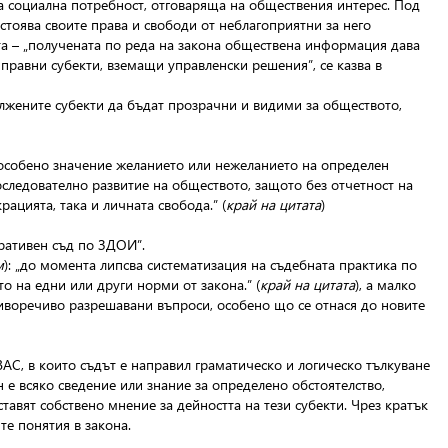
та социална потребност, отговаряща на обществения интерес. Под
стоява своите права и свободи от неблагоприятни за него
а – „получената по реда на закона обществена информация дава
 правни субекти, вземащи управленски решения”, се казва в
лжените субекти да бъдат прозрачни и видими за обществото,
ез особено значение желанието или нежеланието на определен
оследователно развитие на обществото, защото без отчетност на
ацията, така и личната свобода.” (
край на цитата
)
ративен съд по ЗДОИ”.
м
): „до момента липсва систематизация на съдебната практика по
 на едни или други норми от закона.” (
край на цитата
), а малко
отиворечиво разрешавани въпроси, особено що се отнася до новите
АС, в които съдът е направил граматическо и логическо тълкуване
 е всяко сведение или знание за определено обстоятелство,
ставят собствено мнение за дейността на тези субекти. Чрез кратък
те понятия в закона.