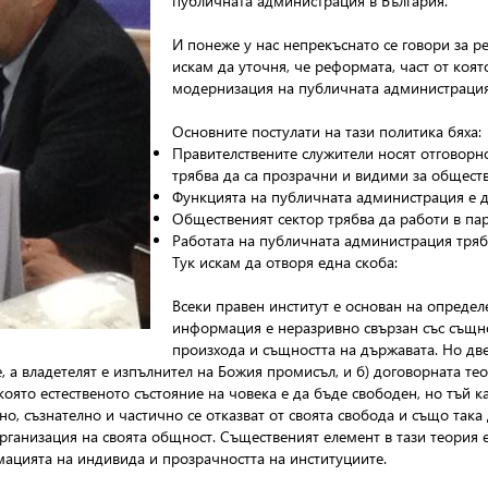
публичната администрация в България.
И понеже у нас непрекъснато се говори за ре
искам да уточня, че реформата, част от коя
модернизация на публичната администрация
Основните постулати на тази политика бяха:
Правителствените служители носят отговорно
трябва да са прозрачни и видими за обществ
Функцията на публичната администрация е да
Общественият сектор трябва да работи в пар
Работата на публичната администрация трябв
Тук искам да отворя една скоба:
Всеки правен институт е основан на опреде
информация е неразривно свързан със същнос
произхода и същността на държавата. Но две
 а владетелят е изпълнител на Божия промисъл, и б) договорната тео
която естественото състояние на човека е да бъде свободен, но тъй ка
о, съзнателно и частично се отказват от своята свобода и също така
организация на своята общност. Същественият елемент в тази теория 
ацията на индивида и прозрачността на институциите.