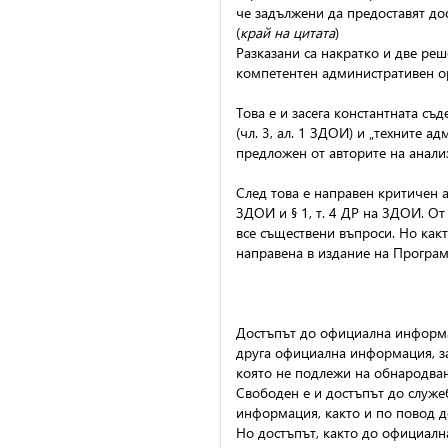
че задължени да предоставят до
(
край на цитата
)
Разказани са накратко и две ре
компетентен административен орг
Това е и засега константната с
(чл. 3, ал. 1 ЗДОИ) и „техните
предложен от авторите на анализа
След това е направен критичен а
ЗДОИ и § 1, т. 4 ДР на ЗДОИ. О
все съществени въпроси. Но как
направена в издание на Програм
Достъпът до официална информац
друга официална информация, за 
която не подлежи на обнародване,
Свободен е и достъпът до служеб
информация, както и по повод д
Но достъпът, както до официалн