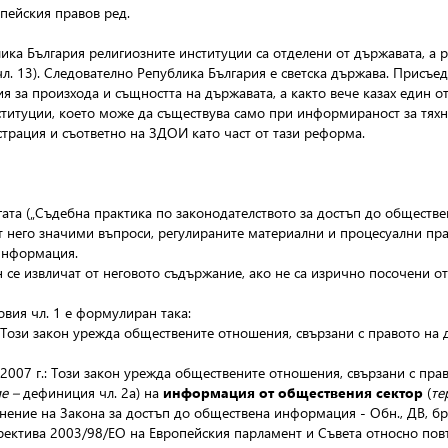
опейския правов ред.
ика България религиозните институции са отделени от държавата, а 
чл. 13). Следователно Република България е светска държава. Присъе
я за произхода и същността на държавата, а както вече казах един от
титуции, което може да съществува само при информираност за тяхна
рация и съответно на ЗДОИ като част от тази реформа.
игата („Съдебна практика по законодателството за достъп до общест
от него значими въпроси, регулираните материални и процесуални пр
 информация.
 се извличат от неговото съдържание, ако не са изрично посочени от
вия чл. 1 е формулиран така:
.: Този закон урежда обществените отношения, свързани с правото на
.2007 г.: Този закон урежда обществените отношения, свързани с пр
ие –
дефиниция
чл. 2а) на
информация от обществения сектор
(
те
ение на Закона за достъп до обществена информация - Обн., ДВ, бр.
ектива 2003/98/ЕО на Европейския парламент и Съвета относно пов