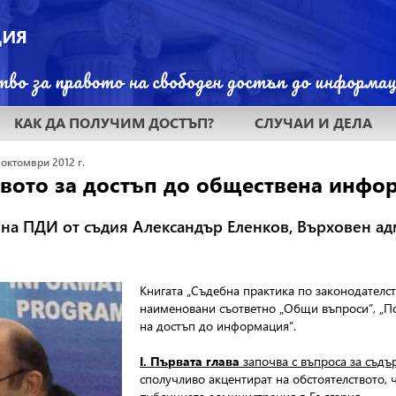
КАК ДА ПОЛУЧИМ ДОСТЪП?
СЛУЧАИ И ДЕЛА
 октомври 2012 г.
твото за достъп до обществена инфо
 на ПДИ от съдия Александър Еленков, Върховен а
Книгата „Съдебна практика по законодателст
наименовани съответно „Общи въпроси”, „По
на достъп до информация”.
І. Първата глава
започва с въпроса за съд
сполучливо акцентират на обстоятелството, ч