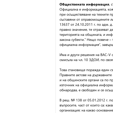
Обществената информация
, 
Официална е информацията, коят
при осъществяване на техните п
съставяни от оправомощените ли
13637 от 24.10.2011 г. по адм. 
правно значение, те отразяват 
територията на общината, и инф
закона субекти.” Нещо повече –
официална информация”, завърш
Има и други решения на ВАС-V о
смисъла на чл. 10 ЗДОИ, по сво
Това становище поражда един с
Правните актове на държавните 
и на общинските органи са по п
източник на официална информац
обнародва, е свободен и се осъщ
В реш. № 138 от 05.01.2012 г. п
въпросите, част от които са: ка
организация; на какво основание