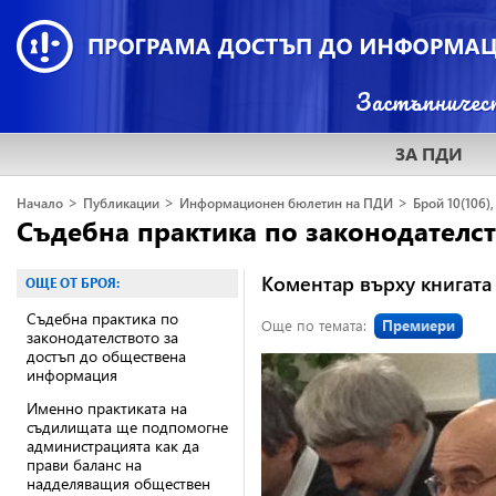
ЗА ПДИ
>
>
>
Начало
Публикации
Информационен бюлетин на ПДИ
Брой 10(106),
Съдебна практика по законодателс
Коментар върху книгата
ОЩЕ ОТ БРОЯ:
Съдебна практика по
Още по темата:
Премиери
законодателството за
достъп до обществена
информация
Именно практиката на
съдилищата ще подпомогне
администрацията как да
прави баланс на
надделяващия обществен