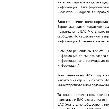
интернет справки по делата ще 
информация …Така формулиранит
и електронни адреси, т.е. прави
Едно становище, което поражда
Варненския административен съд 
практиката на ВАС-V отд. като п
свободен. Но същественият въпр
информация. Преценката е изця
В същото решение № 138 от 05.01
информация, то същата следва да
информация се ограничава до съ
информация.”
Това решение на ВАС-V отд. е в с
накратко на стр. 26 и с което В
министерството няма задължения
Та, когато прочетох този раздел
наистина ли ВАС е отстъпил от п
ВАС-5чл. с-в, че „обществена ин