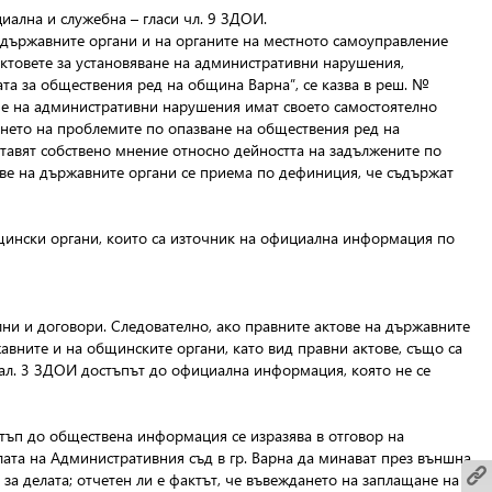
циална и служебна – гласи чл. 9 ЗДОИ.
 държавните органи и на органите на местното самоуправление
актовете за установяване на административни нарушения,
та за обществения ред на община Варна”, се казва в реш. №
яване на административни нарушения имат своето самостоятелно
ането на проблемите по опазване на обществения ред на
тавят собствено мнение относно дейността на задължените по
ове на държавните органи се приема по дефиниция, че съдържат
бщински органи, които са източник на официална информация по
ни и договори. Следователно, ако правните актове на държавните
вните и на общинските органи, като вид правни актове, също са
 ал. 3 ЗДОИ достъпът до официална информация, която не се
остъп до обществена информация се изразява в отговор на
елата на Административния съд в гр. Варна да минават през външна
за делата; отчетен ли е фактът, че въвеждането на заплащане на