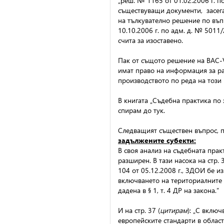
„реш. № 1165 от 01.02.2006 г. п
съществуващи документи, засега
на тълкувателно решение по въп
10.10.2006 г. по адм. д. № 5011
счита за изоставено.
Пак от същото решение на ВАС-V 
имат право на информация за раб
производството по реда на този 
В книгата „Съдебна практика по 
спирам до тук.
Следващият съществен въпрос, п
задължените субекти:
В своя анализ на съдебната прак
разширен. В тази насока на стр. 
104 от 05.12.2008 г., ЗДОИ бе и
включването на териториалните 
дадена в § 1, т. 4 ДР на закона.”
И на стр. 37 (
цитирам
): „С вклю
европейските стандарти в облас