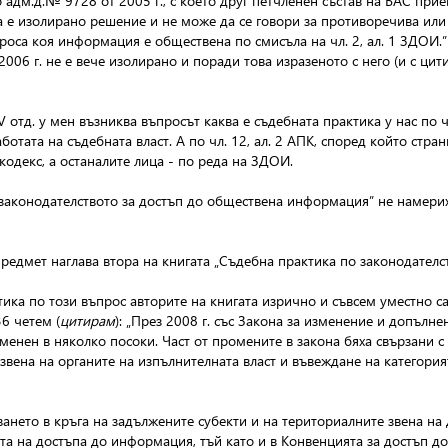
о адм.д.№ 9728 от 2005 г., с което друг петчленен състав на ВАС пр
 е изолирано решение и не може да се говори за противоречива или 
роса коя информация е обществена по смисъла на чл. 2, ал. 1 ЗДОИ.”
/2006 г. не е вече изолирано и поради това изразеното с него (и с ци
отд. у мен възниква въпросът каква е съдебната практика у нас по ч
отата на съдебната власт. А по чл. 12, ал. 2 АПК, според който стр
кодекс, а останалите лица - по реда на ЗДОИ.
законодателството за достъп до обществена информация” не намерих 
редмет наглава втора на книгата „Съдебна практика по законодателст
тика по този въпрос авторите на книгата изрично и съвсем уместно с
36 четем (
цитирам
): „През 2008 г. със Закона за изменение и допълн
зменен в няколко посоки. Част от промените в закона бяха свързани 
звена на органите на изпълнителната власт и въвеждане на категори
чването в кръга на задължените субекти и на териториалните звена на
тта на достъпа до информация, тъй като и в Конвенцията за достъп 