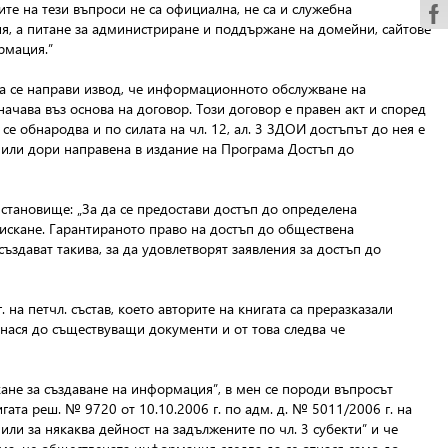
те на тези въпроси не са официална, не са и служебна
, а питане за администриране и поддържане на домейни, сайтове
рмация.”
а се направи извод, че информационното обслужване на
ачава въз основа на договор. Този договор е правен акт и според
се обнародва и по силата на чл. 12, ал. 3 ЗДОИ достъпът до нея е
а или дори направена в издание на Програма Достъп до
 становище: „За да се предостави достъп до определена
о искане. Гарантираното право на достъп до обществена
дават такива, за да удовлетворят заявления за достъп до
 на петчл. състав, което авторите на книгата са преразказали
тнася до съществуващи документи и от това следва че
кане за създаване на информация”, в мен се породи въпросът
гата реш. № 9720 от 10.10.2006 г. по адм. д. № 5011/2006 г. на
ли за някаква дейност на задължените по чл. 3 субекти” и че