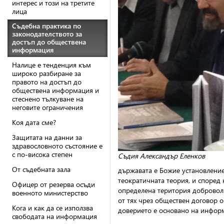
интерес и този на третите
лица
Съдебна практика по
законодателството за
достъп до обществена
информация
Налице е тенденция към
широко разбиране за
правото на достъп до
обществена информация и
стеснено тълкуване на
неговите ограничения
Коя дата сме?
Защитата на данни за
здравословното състояние е
с по-висока степен
Съдия Александър Еленков
От съдебната зала
държавата е Божие установление,
теократичната теория, и според 
Офицер от резерва осъди
определена територия доброволн
военното министерство
от тях чрез обществен договор 
Кога и как да се използва
доверието е основано на информ
свободата на информация