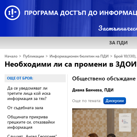
ЗА ПДИ
>
>
>
Начало
Публикации
Информационен бюлетин на ПДИ
Брой 10(130),
Необходими ли са промени в ЗДОИ
Общeствено обсъждане с
ОЩЕ ОТ БРОЯ:
Да се уведомяват ли
Диана Банчева, ПДИ
третите лица кой иска
информация за тях?
Още по темата:
Дискусии
От съдебната зала
Общината прикрива
грешките си, отказвайки
информация
Случаят „Ангел Георгиев”