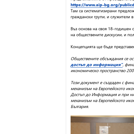
https://www.aip-bg.org/publ
Там са систематизирани предлож
граждански групи, и служители 
Въз основа на своя 18-годишен 
на обществените дискусии, и по
Концепцията ще бъде представе
Обществените обсъждания се осъ
достъп до информация”
, фин
икономическо пространство 200
Този документ е създаден с фин
механизъм на Европейското икон
Достъп до Информация и при ник
механизъм
на Европейското ико
България.