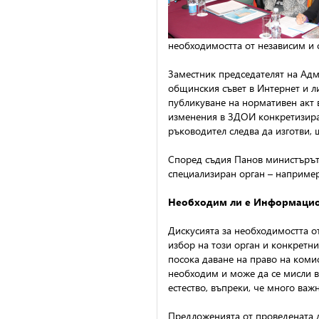
необходимостта от независим и 
Заместник председателят на Адм
общинския съвет в Интернет и ли
публикуване на нормативен акт 
изменения в ЗДОИ конкретизира 
ръководител следва да изготви, 
Според съдия Панов министърът 
специализиран орган – наприм
Необходим ли е Информацио
Дискусията за необходимостта о
избор на този орган и конкретн
посока даване на право на коми
необходим и може да се мисли 
естество, въпреки, че много важн
Предложенията от проведената д