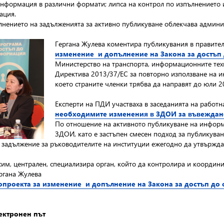
информация в различни формати; липса на контрол по изпълнението 
ация.
ълнението на задълженията за активно публикуване облекчава админис
Гергана Жулева коментира публикувания в правите
изменение и допълнение на Закона за достъ
Министерство на транспорта, информационните тех
Директива 2013/37/ЕС за повторно използване на и
което страните членки трябва да направят до юли 2
Експерти на ПДИ участваха в заседанията на работна
необходимите изменения в ЗДОИ за въвеждан
По отношение на активното публикуване на информ
ЗДОИ, като е застъпен смесен подход за публикуван
а задължение за ръководителите на институции ежегодно да утвържда
исим, централен, специализира орган, който да контролира и коорди
ргана Жулева
опроекта за изменение и допълнение на Закона за достъп д
ектронен път