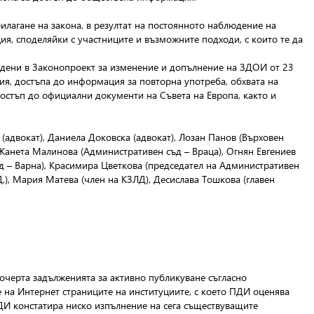
илагане на закона, в резултат на постоянното наблюдение на
я, споделяйки с участниците и възможните подходи, с които те да
идени в Законопроект за изменение и допълнение на ЗДОИ от 23
я, достъпа до информация за повторна употреба, обхвата на
достъп до официални документи на Съвета на Европа, както и
(адвокат), Даниела Доковска (адвокат), Лозан Панов (Върховен
Жанета Малинова (Административен съд – Враца), Огнян Евгениев
ъд – Варна), Красимира Цветкова (председател на Административен
,), Мария Матева (член на КЗЛД), Десислава Тошкова (главен
очерта задълженията за активно публикуване съгласно
е на Интернет страниците на институциите, с което ПДИ оценява
ПДИ констатира ниско изпълнение на сега съществуващите