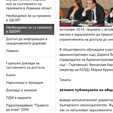
или за състоянието на
прелезите в Ловешка област
Необходими ли са промени
в ЗДОИ?
Необходими ли са промени
октомври 2014, свързани с акти
в ЗДОИ?
закона и задължените да предос
Достъп до информация в
ограниченията на достъпа до и
скандинавските държави
В общественото обсъждане участв
Новини
административен съд), Дарина В
(председател на Административе
Годишни доклади за
съд – Търговище), Венцислав Кар
състоянието на достъпа
секретар на КЗЛД), Мария Крумо
Книги
Темата
Наръчници и брошури
активно публикуване на об
Доклади и анализи
ПДИ в медиите
въведе изпълнителният директор
българското законодателство. Ж
Радиопредаване "Правото
да знам" 2006
как се изпълняват задълженията