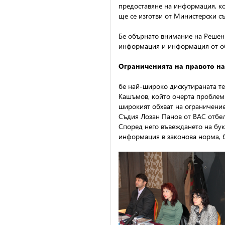
предоставяне на информация, коя
ще се изготви от Министерски съ
Бе обърнато внимание на Решени
информация и информация от об
Ограниченията на правото н
бе най-широко дискутираната те
Кашъмов, който очерта проблеми
широкият обхват на ограничение
Съдия Лозан Панов от ВАС отбел
Според него въвеждането на букв
информация в законова норма, б