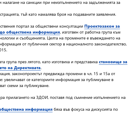
и налагане на санкции при неизпълнението на задълженията за
трацията, тъй като намалява броя на подаваните заявления.
лствения портал за обществени консултации
Проектозакон за
п до обществена информация
, изготвен от работна група към
нологии и съобщенията. Целта на промените е въвеждането на
нформация от публичния сектор в националното законодателство,
015.
та група през лятото, като изготвиха и представиха
становище за
ето на Директивата
.
ация, законопроектът предвижда промени в чл. 15 и 15а от
е: увеличават се категориите информация за публикуване в
ват схеми за публикуване.
нира прилагането на ЗДОИ, поставя под съмнение изпълнението на
о обществена информация
бяха във фокуса на дискусията по