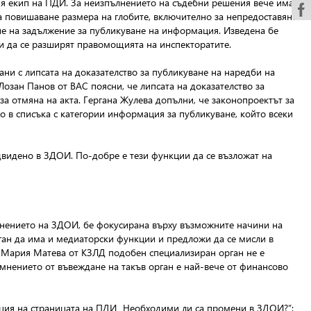
ния екип на ПДИ. За неизпълнението на съдебни решения вече има
га повишаване размера на глобите, включително за непредоставяне
е на задължение за публикуване на информация. Изведена бе
ли да се разширят правомощията на инспекторатите.
ни с липсата на доказателство за публикуване на наредби на
озан Панов от ВАС поясни, че липсата на доказателство за
а отмяна на акта. Гергана Жулева допълни, че законопроектът за
 в списъка с категории информация за публикуване, който всеки
двидено в ЗДОИ. По-добре е тези функции да се възложат на
ълнението на ЗДОИ, бе фокусирана върху възможните начини на
ган да има и медиаторски функции и предложи да се мисли в
д Мария Матева от КЗЛД подобен специализиран орган не е
нението от въвеждане на такъв орган е най-вече от финансово
кция на страницата на ПДИ „Необходими ли са промени в ЗДОИ?”: