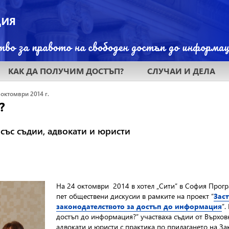
КАК ДА ПОЛУЧИМ ДОСТЪП?
СЛУЧАИ И ДЕЛА
 октомври 2014 г.
?
ъс съдии, адвокати и юристи
На 24 октомври 2014 в хотел „Сити” в София Прог
пет обществени дискусии в рамките на проект “
Зас
законодателството за достъп до информация
”.
достъп до информация?” участваха съдии от Върхов
адвокати и юристи с практика по прилагането на З