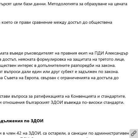
търсят цели бази данни. Методологията за образуване на цената
в което се прави сравнение между достъп до обществена
Темата въведе ръководителят на правния екип на ПДИ Александър
 достъп, неясната формулировка на защитата на третото лице,
ществен интерес в допълнителните разпоредби на закона.
 въпроси дали един или друг субект е задължен по закона.
а Съвета на Европа, свързан с ограниченията на достъпа до
стави въпроса за ратификацията на Конвенцията и стандартите,
кои отношения българският ЗДОИ въвежда по-високи стандарти.
задължения по ЗДОИ
 в член 42 на ЗДОИ, са остарели, а санкции по административен