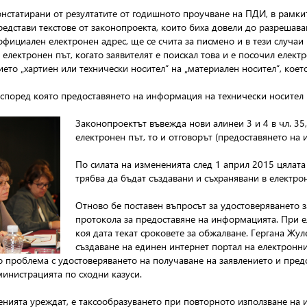
нстатирани от резултатите от годишното проучване на ПДИ, в рамкит
редстави текстове от законопроекта, които биха довели до разрешав
фициален електронен адрес, ще се счита за писмено и в тези случаи 
електронен път, когато заявителят е поискал това и е посочил елект
ето „хартиен или технически носител“ на „материален носител“, кое
 според която предоставянето на информация на технически носител 
Законопроектът въвежда нови алинеи 3 и 4 в чл. 35
електронен път, то и отговорът (предоставянето на 
По силата на измененията след 1 април 2015 цяла
трябва да бъдат създавани и съхранявани в електро
Отново бе поставен въпросът за удостоверяването 
протокола за предоставяне на информацията. При ел
коя дата текат сроковете за обжалване. Гергана Жул
създаване на единен интернет портал на електроннит
о проблема с удостоверяването на получаване на заявлението и пре
министрацията по сходни казуси.
нията уреждат, е таксообразуването при повторното използване на и