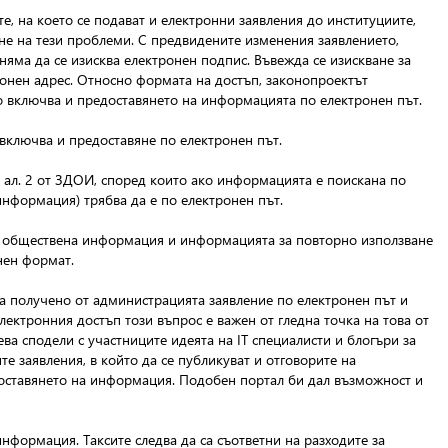
е, на което се подават и електронни заявления до институциите,
ане на тези проблеми. С предвидените изменения заявлението,
няма да се изисква електронен подпис. Въвежда се изискване за
ронен адрес. Относно формата на достъп, законопроектът
то включва и предоставянето на информацията по електронен път.
включва и предоставяне по електронен път.
, ал. 2 от ЗДОИ, според които ако информацията е поискана по
информация) трябва да е по електронен път.
та обществена информация и информацията за повторно използване
нен формат.
за получено от администрацията заявление по електронен път и
ектронния достъп този въпрос е важен от гледна точка на това от
ева сподели с участниците идеята на IT специалисти и блогъри за
е заявления, в който да се публикуват и отговорите на
доставянето на информация. Подобен портал би дал възможност и
нформация. Таксите следва да са съответни на разходите за