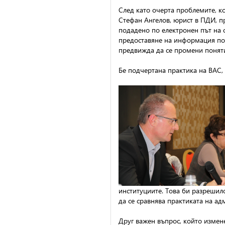
След като очерта проблемите, ко
Стефан Ангелов, юрист в ПДИ, п
подадено по електронен път на о
предоставяне на информация по 
предвижда да се промени поняти
Бе подчертана практика на ВАС,
институциите. Това би разрешил
да се сравнява практиката на ад
Друг важен въпрос, който измене