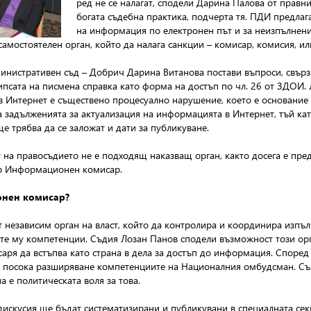
ред не се налагат, сподели Дарина Палова от прав
богата съдебна практика, подчерта тя. ПДИ предла
на информация по електронен път и за неизпълнени
самостоятелен орган, който да налага санкции – комисар, комисия, и
инистративен съд – Добрич Дарина Витанова постави въпроси, свърза
псата на писмена справка като форма на достъп по чл. 26 от ЗДОИ. Л
в Интернет е съществено процесуално нарушение, което е основание з
задълженията за актуализация на информацията в Интернет, тъй като
ще трябва да се заложат и дати за публикуване.
на правосъдието не е подходящ наказващ орган, както досега е пре
ер Информационен комисар.
нен комисар?
т независим орган на власт, който да контролира и координира изп
ите му компетенции. Съдия Лозан Панов сподели възможност този ор
саря да встъпва като страна в дела за достъп до информация. Споре
в посока разширяване компетенциите на Националния омбудсман. Съм
а е политическата воля за това.
искусия ще бъдат систематизирани и публикувани в специалната се