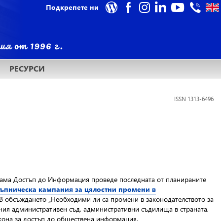
Подкрепете ни
РЕСУРСИ
ISSN 1313-6496
рама Достъп до Информация проведе последната от планираните
тъпническа кампания за цялостни промени в
 В обсъждането „Необходими ли са промени в законодателството за
ния административен съд, административни съдилища в страната,
акона за достъп до обществена информация.