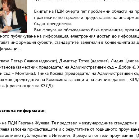
Екипът на ПДИ очерта пет проблемни области на пр
практиките по търсене и предоставяне на информаци
бъдат преодолени.
Във фокуса на обсъждането бяха промените, предв
вното публикуване на информация, електронния достъп до информаци
тавят информация субекти, стандартите, залегнали в Конвенцията за 
нформация.
аха Петър Славов (адвокат), Димитър Тотев (адвокат), Лидия Целова 
итанова (заместник председател на Административен съд – Добрич), 
н съд – Монтана,), Тинка Косева (председател на Административен с
аджов (председател на Комисията за защита на личните данни – КЗЛД
ва (правен отдел на КЗЛД).
ществена информация
 на ПДИ Гергана Жулева. Тя представи международните стандарти и 
улева запозна присъстващите и с резултатите от годишното проучван
 за активно публикуване в Интернет. В резултат от тези проучвания 