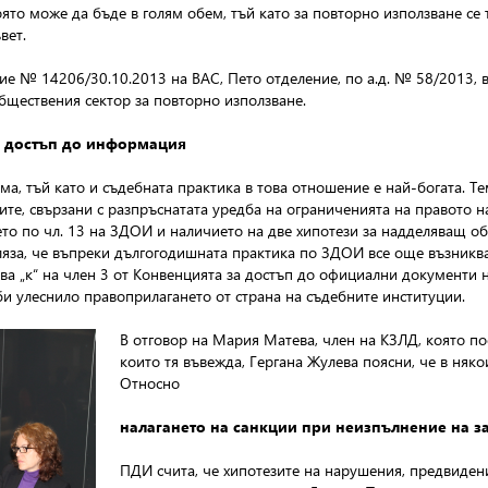
то може да бъде в голям обем, тъй като за повторно използване се 
вет.
е № 14206/30.10.2013 на ВАС, Пето отделение, по а.д. № 58/2013, 
ществения сектор за повторно използване.
а достъп до информация
ма, тъй като и съдебната практика в това отношение е най-богата. 
те, свързани с разпръснатата уредба на ограниченията на правото на
то по чл. 13 на ЗДОИ и наличието на две хипотези за надделяващ об
яза, че въпреки дългогодишната практика по ЗДОИ все още възникват
а „к“ на член 3 от Конвенцията за достъп до официални документи н
и улеснило правоприлагането от страна на съдебните институции.
В отговор на Мария Матева, член на КЗЛД, която по
които тя въвежда, Гергана Жулева поясни, че в ня
Относно
налагането на санкции при неизпълнение на 
ПДИ счита, че хипотезите на нарушения, предвидени