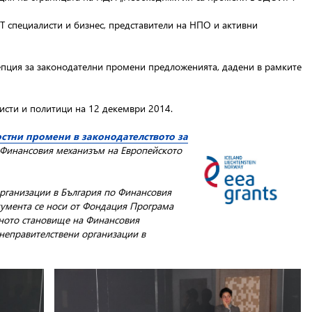
T специалисти и бизнес, представители на НПО и активни
епция за законодателни промени предложенията, дадени в рамките
сти и политици на 12 декември 2014.
стни промени в законодателството за
о Финансовия механизъм на Европейското
организации в България по Финансовия
кумента се носи от Фондация Програма
лното становище на Финансовия
неправителствени организации в