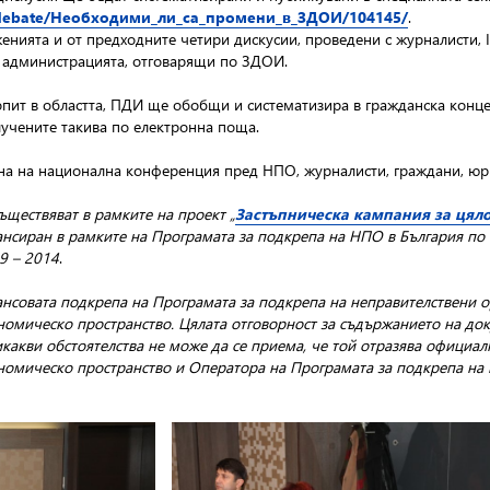
icdebate/Необходими_ли_са_промени_в_ЗДОИ/104145/
.
енията и от предходните четири дискусии, проведени с журналисти, I
в администрацията, отговарящи по ЗДОИ.
опит в областта, ПДИ ще обобщи и систематизира в гражданска конц
лучените такива по електронна поща.
на на национална конференция пред НПО, журналисти, граждани, юри
ществяват в рамките на проект „
Застъпническа кампания за цяло
ансиран в рамките на Програмата за подкрепа на НПО в България п
9 – 2014
.
ансовата подкрепа на Програмата за подкрепа на неправителствени 
омическо пространство. Цялата отговорност за съдържанието на до
акви обстоятелства не може да се приема, че той отразява официа
номическо пространство и Оператора на Програмата за подкрепа на 