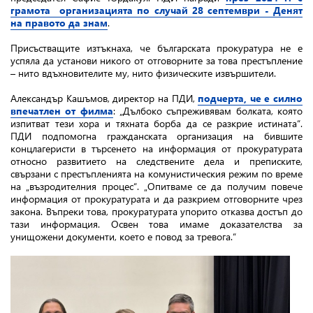
грамота организацията по случай 28 септември - Денят
на правото да знам
.
Присъстващите изтъкнаха, че българската прокуратура не е
успяла да установи никого от отговорните за това престъпление
– нито вдъхновителите му, нито физическите извършители.
Александър Кашъмов, директор на ПДИ,
подчерта, че е силно
впечатлен от филма
: „Дълбоко съпреживявам болката, която
изпитват тези хора и тяхната борба да се разкрие истината“.
ПДИ подпомогна гражданската организация на бившите
концлагеристи в търсенето на информация от прокуратурата
относно развитието на следствените дела и преписките,
свързани с престъпленията на комунистическия режим по време
на „възродителния процес“. „Опитваме се да получим повече
информация от прокуратурата и да разкрием отговорните чрез
закона. Въпреки това, прокуратурата упорито отказва достъп до
тази информация. Освен това имаме доказателства за
унищожени документи, което е повод за тревога.“