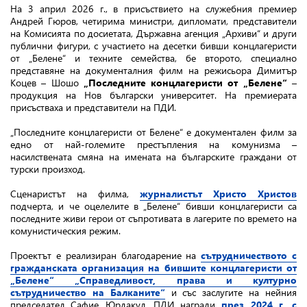
На 3 април 2026 г., в присъствието на служебния премиер
Андрей Гюров, четирима министри, дипломати, представители
на Комисията по досиетата, Държавна агенция „Архиви“ и други
публични фигури, с участието на десетки бивши концлагеристи
от „Белене“ и техните семейства, бе второто, специално
представяне на документалния филм на режисьора Димитър
Коцев – Шошо
„Последните концлагеристи от „Белене“
–
продукция на Нов български университет. На премиерата
присъстваха и представители на ПДИ.
„Последните концлагеристи от Белене“ е документален филм за
едно от най-големите престъпления на комунизма –
насилствената смяна на имената на българските граждани от
турски произход.
Сценаристът на филма,
журналистът Христо Христов
подчерта, и че оцелелите в „Белене“ бивши концлагеристи са
последните живи герои от съпротивата в лагерите по времето на
комунистическия режим.
Проектът е реализиран благодарение на
сътрудничеството с
гражданската организация на бившите концлагеристи от
„Белене“ „Справедливост, права и културно
сътрудничество на Балканите“
и със заслугите на нейния
председател Сафие Юрдакул. ПДИ награди
през 2024 г. с