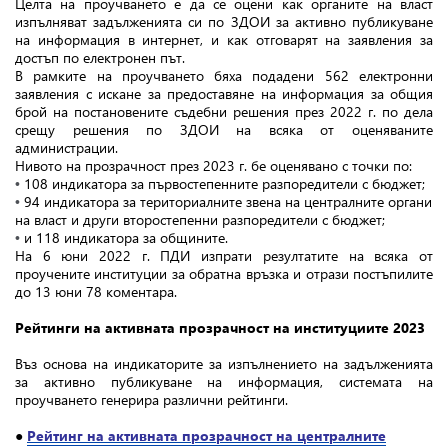
Целта на проучването е да се оцени как органите на власт
изпълняват задълженията си по ЗДОИ за активно публикуване
на информация в интернет, и как отговарят на заявления за
достъп по електронен път.
В рамките на проучването бяха подадени 562 електронни
заявления с искане за предоставяне на информация за общия
брой на постановените съдебни решения през 2022 г. по дела
срещу решения по ЗДОИ на всяка от оценяваните
администрации.
Нивото на прозрачност през 2023 г. бе оценявано с точки по:
108 индикатора за първостепенните разпоредители с бюджет;
•
94 индикатора за териториалните звена на централните органи
•
на власт и други второстепенни разпоредители с бюджет;
и 118 индикатора за общините.
•
На 6 юни 2022 г. ПДИ изпрати резултатите на всяка от
проучените институции за обратна връзка и отрази постъпилите
до 13 юни 78 коментарa.
Рейтинги на активната прозрачност на институциите 2023
Въз основа на индикаторите за изпълнението на задълженията
за активно публикуване на информация, системата на
проучването генерира различни рейтинги.
●
Рейтинг на активната
прозрачност на централните