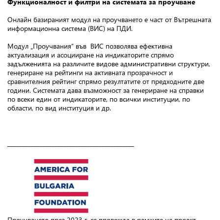
Функционалност и филтри на системата за проучване
Онлайн базираният модул на проучването е част от Вътрешната
информационна система (ВИС) на ПДИ.
Модул „Проучвания“ във ВИС позволява ефективна
актуализация и асоцииране на индикаторите спрямо
задълженията на различите видове административни структури,
генериране на рейтинги на активната прозрачност и
сравнителния рейтинг спрямо резултатите от предходните две
години. Системата дава възможност за генериране на справки
по всеки един от индикаторите, по всички институции, по
области, по вид институция и др.
___________________________________________
Проучването през 2023 г. се провежда в рамките на проект