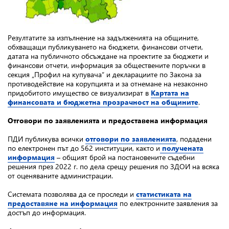
Резултатите за изпълнение на задълженията на общините,
обхващащи публикуването на бюджети, финансови отчети,
датата на публичното обсъждане на проектите за бюджети и
финансови отчети, информация за обществените поръчки в
секция „Профил на купувача“ и декларациите по Закона за
противодействие на корупцията и за отнемане на незаконно
придобитото имущество се визуализират в
Картата на
финансовата и бюджетна прозрачност на общините
.
Отговори по заявленията и предоставена информация
ПДИ публикува всички
отговори по заявленията
, подадени
по електронен път до 562 институции, както и
получената
информация
– общият брой на постановените съдебни
решения през 2022 г. по дела срещу решения по ЗДОИ на всяка
от оценяваните администрации.
Системата позволява да се проследи и
статистиката на
предоставяне на информация
по електронните заявления за
достъп до информация.