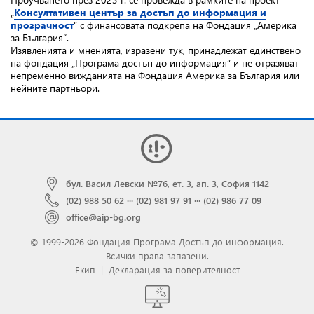
„
Консултативен център за достъп до информация и
прозрачност
“ с финансовата подкрепа на Фондация „Америка
за България“.
Изявленията и мненията, изразени тук, принадлежат единствено
на фондация „Програма достъп до информация“ и не отразяват
непременно вижданията на Фондация Америка за България или
нейните партньори.
бул. Васил Левски №76, ет. 3, ап. 3, София 1142
(02) 988 50 62
···
(02) 981 97 91
···
(02) 986 77 09
office@aip-bg.org
© 1999-2026 Фондация Програма Достъп до информация.
Всички права запазени.
Екип
|
Декларация за поверителност