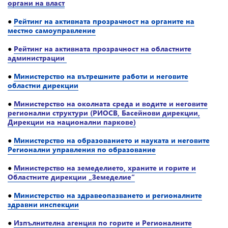
органи на власт
●
Рейтинг на активната прозрачност на органите на
местно самоуправление
●
Рейтинг на активната прозрачност на областните
администрации
●
Министерство на вътрешните работи и неговите
областни дирекции
●
Министерство на околната среда и водите и неговите
регионални структури (РИОСВ, Басейнови дирекции,
Дирекции на национални паркове)
●
Министерство на образованието и науката и неговите
Регионални управления по образование
●
Министерство на земеделието, храните и горите и
Областните дирекции „Земеделие“
●
Министерство на здравеопазването и регионалните
здравни инспекции
●
Изпълнителна агенция по горите и Регионалните