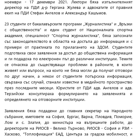
ноември - 17 декември 2021. Лектори бяха изпълнителният
директор на ПДИ д-р Гергана Жулева и адвокатите от правния
екип на ПДИ Стефан Ангелов и Александър Кашъмов.
23 студенти от бакалавърските програми „Журналистика“ и „Връзки
с обществеността“ и един студент от Националната спортна
академия, специалност "Спортна журналистика", бяха запознати
със законодателството в областта на достъпа до информация и с
примери от практиката по прилагането на ЗДОИ. Студентите
подготвиха свои заявления за достъп до обществена информация
и ги подадоха по електронен път до различни институции. Темите
се отнасяха до съществуващи проблеми в районите, в които
живеят или въпроси, на които не бяха могли да получат отговори
по друг начин, а някои от студентите потърсиха информация,
свързана със случай, станали известни в медийното пространство
през последните месеци. Юристите от ПДИ адв. Ангелов и адв.
Терзийски консултираха формулирането на заявленията и
определянето на отговорните институции.
Заявления бяха подадени до главния секретар на Народното
събрание, кметовете на София, Бургас, Варна, Пловдив, Поморие,
Лом и с. Златия, до министъра на вътрешните работи, до
директорите на РИОСВ - Велико Търново, РИОСВ - София и РЗИ -
Хасково, "Топлофикация" ЕАД, Центъра за градска мобилност, и