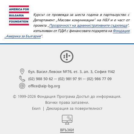
Курсът се провежда за шеста година в партньорство с
Департамент „Масови комуникации“ на НБУ и е част от
проекта „
Прозрачност на административните съдилища
“,
изпълняван от ПДИ с финансовата подкрепа на
Фондация
„Америка за България
“.
бул. Васил Левски №76, ет. 3, ап. 3, София 1142
(02) 988 50 62
···
(02) 981 97 91
···
(02) 986 77 09
office@aip-bg.org
© 1999-2026 Фондация Програма Достъп до информация.
Всички права запазени.
Екип
|
Декларация за поверителност
ВРЪЗКИ