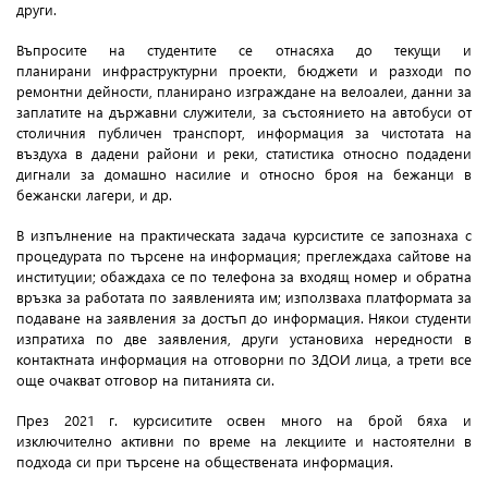
други.
Въпросите на студентите се отнасяха до текущи и
планирани инфраструктурни проекти, бюджети и разходи по
ремонтни дейности, планирано изграждане на велоалеи, данни за
заплатите на държавни служители, за състоянието на автобуси от
столичния публичен транспорт, информация за чистотата на
въздуха в дадени райони и реки, статистика относно подадени
дигнали за домашно насилие и относно броя на бежанци в
бежански лагери, и др.
В изпълнение на практическата задача курсистите се запознаха с
процедурата по търсене на информация; преглеждаха сайтове на
институции; обаждаха се по телефона за входящ номер и обратна
връзка за работата по заявленията им; използваха платформата за
подаване на заявления за достъп до информация. Някои студенти
изпратиха по две заявления, други установиха нередности в
контактната информация на отговорни по ЗДОИ лица, а трети все
още очакват отговор на питанията си.
През 2021 г. курсиситите освен много на брой бяха и
изключително активни по време на лекциите и настоятелни в
подхода си при търсене на обществената информация.