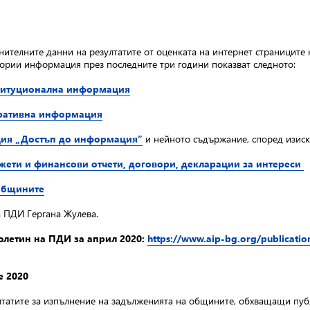
нителните данни на резултатите от оценката на интернет страниците 
гории информация през последните три години показват следното:
титуционална информация
ративна информация
ия „Достъп до информация”
и нейното съдържание, според изискв
ети и финансови отчети, договори, декларации за интереси
 общините
а ПДИ Гергана Жулева.
юлетин на ПДИ за април 2020:
https://www.aip-bg.org/publicat
е 2020
лтатите за изпълнение на задълженията на общините, обхващащи пуб