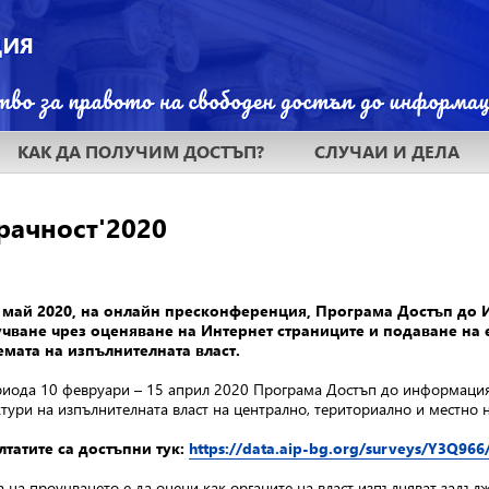
КАК ДА ПОЛУЧИМ ДОСТЪП?
СЛУЧАИ И ДЕЛА
рачност'2020
 май 2020, на онлайн пресконференция, Програма Достъп до 
чване чрез оценяване на Интернет страниците и подаване на 
емата на изпълнителната власт.
риода 10 февруари – 15 април 2020 Програма Достъп до информация
ктури на изпълнителната власт на централно, териториално и местно 
лтатите са достъпни тук:
https://data.aip-bg.org/surveys/Y3Q966
а на проучването е да оцени как органите на власт изпълняват задъ