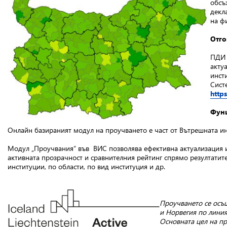
обсъ
декл
на ф
Отго
ПДИ 
акту
инст
Сист
http
Фунц
Онлайн базираният модул на проучването е част от Вътрешната и
Mодул „Проучвания“ във ВИС позволява ефективна актуализация и
активната прозрачност и сравнителния рейтинг спрямо резултатите
институции, по области, по вид институция и др.
Проучването се осъ
и Норвегия по лини
Основната цел на пр