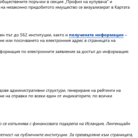
обществените поръчки в секция „Профил на купувача“ и
 на незаконно придобитото имущество се визуализират в Картата
ен път до 562 институции, както и
получената информация
–
не или посочването на електронния адрес в страницата на
информация по електронните заявления за достъп до информация:
ове административни структури, генериране на рейтинги на
не на справки по всеки един от индикаторите, по всички
о се изпълнява с финансовата подкрепа на Исландия, Лихтенщайн
тност на публичните институции. За прехвърляне към страницата,