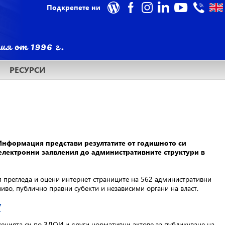
Подкрепете ни
РЕСУРСИ
Информация представи резултатите от годишното си
електронни заявления до административните структури в
 прегледа и оцени интернет страниците на 562 административни
ниво, публично правни субекти и независими органи на власт.
/
лженията си по ЗДОИ и други нормативни актове за публикуване на