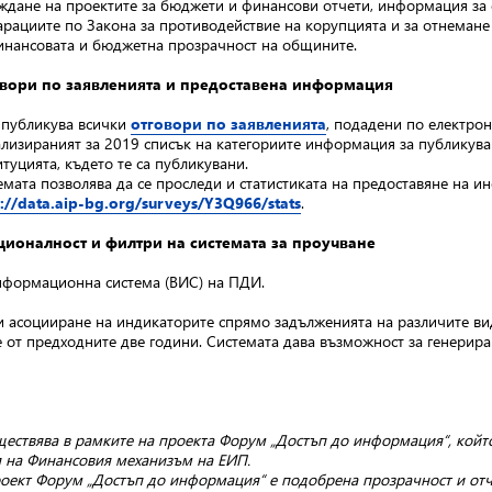
ждане на проектите за бюджети и финансови отчети, информация за 
арациите по Закона за противодействие на корупцията и за отнемане
инансовата и бюджетна прозрачност на общините.
вори по заявленията и предоставена информация
публикува всички
отговори по заявленията
, подадени по електрон
ализираният за 2019 списък на категориите информация за публикува
итуцията, където те са публикувани.
емата позволява да се проследи и статистиката на предоставяне на 
s://data.aip-bg.org/surveys/Y3Q966/stats
.
ионалност и филтри на системата за проучване
нформационна система (ВИС) на ПДИ.
 асоцииране на индикаторите спрямо задълженията на различите вид
 от предходните две години. Системата дава възможност за генерира
ществява в рамките на проекта Форум „Достъп до информация“, койт
я на Финансовия механизъм на ЕИП.
оект Форум „Достъп до информация“ е подобрена прозрачност и отче