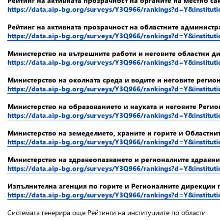
Рейтинг на активната прозрачност на органите на местно с
https://data.aip-bg.org/surveys/Y3Q966/rankings?d=Y&institu
Рейтинг на активната прозрачност на областните администр
https://data.aip-bg.org/surveys/Y3Q966/rankings?d=Y&institu
Министерство на вътрешните работи и неговите областни д
https://data.aip-bg.org/surveys/Y3Q966/rankings?d=Y&instit
Министерство на околната среда и водите и неговите реги
https://data.aip-bg.org/surveys/Y3Q966/rankings?d=Y&institu
Министерство на образованието и науката и неговите Реги
https://data.aip-bg.org/surveys/Y3Q966/rankings?d=Y&institu
Министерство на земеделието, храните и горите и Областни
https://data.aip-bg.org/surveys/Y3Q966/rankings?d=Y&instit
Министерство на здравеопазването и регионалните здравни
https://data.aip-bg.org/surveys/Y3Q966/rankings?d=Y&institu
Изпълнителна агенция по горите и Регионалните дирекции п
https://data.aip-bg.org/surveys/Y3Q966/rankings?d=Y&instit
Системата генерира още Рейтинги на институциите по области