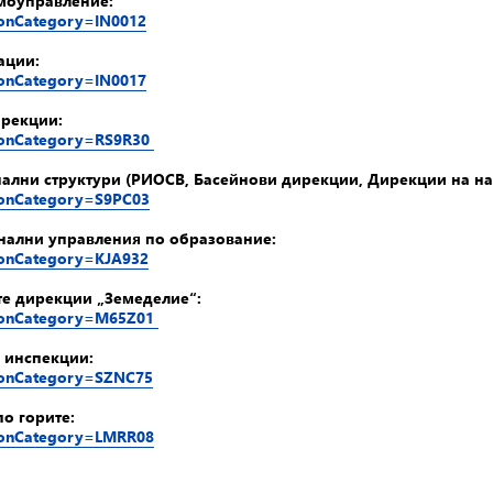
амоуправление:
tionCategory=IN0012
ации:
tionCategory=IN0017
ирекции:
utionCategory=RS9R30
онални структури (РИОСВ, Басейнови дирекции, Дирекции на н
tionCategory=S9PC03
онални управления по образование:
tionCategory=KJA932
те дирекции „Земеделие“:
utionCategory=M65Z01
 инспекции:
tionCategory=SZNC75
о горите:
utionCategory=LMRR08