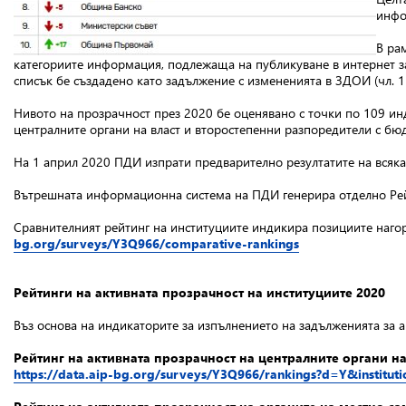
инфо
В ра
категориите информация, подлежаща на публикуване в интернет за 
списък бе създадено като задължение с измененията в ЗДОИ (чл. 15
Нивото на прозрачност през 2020 бе оценявано с точки по 109 ин
централните органи на власт и второстепенни разпоредители с бюд
На 1 април 2020 ПДИ изпрати предварително резултатите на всяка 
Вътрешната информационна система на ПДИ генерира отделно Рейт
Сравнителният рейтинг на институциите индикира позициите нагоре
bg.org/surveys/Y3Q966/comparative-rankings
Рейтинги на активната прозрачност на институциите 2020
Въз основа на индикаторите за изпълнението на задълженията за 
Рейтинг на активната прозрачност на централните органи на
https://data.aip-bg.org/surveys/Y3Q966/rankings?d=Y&institu