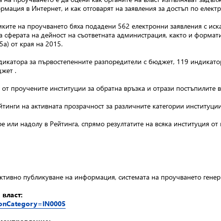
рмация в Интернет, и как отговарят на заявления за достъп по електр
мките на проучването бяха подадени 562 електронни заявления с иска
сферата на дейност на съответната администрация, както и форматит
а) от края на 2015.
дикатора за първостепенните разпоредители с бюджет, 119 индикатор
жет .
от проучените институции за обратна връзка и отрази постъпилите в
инги на активната прозрачност за различните категории институции
 или надолу в Рейтинга, спрямо резултатите на всяка институция от
активно публикуване на информация, системата на проучването генер
 власт:
tionCategory=IN0005