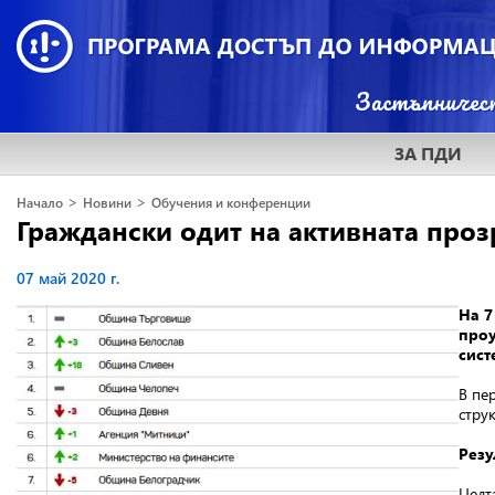
ЗА ПДИ
>
>
Начало
Новини
Обучения и конференции
Граждански одит на активната проз
07 май 2020 г.
На 7
проу
сист
В пе
стру
Резу
Целт