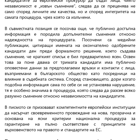
кандидатите за европейски прокурор да бъдат лица, чиято
независимост е „извън съмнение“, следва да се преценява не
само според личните им качества, но и според интегритета на
самата процедура, чрез която са излъчени.
В съвместната позиция се посочва още, че публично достъпна
информация е породила допълнителни съмнения относно
надеждността на процедурата. Посочени са медийни
публикации, цитиращи имената на окончателно одобрените
кандидати ден преди формалното решение, което създава
съмнение, че краткият списък е бил предварително ясен. Освен
това за поне двама от тримата кандидати има публично
оповестени данни за предполагаеми връзки и контакти с лица,
възприемани в българското общество като посредници на
влияние в съдебната система. Според становището, дори когато
подобна информация сама по себе си не установява нарушение,
тя е особено значима в процедура, която следва да разсее всяко
разумно съмнение относно независимостта на кандидатите.
В писмото се призовават компетентните европейски институции
да насърчат своевременното провеждане на нова, прозрачна и
основана на ясни критерии национална процедура за
гарантиране на пълно съответствие с принципите на
върховенството на правото и стандартите на ЕС.