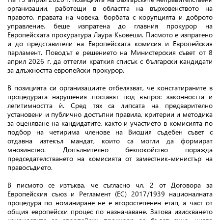
организации, работещи в областта на върховенството на
правото, правата на човека, борбата с корупцията и доброто
управление, беше изпратена до главния прокурор на
Европейската прокуратура Лаура Кьовеши. Писмото е изпратено
и до представители на Европейската комисия и Европейския
парламент. Поводът е решението на Министерския съвет от 8
април 2026 г. да оттегли краткия списък с български кандидати
за длъжността европейски прокурор.
В позицията си организациите отбелязват, че констатираните в
процедурата нарушения поставят под въпрос законността и
легитимността ѝ. Сред тях са липсата на предварително
установени и публично достъпни правила, критерии и методика
за оценяване на кандидатите, както и участието в комисията по
подбор на четирима членове на Висшия съдебен съвет с
отдавна изтекъл мандат, които са могли да формират
мнозинство. Допълнително безпокойство поражда
председателстването на комисията от заместник-министър на
правосъдието.
В писмото се изтъква, че съгласно чл. 2 от Договора за
Европейския съюз и Регламент (ЕС) 2017/1939 националната
процедура по номиниране не е второстепенен етап, а част от
общия европейски процес по назначаване. Затова изискването