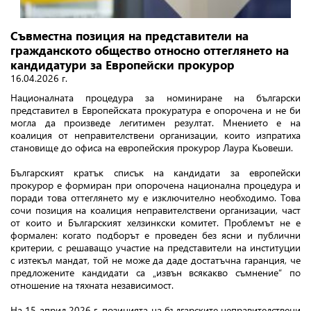
Съвместна позиция на представители на
гражданското общество относно оттеглянето на
кандидатури за Европейски прокурор
16.04.2026 г.
Националната процедура за номиниране на български
представител в Европейската прокуратура е опорочена и не би
могла да произведе легитимен резултат. Мнението е на
коалиция от неправителствени организации, които изпратиха
становище до офиса на европейския прокурор Лаура Кьовеши.
Българският кратък списък на кандидати за европейски
прокурор е формиран при опорочена национална процедура и
поради това оттеглянето му е изключително необходимо. Това
сочи позиция на коалиция неправителствени организации, част
от които и Българският хелзинкски комитет. Проблемът не е
формален: когато подборът е проведен без ясни и публични
критерии, с решаващо участие на представители на институции
с изтекъл мандат, той не може да даде достатъчна гаранция, че
предложените кандидати са „извън всякакво съмнение“ по
отношение на тяхната независимост.
На 15 април 2026 г. позицията на българските неправителствени