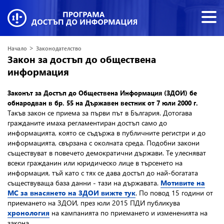
>
Начало
Законодателство
Закон за достъп до обществена
информация
Законът за Достъп до Обществена Информация (ЗДОИ) бе
обнародван
в бр. 55 на Държавен вестник от 7 юли 2000 г.
Такъв закон се приема за първи път в България. Дотогава
гражданите имаха регламентиран достъп само до
информацията, която се съдържа в публичните регистри и до
информацията, свързана с околната среда. Подобни закони
съществуват в повечето демократични държави. Те улесняват
всеки гражданин или юридическо лице в търсенето на
информация, тъй като с тях се дава достъп до най-богатата
съществуваща база данни - тази на държавата.
Мотивите на
МС за внасянето на ЗДОИ вижте тук
. По повод 15 години от
приемането на ЗДОИ, през юли 2015 ПДИ публикува
хронология
на кампанията по приемането и измененията на
закона.