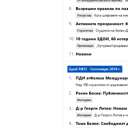
З
От координаторската мрежа
8.
Вътрешни правила по п
Кога шефовете на ня
Упорства
9.
Активната прозрачност: 
Студията на Хелън 
Стратегии
10.
10 години ЗДОИ, 60 исто
„Купувам/продавам 
Премиери
11.
Новини
Брой 9(81)
Септември 2010 г.
1.
ПДИ отбеляза Междунаро
Над 100 служители от държавнат
2.
Росен Босев: Публичност
Интервю
3.
Д-р Георги Литов: Нямам
Д-р Георги Литов е н
Интервю
4.
Тома Белев: Свободният