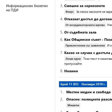
3.
Информационен бюлетин
Смешно за сериозното
на ПДИ
За някои законите не зара
Фокус
4.
Отказват достъп до догов
Ням
От координаторската мрежа
5.
От съдебната зала
6.
Как Общински съвет - Па
И к
Приключения със заявления
7.
Какво се случва с достъп
Този текст е намигва
Лоши идеи
пропускайте
8.
Новини
Брой 11 (83)
Ноември 2010 г.
1.
Местни медии и свобода
2.
Опасно: полицията разсл
Мишени