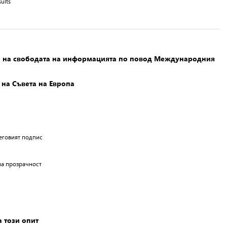
ults
та на свободата на информацията по повод Международния
на Съвета на Европа
неговият подпис
на прозрачност
 този опит