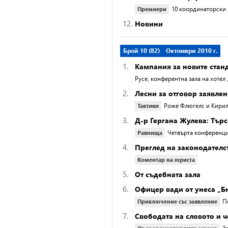
10 координаторски 
Премиери
12.
Новини
Брой 10 (82)
Октомври 2010 г.
1.
Кампания за новите стан
Русе, конферентна зала на хоте
2.
Лесни за отговор заявлен
Роже Флюгелс и Кирил 
Тактики
3.
Д-р Гергана Жулева: Тър
Четвърта конференци
Равнища
4.
Преглед на законодателс
Коментар на юриста
5.
От съдебната зала
6.
Офицер вади от унеса „Б
П
Приключениe със заявлениe
7.
Свободата на словото и 