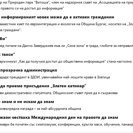
р на Природен парк “Витоша”, член на надзорния съвет на „Асоциацията на прир
 правото си на достъп до информация”
о информираният човек може да е активен гражданин
заместник кмет по евроинтеграция и екология на Община Бургас, носител на „Зл
а граждани”.
оби“
лед питане на Данчо Заверджиев има ли „Синя зона“ в града, глобите за неправи
 такси“
аръчникът „Как да получим достъп до обществена информация“ стана настолно
а прозрачна администрация
здаде прецедент в ЗДОИ, увенчавайки най-лошите нрави в Златица
а да приеме присъдения „Златен катинар”
ви демонстративно статуетката, Общинският съвет прие да я съхранява
 знам и не искам да знам
извънредна награда – за най-абсурдната община
ржави честваха Международния ден на правото да знам
тември бе почетен със симпозиуми, конференции, кръгли маси, обучения, панаир