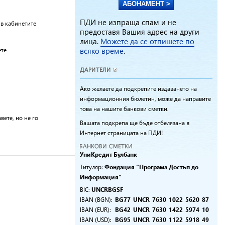
АБОНАМЕНТ >
ПДИ не изпраща спам и не
 в кабинетите
предоставя Вашия адрес на други
лица.
Можете да се отпишете по
всяко време
.
ете
Ако желаете да подкрепите издаването на
информационния бюлетин, може да направите
това на нашите банкови сметки.
вете, но не го
Вашата подкрепа ще бъде отбелязана в
Интернет страницата на ПДИ!
УниKредит Булбанк
Титуляр:
Фондация "Програма Достъп до
Информация"
BIC:
UNCRBGSF
IBAN (BGN):
BG77
UNCR
7630
1022
5620
87
IBAN (EUR):
BG42
UNCR
7630
1422
5974
10
IBAN (USD):
BG95
UNCR
7630
1122
5918
49