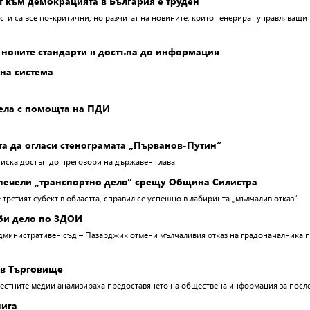
 към демокрацията в България е труден”
ти са все по-критични, но разчитат на новините, които генерират управляващит
новите стандарти в достъпа до информация
на система
ела с помощта на ПДИ
а да огласи стенограмата „Първанов-Путин“
 иска достъп до преговори на държавен глава
печели „транспортно дело” срещу Община Силистра
е третият субект в областта, справил се успешно в лабиринта „мълчалив отказ”
би дело по ЗДОИ
дминистративен съд – Пазарджик отмени мълчаливия отказ на градоначалника п
 в Търговище
естните медии анализираха предоставянето на обществена информация за посл
нига