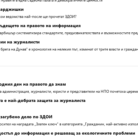
а нравите в една съдебна палата и демократичните ценности
азарджишки
кои ведомства най-после ще прочетат ЗДОИ?
бъдещето на правото на информация
Дарбишър систематизира стандартите, предизвикателствата и възможностите пр
рии на журналисти
брега на Дунав“ е хронология на нелекия път, изминат от трите власти и гражд
дния ден на правото да знам
а администрация, журналисти, юристи и представители на НПО почетоха церемо
та е най-добрата защита за журналиста
 загубено дело по ЗДОИ
осител на наградата „Златен ключ” в категорията „Гражданин, най-активно изпо
 достъп до информация е решаващ за екологичните проблеми