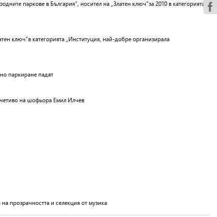
одните паркове в България”, носител на „Златен ключ”за 2010 в категорията
атен ключ”в категорията „Институция, най-добре организирала
лно паркиране падат
 четиво на шофьора Емил Илчев
 на прозрачността и селекция от музика