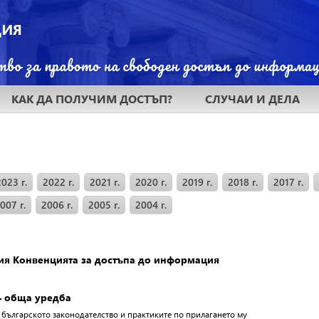
КАК ДА ПОЛУЧИМ ДОСТЪП?
СЛУЧАИ И ДЕЛА
2023 г.
2022 г.
2021 г.
2020 г.
2019 г.
2018 г.
2017 г.
007 г.
2006 г.
2005 г.
2004 г.
ия Конвенцията за достъпа до информация
– обща уредба
 българското законодателство и практиките по прилагането му