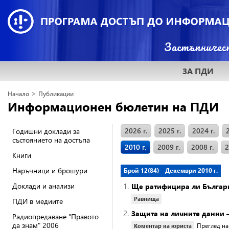
ЗА ПДИ
>
Начало
Публикации
Информационен бюлетин на ПДИ
2026 г.
2025 г.
2024 г.
Годишни доклади за
състоянието на достъпа
2010 г.
2009 г.
2008 г.
2
Книги
Наръчници и брошури
Брой 12(84)
Декември 2010 г.
Доклади и анализи
1.
Ще ратифицира ли Българ
Равнища
ПДИ в медиите
2.
Защита на личните данни 
Радиопредаване "Правото
да знам" 2006
Преглед на
Коментар на юриста