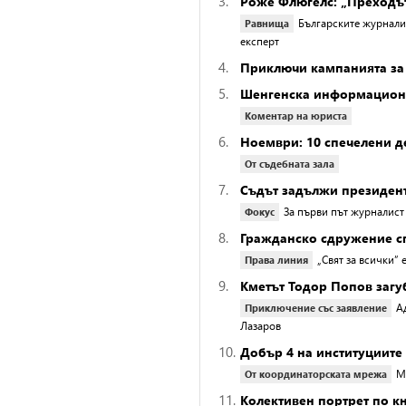
3.
Роже Флюгелс: „Преходът
Българските журналис
Равнища
експерт
4.
Приключи кампанията за 
5.
Шенгенска информацион
Коментар на юриста
6.
Ноември: 10 спечелени д
От съдебната зала
7.
Съдът задължи президент
За първи път журналист
Фокус
8.
Гражданско сдружение с
„Свят за всички” 
Права линия
9.
Кметът Тодор Попов загу
А
Приключение със заявление
Лазаров
10.
Добър 4 на институциите
М
От координаторската мрежа
11.
Колективен портрет по к