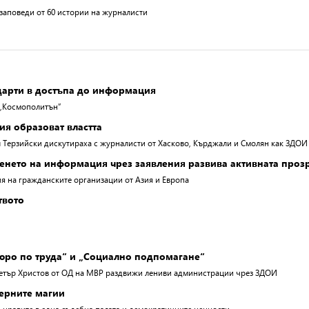
заповеди от 60 истории на журналисти
дарти в достъпа до информация
л „Космополитън”
ия образоват властта
Терзийски дискутираха с журналисти от Хасково, Кърджали и Смолян как ЗДОИ д
сенето на информация чрез заявления развива активната проз
я на гражданските организации от Азия и Европа
твото
юро по труда“ и „Социално подпомагане“
етър Христов от ОД на МВР раздвижи лениви администрации чрез ЗДОИ
черните магии