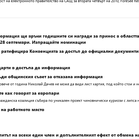
ст на електронното правителство на САЩ за втората четвърт на 2010, ForeSee Res
ормация ще връчи годишните си награди за принос в област
- 28 септември. Изпращайте номинации
 ратифицира Конвенцията за достъп до официални документи 
дарти в достъпа до информация
ъди общинския съвет за отказана информация
овече от година Николай Дачев не може да види лист хартия, под който стои и 
те как говорят за европари
ражданска коалиция събира по уникален проект чиновнически куриози с липса 
 на работното място
итът на всеки един член и допълнителният ефект от обмена на