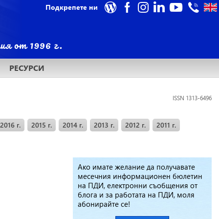
Подкрепете ни
РЕСУРСИ
ISSN 1313-6496
2016 г.
2015 г.
2014 г.
2013 г.
2012 г.
2011 г.
Ако имате желание да получавате
месечния информационен бюлетин
на ПДИ, електронни съобщения от
блога и за работата на ПДИ, моля
абонирайте се!