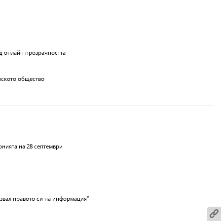
ед онлайн прозрачността
анското общество
нията на 28 септември
лзвал правото си на информация”