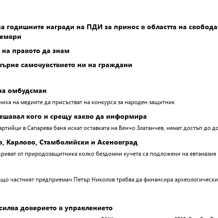
а годишните награди на ПДИ за принос в областта на свобод
тември
на правото да знам
върне самочувствието ни на граждани
 на омбудсман
иха на медиите да присъстват на конкурса за народен защитник
ешавал кого и срещу какво да информира
артийци в Сапарева баня искат оставката на Венчо Златанчев, нямат достъп до 
р, Карлово, Стамболийски и Асеновград
криват от природозащитника колко бездомни кучета са подложени на евтаназия
ащо частният предприемач Петър Николов трябва да финансира археологически
силва доверието в управлението