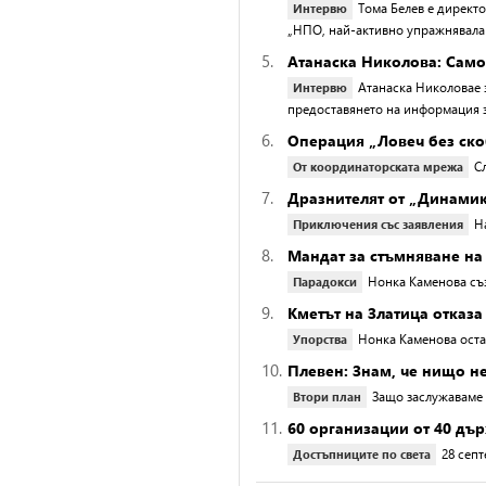
Тома Белев е директо
Интервю
„НПО, най-активно упражнявала
5.
Атанаска Николова: Сам
Атанаска Николовае 
Интервю
предоставянето на информация з
6.
Операция „Ловеч без ск
С
От координаторската мрежа
7.
Дразнителят от „Динамик
Н
Приключения със заявления
8.
Мандат за стъмняване н
Нонка Каменова съ
Парадокси
9.
Кметът на Златица отказ
Нонка Каменова оста
Упорства
10.
Плевен: Знам, че нищо не
Защо заслужаваме 
Втори план
11.
60 организации от 40 дъ
28 сеп
Достъпниците по света