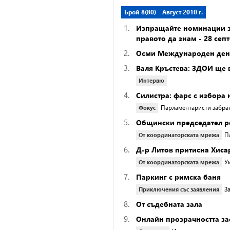
Брой 8(80)
Август 2010 г.
1.
Изпращайте номинации з
правото да знам - 28 сеп
2.
Осми Международен ден 
3.
Валя Кръстева: ЗДОИ ще 
Интервю
4.
Силистра: фарс с избора
Парламентаристи забран
Фокус
5.
Общински председател р
П
От координаторската мрежа
6.
Д-р Литов притисна Хиса
У
От координаторската мрежа
7.
Паркинг с римска баня
З
Приключения със заявления
8.
От съдебната зала
9.
Онлайн прозрачността за