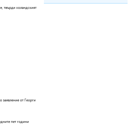
е, твърди холандският
о заявление от Георги
едните пет години