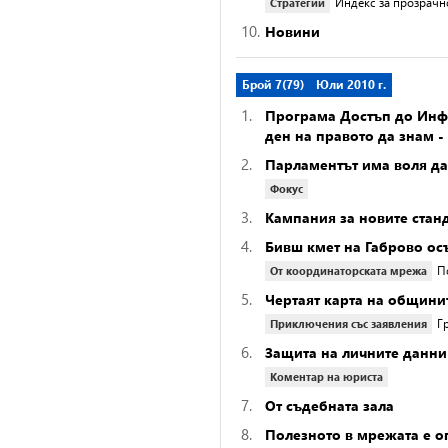
Индекс за прозрачно
Стратегии
10.
Новини
Брой 7(79)
Юли 2010 г.
1.
Програма Достъп до Инф
ден на правото да знам 
2.
Парламентът има воля да
Фокус
3.
Кампания за новите стан
4.
Бивш кмет на Габрово ос
П
От координаторската мрежа
5.
Чертаят карта на общини
Г
Приключения със заявления
6.
Защита на личните данни
Коментар на юриста
7.
От съдебната зала
8.
Полезното в мрежата е оп