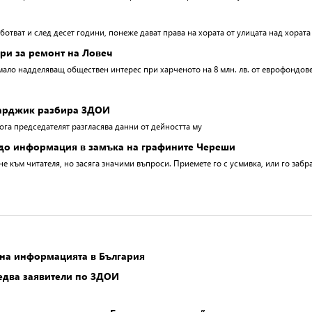
ботват и след десет години, понеже дават права на хората от улицата над хората
ори за ремонт на Ловеч
ало надделяващ обществен интерес при харченото на 8 млн. лв. от еврофондов
зарджик разбира ЗДОИ
ога председателят разгласява данни от дейността му
а до информация в замъка на графините Череши
не към читателя, но засяга значими въпроси. Приемете го с усмивка, или го забра
 на информацията в България
едва заявители по ЗДОИ