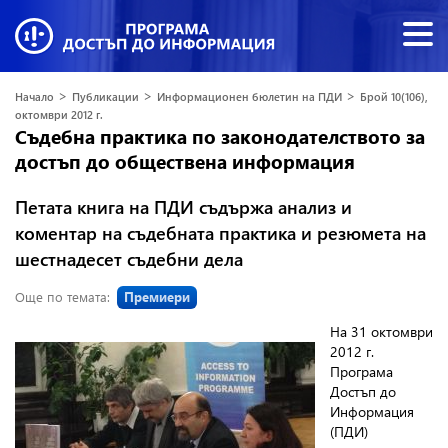
>
>
>
Начало
Публикации
Информационен бюлетин на ПДИ
Брой 10(106),
октомври 2012 г.
Съдебна практика по законодателството за
достъп до обществена информация
Петата книга на ПДИ съдържа анализ и
коментар на съдебната практика и резюмета на
шестнадесет съдебни дела
Още по темата:
Премиери
На 31 октомври
2012 г.
Програма
Достъп до
Информация
(ПДИ)