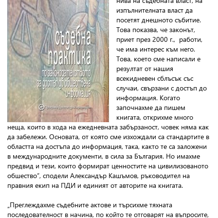
нива на съдебната власт, на
изпълнителната власт да
посетят днешното събитие.
Това показва, че законът,
приет през 2000 г., работи,
че има интерес към него.
Това, което сме написали е
резултат от нашия
всекидневен сблъсък със
случаи, свързани с достъп до
информация. Когато
започнахме да пишем
книгата, открихме много
неща, които в хода на ежедневната забързаност, човек няма как
да забележи. Основата, от която сме изхождали са стандартите в
областта на достъпа до информация, така, както те са заложени
в международните документи, в сила за България. Но имахме
предвид и тези, които формират ценностите на цивилизованото
обшество”, сподели Александър Кашъмов, ръководител на
правния екип на ПДИ и единият от авторите на книгата.
„Преглеждахме съдебните актове и търсихме тяхната
последователност в начина, по който те отговарят на въпросите,