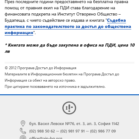
През последните години предоставянето на безплатна правна
помощ от правния екип на ПДИ става благодарение на
финансовата подкрепа на Институт Отворено Общество –
Будапеща, с чието съдействие се издава и книгата "
Съдебна
практика по законодателството за достъп до обществена
информация
".
* Книгата може да бъде закупена в офиса на ПДИ, цена 10
лв
© 2012 Програма Достъп до Информация
Материалите в Информационния бюлетин на Програма Достъп до
Информация са обект на авторско право.
При цитиране позоваването на източника е задължително.
бул. Васил Левски №76, ет. 3, ап. 3, София 1142
(02) 988 50 62
···
(02) 981 97 91
···
(02) 986 77 09
office@aip-bg.org