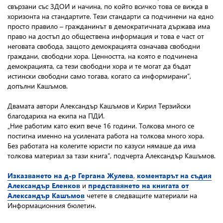
свързани със ЗДОИ и начина, по който всичко това се вижда в
хоризонта на стандартите. Тези стандарти са подчинени на едно
просто правило – гражданинът в демократичната държава има
право на достъп до обществена информация и това е част от
неговата свобода, защото демокрацията означава свободни
граждани, свободни хора. Ценността, на която е подчинена
демокрацията, са тези свободни хора и те могат да бъдат
истински свободни само тогава, когато са информирани”,
допълни Кашъмов.
Двамата автори Александър Кашъмов и Кирил Терзийски
благодариха на екипа на ПДИ.
„Ние работим като екип вече 16 години. Толкова много се
постигна именно на усилената работа на толкова много хора.
Без работата на колегите юристи по казуси нямаше да има
толкова материал за тази книга”, подчерта Александър Кашъмов.
Изказването на д-р Гергана Жулева
,
коментарът на съдия
Александър Еленков
и
представянето на книгата от
Александър Кашъмов
четете в следващите материали на
Информационния бюлетин.