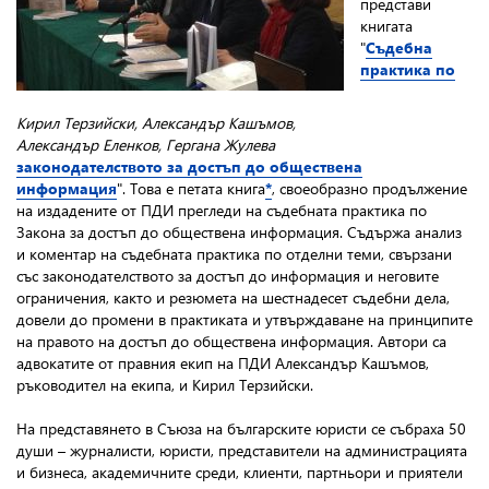
представи
книгата
"
Съдебна
практика по
Кирил Терзийски, Александър Кашъмов,
Александър Еленков, Гергана Жулева
законодателството за достъп до обществена
информация
". Това е петата книга
*
, своеобразно продължение
на издадените от ПДИ прегледи на съдебната практика по
Закона за достъп до обществена информация. Съдържа анализ
и коментар на съдебната практика по отделни теми, свързани
със законодателството за достъп до информация и неговите
ограничения, както и резюмета на шестнадесет съдебни дела,
довели до промени в практиката и утвърждаване на принципите
на правото на достъп до обществена информация. Автори са
адвокатите от правния екип на ПДИ Александър Кашъмов,
ръководител на екипа, и Кирил Терзийски.
На представянето в Съюза на българските юристи се събраха 50
души – журналисти, юристи, представители на администрацията
и бизнеса, академичните среди, клиенти, партньори и приятели