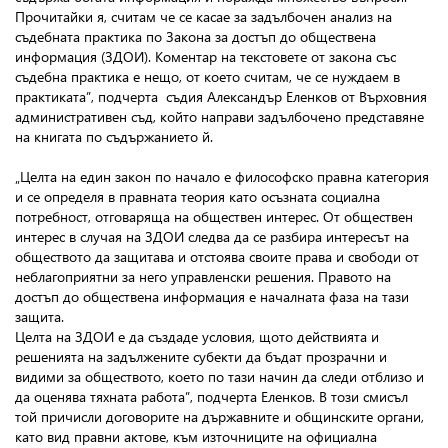
Прочитайки я, считам че се касае за задълбочен анализ на
съдебната практика по Закона за достъп до обществена
информация (ЗДОИ). Коментар на текстовете от закона със
съдебна практика е нещо, от което считам, че се нуждаем в
практиката”, подчерта съдия Александър Еленков от Върховния
административен съд, който направи задълбочено представяне
на книгата по съдържанието й.
„Целта на един закон по начало е философско правна категория
и се определя в правната теория като осъзната социална
потребност, отговаряща на обществен интерес. От обществен
интерес в случая на ЗДОИ следва да се разбира интересът на
обществото да защитава и отстоява своите права и свободи от
неблагоприятни за него управленски решения. Правото на
достъп до обществена информация е началната фаза на тази
защита.
Целта на ЗДОИ е да създаде условия, щото действията и
решенията на задължените субекти да бъдат прозрачни и
видими за обществото, което по тази начин да следи отблизо и
да оценява тяхната работа”, подчерта Еленков. В този смисъл
той причисли договорите на държавните и общинските органи,
като вид правни актове, към източниците на официална