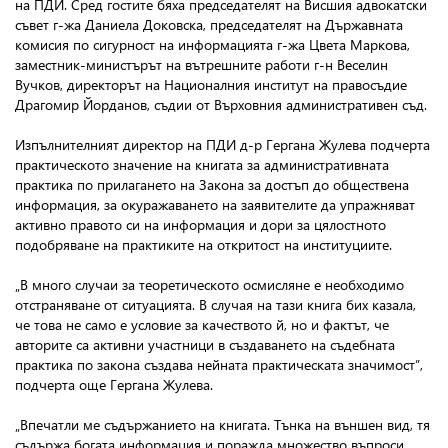
на ПДИ. Сред гостите бяха председателят на Висшия адвокатски
съвет г-жа Даниела Доковска, председателят на Държавната
комисия по сигурност на информацията г-жа Цвета Маркова,
заместник-министърът на вътрешните работи г-н Веселин
Вучков, директорът на Националния институт на правосъдие
Драгомир Йорданов, съдии от Върховния административен съд.
Изпълнителният директор на ПДИ д-р Гергана Жулева подчерта
практическото значение на книгата за административната
практика по прилагането на Закона за достъп до обществена
информация, за окуражаването на заявителите да упражняват
активно правото си на информация и дори за цялостното
подобряване на практиките на откритост на институциите.
„В много случаи за теоретическото осмисляне е необходимо
отстраняване от ситуацията. В случая на тази книга бих казала,
че това не само е условие за качеството й, но и фактът, че
авторите са активни участници в създаването на съдебната
практика по закона създава нейната практическата значимост”,
подчерта още Гергана Жулева.
„Впечатли ме съдържанието на книгата. Тънка на външен вид, тя
съдържа богата информация и поражда множество въпроси.