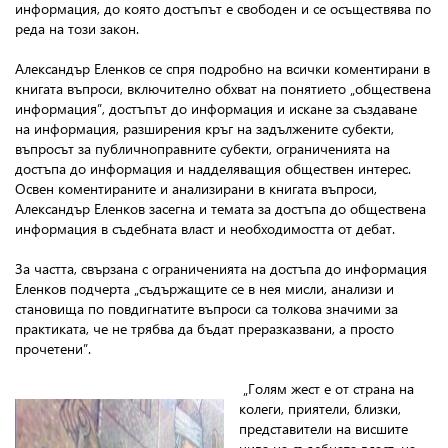
информация, до която достъпът е свободен и се осъществява по
реда на този закон.
Александър Еленков се спря подробно на всички коментирани в
книгата въпроси, включително обхват на понятието „обществена
информация”, достъпът до информация и искане за създаване
на информация, разширения кръг на задължените субекти,
въпросът за публичноправните субекти, ограниченията на
достъпа до информация и надделяващия обществен интерес.
Освен коментираните и анализирани в книгата въпроси,
Александър Еленков засегна и темата за достъпа до обществена
информация в съдебната власт и необходимостта от дебат.
За частта, свързана с ограниченията на достъпа до информация
Еленков подчерта „съдържащите се в нея мисли, анализи и
становища по повдигнатите въпроси са толкова значими за
практиката, че не трябва да бъдат преразказвани, а просто
прочетени”.
„Голям жест е от страна на
колеги, приятели, близки,
представители на висшите