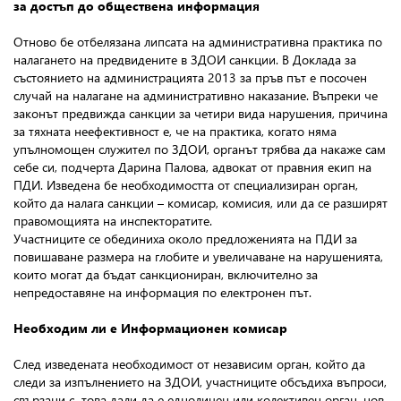
за достъп до обществена информация
Отново бе отбелязана липсата на административна практика по
налагането на предвидените в ЗДОИ санкции. В Доклада за
състоянието на администрацията 2013 за пръв път е посочен
случай на налагане на административно наказание. Въпреки че
законът предвижда санкции за четири вида нарушения, причина
за тяхната неефективност е, че на практика, когато няма
упълномощен служител по ЗДОИ, органът трябва да накаже сам
себе си, подчерта Дарина Палова, адвокат от правния екип на
ПДИ. Изведена бе необходимостта от специализиран орган,
който да налага санкции – комисар, комисия, или да се разширят
правомощията на инспекторатите.
Участниците се обединиха около предложенията на ПДИ за
повишаване размера на глобите и увеличаване на нарушенията,
които могат да бъдат санкциониран, включително за
непредоставяне на информация по електронен път.
Необходим ли е Информационен комисар
След изведената необходимост от независим орган, който да
следи за изпълнението на ЗДОИ, участниците обсъдиха въпроси,
свързани с това дали да е едноличен или колективен орган, нов