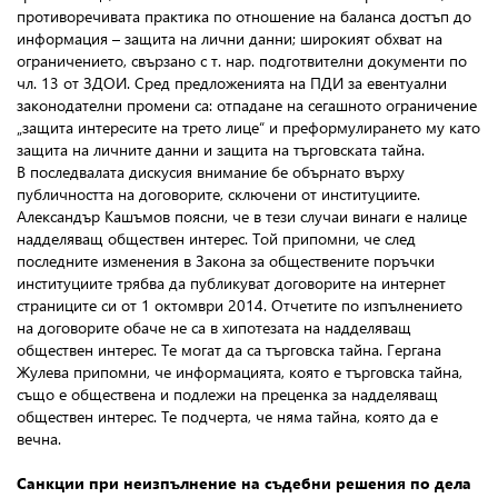
противоречивата практика по отношение на баланса достъп до
информация – защита на лични данни; широкият обхват на
ограничението, свързано с т. нар. подготвителни документи по
чл. 13 от ЗДОИ. Сред предложенията на ПДИ за евентуални
законодателни промени са: отпадане на сегашното ограничение
„защита интересите на трето лице“ и преформулирането му като
защита на личните данни и защита на търговската тайна.
В последвалата дискусия внимание бе обърнато върху
публичността на договорите, сключени от институциите.
Александър Кашъмов поясни, че в тези случаи винаги е налице
надделяващ обществен интерес. Той припомни, че след
последните изменения в Закона за обществените поръчки
институциите трябва да публикуват договорите на интернет
страниците си от 1 октомври 2014. Отчетите по изпълнението
на договорите обаче не са в хипотезата на надделяващ
обществен интерес. Те могат да са търговска тайна. Гергана
Жулева припомни, че информацията, която е търговска тайна,
също е обществена и подлежи на преценка за надделяващ
обществен интерес. Те подчерта, че няма тайна, която да е
вечна.
Санкции при неизпълнение на съдебни решения по дела