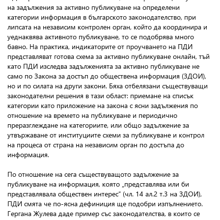
на задължения за активно публикуване на определени
категории информация в българското законодателство, при
липсата на независим контролен орган, който да координира и
уеднаквява активното публикуване, то се подобрява много
бавно. На практика, индикаторите от проучването на ПДИ
представляват готова схема за активно публикуване онлайн, тъй
като ПДИ изследва задълженията за активно публикуване не
само по Закона за достъп до обществена информация (ЗДОИ),
но и по силата на други закони. Бяха отбелязани съществуващи
законодателни решения в тази област: приемане на списък
категории като приложение на закона с ясни задължения по
отношение на времето на публикуване и периодично
преразглеждане на категориите, или общо задължение за
утвържаване от институциите схеми за публикуване и контрол
на процеса от страна на независим орган по достъпа до
информация.
По отношение на сега съществуващото задължение за
публикуване на информация, която „представлява или би
представлявала обществен интерес” (чл. 14 ал.2 т.3 на ЗДОИ),
ПДИ смята че по-ясна дефиниция ще подобри изпълнението.
Гергана Жулева даде пример със законодателства, в които се