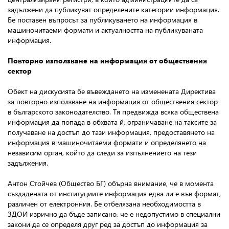
задължени да публикуват определените категории информация.
Бе поставен въпросът за публикуването на информация в
машиночитаеми формати и актуалността на публикуваната
информация.
Повторно използване на информация от обществения
сектор
Обект на дискусията бе въвеждането на изменената Директива
за повторно използване на информация от обществения сектор
в българското законодателство. Тя предвижда всяка обществена
информация да попада в обхвата й, ограничаване на таксите за
получаване на достъп до тази информация, предоставянето на
информация в машиночитаеми формати и определянето на
независим орган, който да следи за изпълнението на тези
задължения.
Антон Стойчев
(Общество БГ) обърна внимание, че в момента
създадената от институциите информация едва ли е във формат,
различен от електронния. Бе отбелязана необходимостта в
ЗДОИ изрично да бъде записано, че е недопустимо в специални
закони да се определя друг ред за достъп до информация за