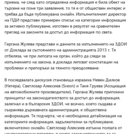
приема, че след като определена информация е била обект на
търсене на поне три заявления, то тя е от обществен интерес и
трябва да бъде публикувана онлайн. Изпълнителният директор
на ПДИ представи примерен списък на категории информация
за активно публикуване, изготвен в резултат на сравнителен
преглед на законите за достъп до информация по света.
Гергана Жулева представи и данните за изпълнението на ЗДОИ
от Доклада за състоянието на администрацията 2013 г. Тя
отбеляза, че при липсата на орган, който да следи за
изпълнението на закона, в доклада липсват констатации на
проблеми и препоръки за тяхното преодоляване.
В последвалата дискусия становища изразиха Невен Дилков
(Нетера), Светлозар Алексиев (Sveon) и Таня Груева
(Асоциация
на автомобилните производители). Гергана Жулева припомни
принципът на законодателството за достъп до информация,
залегнал и в българския ЗДОИ, че всичко, което създава и
съхранява държавната администрация, е обществена
информация. Тя подчерта, че е необходима детайлизация на
категориите информация, задължителни за публикуване,
включително онлайн. Светлозар Алексиев изтъкна ползата от
централизирани регистри, в които администрациите да са