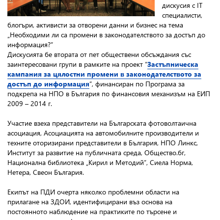
дискусия с IT
специалисти,
блогъри, активисти за отворени данни и бизнес на тема
„Необходими ли са промени в законодателството за достъп до
информация?”
Дискусията бе втората от пет обществени обсъждания със
заинтересовани групи в рамките на проект “
Застъпническа
кампания за цялостни промени в законодателството за
достъп до информация
”, финансиран по Програма за
подкрепа на НПО в България по финансовия механизъм на ЕИП
2009 – 2014 г.
Участие взеха представители на Българската фотоволтаична
асоциация, Асоциацията на автомобилните производители и
техните оторизирани представители в България, НПО Линкс,
Институт за развитие на публичната среда, Общество.бг,
Национална библиотека „Кирил и Методий”, Сиела Норма,
Нетера, Свеон България.
Екипът на ПДИ очерта няколко проблемни области на
прилагане на ЗДОИ, идентифицирани въз основа на
постоянното наблюдение на практиките по търсене и