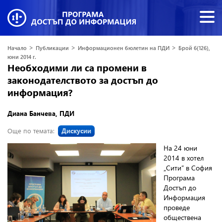
>
>
>
Начало
Публикации
Информационен бюлетин на ПДИ
Брой 6(126),
юни 2014 г.
Необходими ли са промени в
законодателството за достъп до
информация?
Диана Банчева, ПДИ
Още по темата:
Дискусии
На 24 юни
2014 в хотел
„Сити” в София
Програма
Достъп до
Информация
проведе
обществена