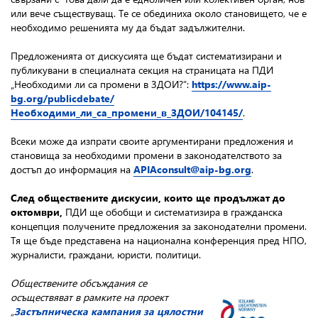
или вече съществуващ. Те се обединиха около становището, че е
необходимо решенията му да бъдат задължителни.
Предложенията от дискусията ще бъдат систематизирани и
публикувани в специалната секция на страницата на ПДИ
„Необходими ли са промени в ЗДОИ?”:
https://www.aip-
bg.org/publicdebate/
Необходими_ли_са_промени_в_ЗДОИ/104145/
.
Всеки може да изпрати своите аргументирани предложения и
становища за необходими промени в законодателството за
достъп до информация на
APIAconsult@aip-bg.org
.
След
обществените дискусии, които ще продължат до
октомври,
ПДИ ще обобщи и систематизира в гражданска
концепция получените предложения за законодателни промени.
Тя ще бъде представена на национална конференция пред НПО,
журналисти, граждани, юристи, политици.
Обществените обсъждания се
осъществяват в рамките на проект
„
Застъпническа кампания за цялостни