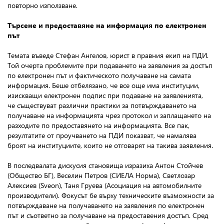
повторно използване.
Търсене и предоставяне на информация по електронен
път
Темата въведе Стефан Ангелов, юрист в правния екип на ПДИ.
Той очерта проблемите при подаването на заявления за достъп
по електронен път и фактическото получаване на самата
информация. Беше отбелязано, че все още има институции,
изискващи електронен подпис при подаване на заявленията,
че съществуват различни практики за потвърждаването на
получаване на информацията чрез протокол и заплащането на
разходите по предоставянето на информацията. Все пак,
резултатите от проучването на ПДИ показват, че намалява
броят на институциите, които не отговарят на такива заявления.
В последвалата дискусия становища изразиха Антон Стойчев
(Общество БГ), Веселин Петров
(СИЕЛА Норма), Светлозар
Алексиев (Sveon), Таня Груева
(Асоциация на автомобилните
производители). Фокусът бе върху техническите възможности за
потвърждаване на получаването на заявления по електронен
път и съответно за получаване на предоставения достъп. Сред