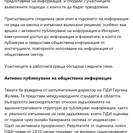
предоставяне на информация, и сподели с участниците
възможните подходи, с които те да бъдат преодолени.
Присъстващите споделиха своя опит в търсенето на информация
по реда на закона и изтъкнаха възможни решения, особено във
връзка с активното публикуване на информация в Интернет,
електронния достъп до информация и форматите, в които се
публикува и предоставя обществена информация от
институциите, повторното използване на информация от
обществения сектор.
Участниците в работната среща обсъдиха следните теми.
Активно публикуване на обществена информация
Темата бе въведена от изпълнителния директор на ПДИ Гергана
Жулева. Тя представи международните стандарти в областта,
българското законодателство относно задълженията на
административните структури да публикуват информация, както
и реалното изпълнение на тези задължения, което ПДИ оценява
от години чрез онлайн базираната система от индикатори –
Одит на активната прозрачност. Резултатите от оценката, която
ПДИ прави от 2010 насам показват, че въпреки съществуването