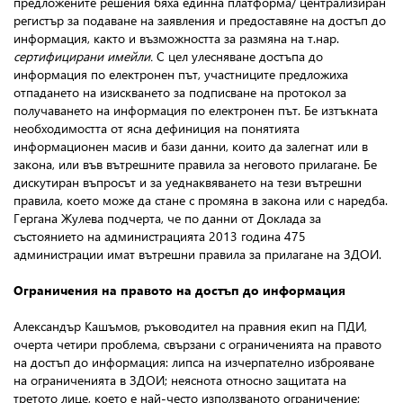
предложените решения бяха единна платформа/ централизиран
регистър за подаване на заявления и предоставяне на достъп до
информация, както и възможността за размяна на т.нар.
сертифицирани имейли.
С цел улесняване достъпа до
информация по електронен път, участниците предложиха
отпадането на изискването за подписване на протокол за
получаването на информация по електронен път. Бе изтъкната
необходимостта от ясна дефиниция на понятията
информационен масив и бази данни, които да залегнат или в
закона, или във вътрешните правила за неговото прилагане. Бе
дискутиран въпросът и за уеднаквяването на тези вътрешни
правила, което може да стане с промяна в закона или с наредба.
Гергана Жулева подчерта, че по данни от Доклада за
състоянието на администрацията 2013 година 475
администрации имат вътрешни правила за прилагане на ЗДОИ.
О
граничения на правото на достъп до информация
Александър Кашъмов, ръководител на правния екип на ПДИ,
очерта четири проблема, свързани с ограниченията на правото
на достъп до информация: липса на изчерпателно изброяване
на ограниченията в ЗДОИ; неяснота относно защитата на
третото лице, което е най-често използваното ограничение;