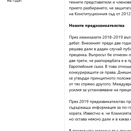
на ПДИ
техните представители и членов
прието разбирането, че защитата
на Конституционния съд от 2012 
Новите предизвикателства
През изминалите 2018-2019 въпр
дебат. Внесеният преди две год
решава дали в даден случай публ
преценка. Въпросът бе отнесен 
две трети, че разпоредбата е в 
Европейския съюз. В това отнош
конкуриращите се права. Днешни
се утвърди принципното положен
от тях спрямо другото. Междувр
усилия за установяване на прец
През 2019 предизвикателство пр
съдържаща информация за по-гол
хората. Известно е, че Комисият
но остава неясно дали и в какв
В последната седмица пък станах