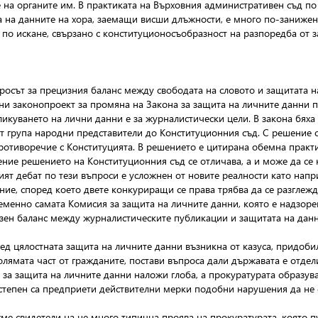
е на органите им. В практиката на Върховния административен съд п
 на данните на хора, заемащи висши длъжности, е много по-занижена 
по искане, свързано с конституционосъобразност на разпоредба от з
осът за прецизния баланс между свободата на словото и защитата н
ини законопроект за промяна на Закона за защита на личните данни п
икуването на лични данни е за журналистически цели. В закона бяха 
от група народни представители до Конституционния съд. С решение 
противоречие с Конституцията. В решението е цитирана обемна практи
ение решението на Конституционния съд се отличава, а и може да с
ят дебат по тези въпроси е усложнен от новите реалности като напр
ие, според което двете конкуриращи се права трябва да се разглежд
еменно самата Комисия за защита на личните данни, която е надзорен
изен баланс между журналистическите публикации и защитата на дан
ед цялостната защита на личните данни възникна от казуса, придоби
ямата част от гражданите, постави въпроса дали държавата е отдели
а за защита на личните данни наложи глоба, а прокуратурата образу
а степен са предприети действителни мерки подобни нарушения да не 
ме свидетели на не много типична проява на прокуратурата, която пу