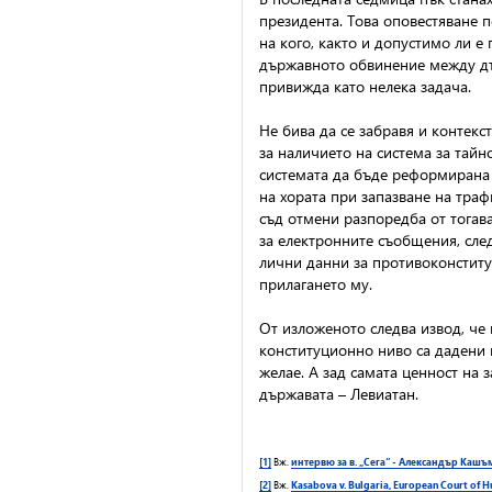
президента. Това оповестяване п
на кого, както и допустимо ли 
държавното обвинение между дър
привижда като нелека задача.
Не бива да се забравя и контекс
за наличието на система за тайн
системата да бъде реформирана е
на хората при запазване на тра
съд отмени разпоредба от тогав
за електронните съобщения, сле
лични данни за противоконститу
прилагането му.
От изложеното следва извод, че 
конституционно ниво са дадени 
желае. А зад самата ценност на 
държавата – Левиатан.
[1]
Вж.
интервю за в. „Сега“ - Александър Каш
[2]
Вж.
Kasabova v. Bulgaria, European Court of 