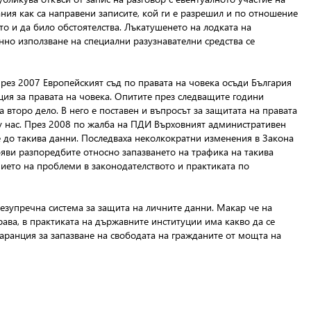
ания как са направени записите, кой ги е разрешил и по отношение
о и да било обстоятелства. Лъкатушенето на лодката на
нно използване на специални разузнавателни средства се
 През 2007 Европейският съд по правата на човека осъди България
нция за правата на човека. Опитите през следващите години
 второ дело. В него е поставен и въпросът за защитата на правата
у нас. През 2008 по жалба на ПДИ Върховният административен
 до такива данни. Последваха неколкократни изменения в Закона
яви разпоредбите относно запазването на трафика на такива
ието на проблеми в законодателството и практиката по
безупречна система за защита на личните данни. Макар че на
ва, в практиката на държавните институции има какво да се
гаранция за запазване на свободата на гражданите от мощта на