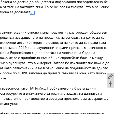
о Закона за достъп до обществена информация последователно бе
от тази на частните лица. То се основа на тълкуването в решение
акона за досиетата
[5]
.
а личните данни отново стана предмет на разгорещен обществен
редвиди извършването на преценка, на основата на която да се
включени десет критерия, на основата на които да се прави тази
от ноември 2019 конституционните съдии приеха с мнозинство от
ка на Европейския съд по правата на човека и на Съда на
е каже, че се е приобщило към общия европейски баланс между
имер публикуването в интернет. Затова бе изключително важно да
ат като равнозначни, а не в отношение на подчиненост на едното
 орган по GDPR, започна да прилага гъвкаво закона, като положи
ните.
л известност като НАПлийкс. Пробиването на базата данни,
ла ресурсите и вниманието за реалната защита на данните на
ва наказателно производство и арестува предполагаем извършител,
се допускат.
бликува откъси от запис на разговор с евентуалното участие на