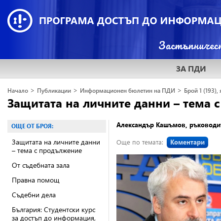
ЗА ПДИ
>
>
>
Начало
Публикации
Информационен бюлетин на ПДИ
Брой 1 (193),
Защитата на личните данни – тема
Александър Кашъмов, ръководи
ОЩЕ ОТ БРОЯ:
Защитата на личните данни
Още по темата:
Коментари
– тема с продължение
От съдебната зала
Правна помощ
Съдебни дела
България: Студентски курс
за достъп до информация,