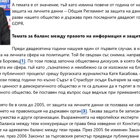
А темата е от значение, тъй като измина повече от година от 
защита на личните данни – Общия Регламент за защита на данни
разви нашето общество и държава през последните двадесет годи
GDPR.
Темата за баланс между правото на информация и защит
Преди двадесетина години нашумя един от първите случаи, в ко
 на личната сфера на политиците. Той бе свързан със снимка, направ
в Боровец
[1]
. По този повод започна обществена дискусия, в която 
та им сфера, тъй като „съзнателно и неизбежно са се изложили на б
 публичност процесът срещу бургаската журналистка Катя Касабова, 
ози повод години по-късно Съдът в Страсбург осъди България за нар
е ценност в демократичното общество и те са длъжни да я търпят в 
чното общество, бе поставен под въпрос още веднъж при приемането
оято бе в сила до 2005, от защита на личните данни се ползваха не 
ането на правомощия на държавен орган
[3]
. Такава защита бе запис
ружества и други организации. Възраженията на европейски експерт
 баланса между тези конкуриращи се права бяха изведени от Консти
е на адекватен баланс между тези права. През 2005 бе изменен Закон
и, през 2006 Законът за търговския регистър предвиди публикуване