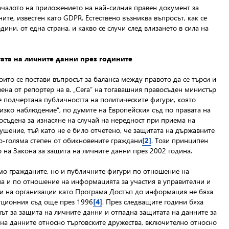
началото на приложението на най-силния правен документ за
те, известен като GDPR. Естествено възниква въпросът, как се
ни, от една страна, и какво се случи след влизането в сила на
ата на личните данни през годините
ито се постави въпросът за баланса между правото да се търси и
ена от репортер на в. „Сега“ на тогавашния правосъден министър
бе подчертана публичността на политическите фигури, която
лизко наблюдение“, по думите на Европейския съд по правата на
осъдена за изнасяне на случай на нередност при приема на
ушение, тъй като не е било отчетено, че защитата на държавните
по-голяма степен от обикновените граждани
[2]
. Този принципен
 на Закона за защита на личните данни през 2002 година.
само гражданите, но и публичните фигури по отношение на
ана и по отношение на информацията за участия в управителни и
и и на организации като Програма Достъп до информация не бяха
туционния съд още през 1996
[4]
. През следващите години бяха
ът за защита на личните данни и отпадна защитата на данните за
 на данните относно търговските дружества, включително относно