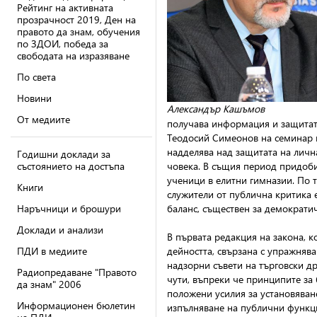
Рейтинг на активната
прозрачност 2019, Ден на
правото да знам, обучения
по ЗДОИ, победа за
свободата на изразяване
По света
Новини
Александър Кашъмов
От медиите
получава информация и защитата
Теодосий Симеонов на семинар 
надделява над защитата на лична
Годишни доклади за
състоянието на достъпа
човека. В същия период придоби
ученици в елитни гимназии. По т
Книги
служители от публична критика 
Наръчници и брошури
баланс, съществен за демократи
Доклади и анализи
В първата редакция на закона, к
ПДИ в медиите
дейността, свързана с упражняв
надзорни съвети на търговски д
Радиопредаване "Правото
чути, въпреки че принципите за
да знам" 2006
положени усилия за установяван
Информационен бюлетин
изпълняване на публични функци