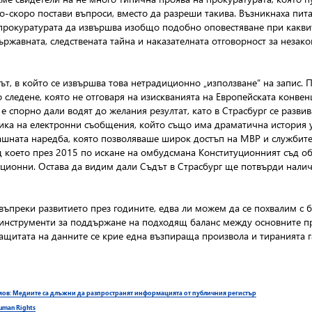
о-скоро постави въпроси, вместо да разреши такива. Възникнаха пит
е прокуратурата да извършва изобщо подобно оповестяване при каквит
жавната, следствената тайна и наказателната отговорност за незако
тът, в който се извършва това нетрадиционно „използване“ на запис.
о следене, която не отговаря на изискванията на Европейската конве
 спорно дали водят до желания резултат, като в Страсбург се развива
фика на електронни съобщения, който също има драматична история 
ашната наредба, която позволяваше широк достъп на МВР и службите
д което през 2015 по искане на омбудсмана Конституционният съд об
ционни. Остава да видим дали Съдът в Страсбург ще потвърди налич
въпреки развитието през годините, едва ли можем да се похвалим с 
инструменти за поддържане на подходящ баланс между основните пра
защитата на данните се крие една възпираща произвола и тиранията 
ъмов: Медиите са длъжни да разпространят информацията от публичния регистър
Human Rights