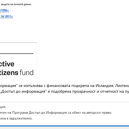
а защита на личните данни.
/1996 г.
14/ 2011 г.
ормация“ се изпълнява с финансовата подкрепа на Исландия, Лихтен
„Достъп до информация“ е подобрена прозрачност и отчетност на пу
ция
ин на Програма Достъп до Информация са обект на авторско право.
ика е задължително.