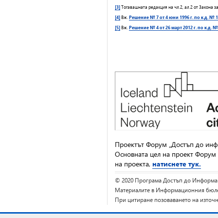
[3]
Тогавашната редакция на чл.2, ал.2 от Закона з
[4]
Вж.
Решение № 7 от 4 юни 1996 г. по к.д. № 1
[5]
Вж.
Решение № 4 от 26 март 2012 г. по к.д. № 
Проектът Форум „Достъп до инф
Основната цел на проект Форум 
на проекта,
натиснете тук.
© 2020 Програма Достъп до Информа
Материалите в Информационния бюлет
При цитиране позоваването на източн