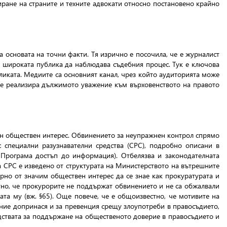
иране на страните и техните адвокати относно постановено крайно
 основата на точни факти. Тя изрично е посочила, че е журналист
а широката публика да наблюдава съдебния процес. Тук е ключова
бликата. Медиите са основният канал, чрез който аудиторията може
 се реализира дължимото уважение към върховенството на правото
ен обществен интерес. Обвинението за неупражнен контрол спрямо
с специални разузнавателни средства (СРС), подробно описани в
 Програма достъп до информация). Отбелязва и законодателната
на СРС е изведено от структурата на Министерството на вътрешните
орно от значим обществен интерес да се знае как прокуратурата и
тно, че прокурорите не поддържат обвинението и не са обжалвали
ата му (вж. §65). Още повече, че е общоизвестно, че мотивите на
ание допринася и за превенция срещу злоупотреби в правосъдието,
едствата за поддържане на общественото доверие в правосъдието и