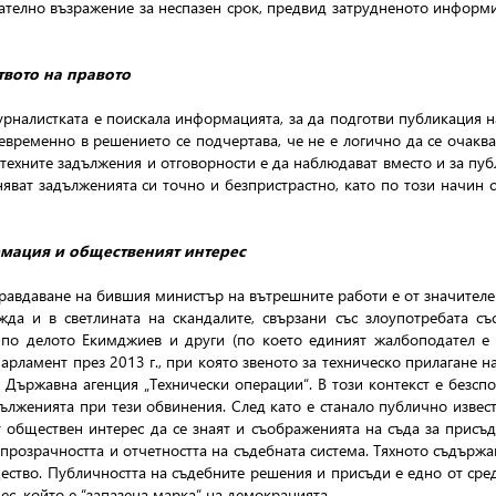
вателно възражение за неспазен срок, предвид затрудненото информ
твото на правото
урналистката е поискала информацията, за да подготви публикация на
временно в решението се подчертава, че не е логично да се очакв
 техните задължения и отговорности е да наблюдават вместо и за пу
яват задълженията си точно и безпристрастно, като по този начин
рмация и общественият интерес
равдаване на бившия министър на вътрешните работи е от значител
жда и в светлината на скандалите, свързани със злоупотребата съ
 по делото Екимджиев и други (по което единият жалбоподател е
арламент през 2013 г., при която звеното за техническо прилагане 
 Държавна агенция „Технически операции“. В този контекст е безсп
ълженията при тези обвинения. След като е станало публично извес
т обществен интерес да се знаят и съображенията на съда за присъд
 прозрачността и отчетността на съдебната система. Тяхното съдърж
щество. Публичността на съдебните решения и присъди е едно от ср
с, който е “запазена марка“ на демокрацията.