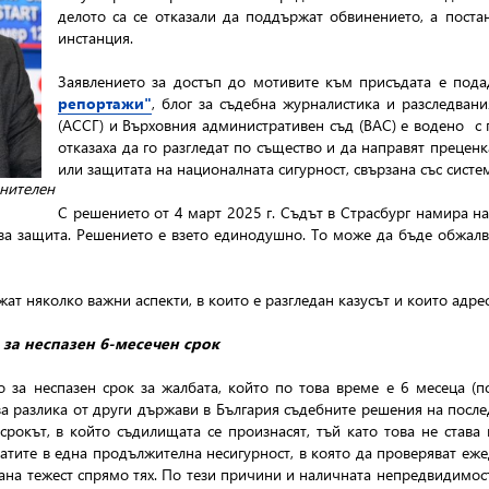
делото са се отказали да поддържат обвинението, а поста
инстанция.
Заявлението за достъп до мотивите към присъдата е пода
репортажи"
, блог за съдебна журналистика и разследван
(АССГ) и Върховния административен съд (ВАС) е водено с
отказаха да го разгледат по същество и да направят преце
или защитата на националната сигурност, свързана със систе
лнителен
С решението от 4 март 2025 г. Съдът в Страсбург намира н
за защита. Решението е взето единодушно. То може да бъде обжалв
ат няколко важни аспекти, в които е разгледан казусът и които адре
за неспазен 6-месечен срок
о за неспазен срок за жалбата, който по това време е 6 месеца (
за разлика от други държави в България съдебните решения на послед
срокът, в който съдилищата се произнасят, тъй като това не став
катите в една продължителна несигурност, в която да проверяват еж
вана тежест спрямо тях. По тези причини и наличната непредвидимос