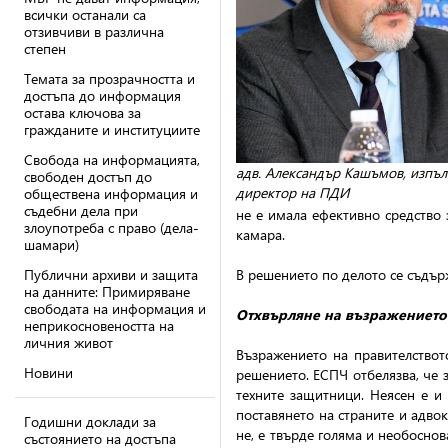
всички останали са
отзивчиви в различна
степен
Темата за прозрачността и
достъпа до информация
остава ключова за
гражданите и институциите
Свобода на информацията,
адв. Александър Кашъмов, изпъ
свободен достъп до
директор на ПДИ
обществена информация и
съдебни дела при
не е имала ефективно средство 
злоупотреба с право (дела-
камара.
шамари)
Публични архиви и защита
В решението по делото се съдърж
на данните: Примиряване
свободата на информация и
Отхвърляне на възражението 
неприкосновеността на
личния живот
Възражението на правителствот
Новини
решението. ЕСПЧ отбелязва, че 
техните защитници. Неясен е и 
поставянето на страните и адво
Годишни доклади за
не, е твърде голяма и необосно
състоянието на достъпа