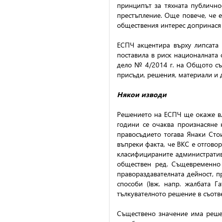
принципът за тяхната публично
престъпление. Още повече, че е
обществения интерес допринася 
ЕСПЧ акцентира върху липсата 
поставила в риск националната 
дело № 4/2014 г. на Общото съб
присъди, решения, материали и д
Някои изводи
Решението на ЕСПЧ ще окаже вл
години се очаква произнасяне 
правосъдието тогава Янаки Сто
въпреки факта, че ВКС е отговор
класифицираните администрати
обществен ред. Същевременно 
правораздавателната дейност, пр
способи (
l
вж. напр. жалбата Г
тълкувателното решение в съотве
Съществено значение има решен