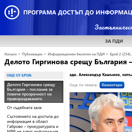
ЗА ПДИ
>
>
>
Начало
Публикации
Информационен бюлетин на ПДИ
Брой 2 (254),
Делото Гиргинова срещу България –
адв. Александър Кашъмов, изпъ
ОЩЕ ОТ БРОЯ:
Делото Гиргинова срещу
Още по темата:
Коментари
България – послание за
повече прозрачност на
правораздаването
От съдебната зала
Състоянието на достъпа до
информация в област
Габрово – прокуратурата и
МВР не дават информация,