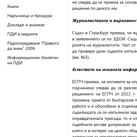
не следва да се приема за осно
Книги
решение по делото им.
Наръчници и брошури
Журналистиката и върховенс
Доклади и анализи
Съдът в Страсбург приема, че ж
ПДИ в медиите
в заявлението си по ЗДОИ. Съще
Радиопредаване "Правото
ролята на журналистите. Част от
да знам" 2006
да провери дали съдиите изпълн
(вж. §63).
Информационен бюлетин
на ПДИ
Естеството на исканата инфо
ЕСПЧ приема, че мотивите за оп
подчинени следва да се разгле
решението на ЕСПЧ от 2022 г.
промяна, приета от българския п
работи и е обособено в отделна
съдилищата са си изпълнили зад
оправдателната присъда, то е о
съдебните актове допринасят за
която е в интерес на цялото об
допринася за справедливия проце