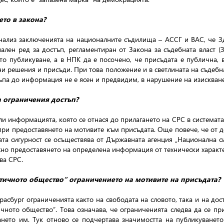
то в закона?
анализ заключенията на националните съдилища – АССГ и ВАС, че 
ален ред за достъп, регламентиран от Закона за съдебната власт (
о публикуване, а в НПК да е посочено, че присъдата е публична, 
и решения и присъди. При това положение и в светлината на съдебн
па до информация не е ясен и предвидим, в нарушение на изискването
а ограничения достъп?
и информацията, която се отнася до прилагането на СРС в системата 
при предоставянето на мотивите към присъдата. Още повече, че от д
та сигурност се осъществява от Държавната агенция „Национална сиг
жно предоставянето на определена информация от технически характ
ва СРС.
тичното общество“ ограничението на мотивите на присъдата?
расбург ограниченията както на свободата на словото, така и на дос
ното общество“. Това означава, че ограниченията следва да се при
ането им. Тук отново се подчертава значимостта на публикуванет