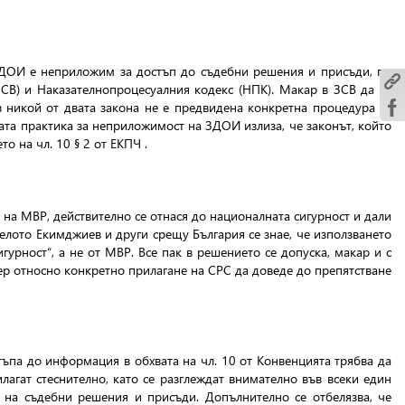
ЗДОИ е неприложим за достъп до съдебни решения и присъди, по
ЗСВ) и Наказателнопроцесуалния кодекс (НПК). Макар в ЗСВ да се
в никой от двата закона не е предвидена конкретна процедура за
ата практика за неприложимост на ЗДОИ излиза, че законът, който
 на чл. 10 § 2 от ЕКПЧ .
на МВР, действително се отнася до националната сигурност и дали
елото Екимджиев и други срещу България се знае, че използването
урност“, а не от МВР. Все пак в решението се допуска, макар и с
ер относно конкретно прилагане на СРС да доведе до препятстване
тъпа до информация в обхвата на чл. 10 от Конвенцията трябва да
лагат стеснително, като се разглеждат внимателно във всеки един
о на съдебни решения и присъди. Допълнително се отбелязва, че