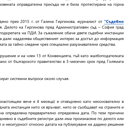
новената оправдателна присъда не е била протестирана на горна
дено през 2015 г. от Галина Гиргинова, журналист от
"Съдебни
ия. Делото на Гиргинова пред Административен съд – София град
 подкрепата на ПДИ. За съжаление обаче двете съдебни инстанции
нка дали надделява общественият интерес за достъп до информация
мата за тайно следене чрез специални разузнавателни средства.
арушение и на член 13 от Конвенцията, тъй като жалбоподателката
ано от българското правителство в 3-месечен срок пред Голямата
сират системни въпроси около случая.
понастоящем вече е 4 месеца) е отхвърлено като неоснователно в
ната инстанция нито се връчват, нито се съобщават на страните и
а на определена предварително определена дата. По тези причини
едневно в съдебните регистри дали има произнасяне по делото или
т и несигурност относно датата на публикуване на дадено решение