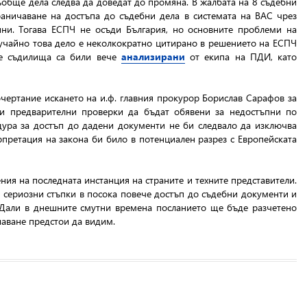
обще дела следва да доведат до промяна. В жалбата на 8 съдебни
аничаване на достъпа до съдебни дела в системата на ВАС чрез
ни. Тогава ЕСПЧ не осъди България, но основните проблеми на
лучайно това дело е неколкократно цитирано в решението на ЕСПЧ
те съдилища са били вече
анализирани
от екипа на ПДИ, като
очертание искането на и.ф. главния прокурор Борислав Сарафов за
 и предварителни проверки да бъдат обявени за недостъпни по
едура за достъп до дадени документи не би следвало да изключва
претация на закона би било в потенциален разрез с Европейската
ия на последната инстанция на страните и техните представители.
т сериозни стъпки в посока повече достъп до съдебни документи и
 Дали в днешните смутни времена посланието ще бъде разчетено
аване предстои да видим.