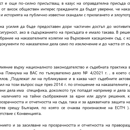
ст е още по-силно присъстващ в казус на оправдателна присъда 
 от висок обществен интерес гражданите да бъдат уверени, че нака
и историята на публично известни скандали с прилагането и злоупотр
на усилия да бъде предоставен дори частичен достъп до мотивит
сигурност, ако в съдържанието на присъдата е имало такава. В реше
рание на наказателните колегии на Върховния касационен съд, с к
окументи по наказателни дела само по изключение и до частта от съ
ияние върху националното законодателство и съдебната практика в
на Пленума на ВАС по тълкувателно дело № 4/2021 г. , в което с
илов, „Подлежат ли на публикуване и в каква част съдебните акто
ил на този въпрос още през 2014 г. по отношение на наказателните 
вни дела има
специфика, доколкото тук попадат например и дела за
наличието на тайни съображения за едни или други решения, ко
озрачността и отчетността на съда, така и за адекватната защита на
атев срещу България, по която се очаква произнасяне на ЕСПЧ 
тствие с Конвенцията.
ието и за засилване на прозрачността и отчетността на правораз