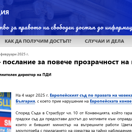
КАК ДА ПОЛУЧИМ ДОСТЪП?
СЛУЧАИ И ДЕЛА
 февруари 2025 г.
 послание за повече прозрачност на
лнителен директор на ПДИ
На 4 март 2025 г.
Европейският съд по правата на човек
България
, с което прие нарушение на
Европейската конве
Според Съда в Страсбург чл. 10 от Конвенцията, който га
градски съд да предостави достъп до мотивите към оправд
които и бившият министър на вътрешните работи Цвета
злоупотреба с прилагането на средства за тайно наблюдение