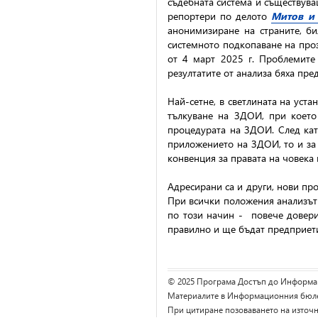
съдебната система и съществува
репортери по делото
Митов и
анонимизиране на страните, б
системното подкопаване на проз
от 4 март 2025 г. Проблемите
резултатите от анализа бяха пр
Най-сетне, в светлината на уст
тълкуване на ЗДОИ, при което
процедурата на ЗДОИ. След кат
приложението на ЗДОИ, то и за
конвенция за правата на човека 
Адресирани са и други, нови пр
При всички положения анализъ
по този начин -
повече довер
правилно и ще бъдат предприети
© 2025 Програма Достъп до Информа
Материалите в Информационния бюлет
При цитиране позоваването на източн