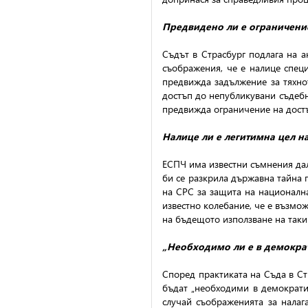
Предвидено ли е ограничение
Съдът в Страсбург подлага на 
съображения, че е налице специ
предвижда задължение за тяхнот
достъп до непубликувани съдебн
предвижда ограничение на достъ
Налице ли е легитимна цел н
ЕСПЧ има известни съмнения дал
би се разкрила държавна тайна 
на СРС за защита на национална
известно колебание, че е възмо
на бъдещото използване на таки
„Необходимо ли е в демокра
Според практиката на Съда в Ст
бъдат „необходими в демократич
случай съображенията за налаг