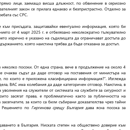
спрямо лице, заемащо висша длъжност, по обвинение в сериозно
зателният закон се прилага еднакво и безпристрастно. Отделно за
ебата със СРС.
е към присъдата, защитавайки евентуално информация, която би
нието от 4 март 2025 г. е отбелязано неколкократно тълкувателно
оето изрично е указано на съдилищата да ограничават достъпа до
държанието, която наистина трябва да бъде отказана за достъп.
 няколко посоки. От една страна, вече в продължение на около 4
е очаква съдът да даде отговор на поставения от министъра на
ве, по които е приложена класифицирана информация?“. Изглежда
дела, ВАС има колебания да даде категоричен отговор. Наистина, в
 уволнения на служители от системата на службите за сигурност и
ито засягат права, е проблематично както за публичността на
 засегнатите, за които са били събирани доказателства чрез тайни
). Решението по
Гиргинова срещу България
дава ясна посока за
даването в България. Ниската степен на обществено доверие към