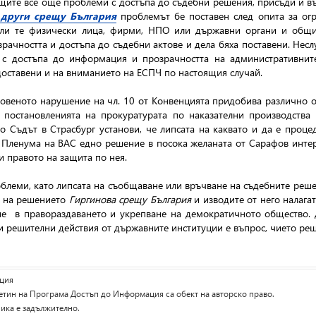
щите все още проблеми с достъпа до съдебни решения, присъди и въ
 други срещу България
проблемът бе поставен след опита за огр
или те физически лица, фирми, НПО или държавни органи и общи
рачността и достъпа до съдебни актове и дела бяха поставени. Нес
 с достъпа до информация и прозрачността на административни
едоставени и на вниманието на ЕСПЧ по настоящия случай.
ановеното нарушение на чл. 10 от Конвенцията придобива различно 
 постановленията на прокуратурата по наказателни производства
о Съдът в Страсбург установи, че липсата на каквато и да е проц
 Пленума на ВАС едно решение в посока желаната от Сарафов интер
и правото на защита по нея.
облеми, като липсата на съобщаване или връчване на съдебните решен
т на решението
Гиргинова срещу България
и изводите от него налага
ие
в правораздаването и укрепване на демократичното общество.
 решителни действия от държавните институции е въпрос, чието реш
ция
ин на Програма Достъп до Информация са обект на авторско право.
ика е задължително.