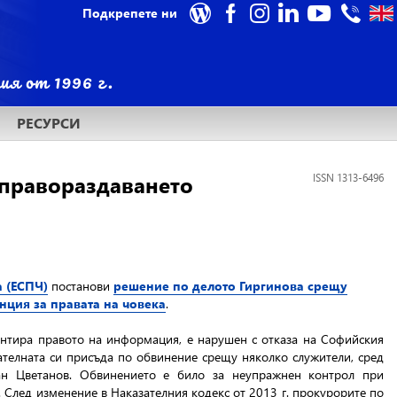
Подкрепете ни
РЕСУРСИ
 правораздаването
ISSN 1313-6496
а (ЕСПЧ)
постанови
решение по делото Гиргинова срещу
нция за правата на човека
.
рантира правото на информация, е нарушен с отказа на Софийския
ателната си присъда по обвинение срещу няколко служители, сред
н Цветанов. Обвинението е било за неупражнен контрол при
. След изменение в Наказателния кодекс от 2013 г. прокурорите по