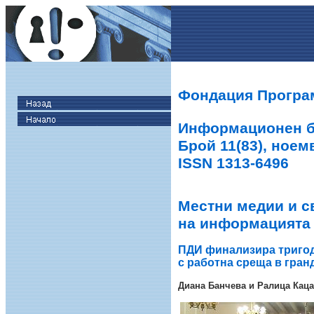
Фондация Програ
Информационен 
Брой 11(83), ноем
ISSN 1313-6496
Местни медии и с
на информацията
ПДИ финализира триго
с работна среща в гран
Диана Банчева и Ралица Каца