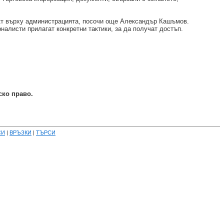
кт върху администрацията, посочи още Александър Кашъмов.
налисти прилагат конкретни тактики, за да получат достъп.
ско право.
СИ
|
ВРЪЗКИ
|
ТЪРСИ