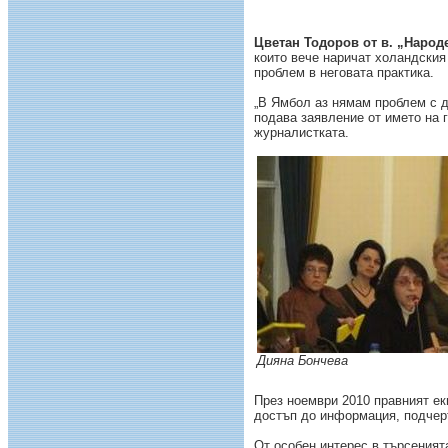
Цветан Тодоров от в. „Народ
които вече наричат холандския
проблем в неговата практика.
„В Ямбол аз нямам проблем с 
подава заявление от името на г
журналистката.
Дияна Бончева
През ноември 2010 правният ек
достъп до информация, подче
От особен интерес в търсеният