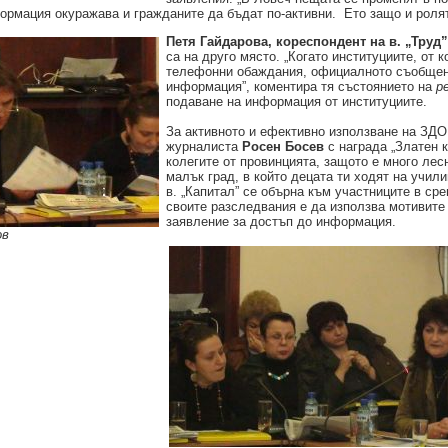
ормация окуражава и гражданите да бъдат по-активни. Ето защо и ролят
Петя Гайдарова, кореспондент на в. „Труд”
са на друго място. „Когато институциите, от 
телефонни обаждания, официалното съобщени
информация”, коментира тя състоянието на
р
подаване на информация от институциите.
За активното и ефективно използване на ЗД
журналиста
Росен Босев
с награда „Златен 
колегите от провинцията, защото е много лесн
малък град, в който децата ти ходят на учил
в. „Капитал” се обърна към участниците в сре
своите разследвания е да използва мотивите 
заявление за достъп до информация.
ов