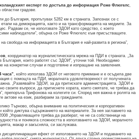
холандският експерт по достъпа до информация Роже Флюгелс
,
в областни градове.
ти до България, пропътувах 5282 км в страната. Запознах се с
 етапи на демокрацията, както и на трансформацията на медиите.
За
цес. Радвам се, че използвате ЗДОИ като средство, с което
исими наблюдатели”, обърна се Роже Флюгелс към присъстващите.
 на свобода на информацията в България е най-развита в региона”,
нов
, координатор на журналистическата мрежа на ПДИ в страната. „За
в България, които работят със ЗДОИ”, уточни той. Необходимо
е на конкретни случаи и подготвяне и изпращане на заявления.
4 часа”
, който използва ЗДОИ от неговото приемане и е осъдила две
мация с помощта на ПДИ, моралната удовлетвореност от получената
важна. „Развявайте ЗДОИ, за да притискате администрацията. ЗДОИ е
но своите въпроси, да притиснете хората, които смятате, че трябва да
”, препоръча Трифонова на колегите си. Според нея важна е ролята на
е актове на език, разбираем за гражданите.
елико Търново, обърна внимание на политическия и корпоративен
 и който диктува съдържанието на материалите. За нея заглавието на
008 „Управляващите трябва да разберат, че не са собственици на
рудността и понякога сложността в използването на ЗДОИ, моралното
ията, макар и закъсняла, си заслужава.
в дисциплинаращия ефект от използването на ЗДОИ и подаването на
-добра посока”, смята журналистът. От друга страна оповестяването на