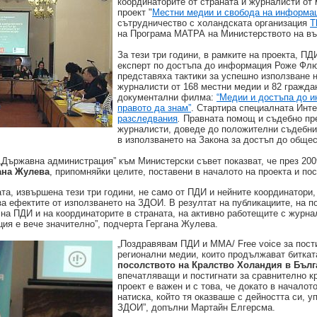
координаторите от страната и журналисти от 
проект "
Местни медии и свобода на информа
сътрудничество с холандската организация
T
на Програма МАТРА на Министерството на въ
За тези три години, в рамките на проекта, П
експерт по достъпа до информация Роже Флю
представяха тактики за успешно използване н
журналисти от 168 местни медии и 82 гражда
документални филма:
“Медии и достъпа до 
правото да знам”
. Стартира специалната Инт
разследвания
.
Правната помощ и съдебно пре
журналисти, доведе до положителни съдебни
в използването на Закона за достъп до обще
„Държавна администрация” към Министерски съвет показват, че през 200
гана Жулева
, припомняйки целите, поставени в началото на проекта и пос
та, извършена тези три години, не само от ПДИ и нейните координатори,
за ефектите от използването на ЗДОИ. В резултат на публикациите, на п
на ПДИ и на координаторите в страната, на активно работещите с журна
ия е вече значително”, подчерта Гергана Жулева.
„Поздравявам ПДИ и MMA/ Free voice за пости
регионални медии, които продължават битката
посолството на Кралство Холандия в Бъл
впечатляващи и постигнати за сравнително к
проект е важен и с това, че докато в начало
натиска, който тя оказваше с дейността си, 
ЗДОИ”, допълни Мартайн Елгерсма.