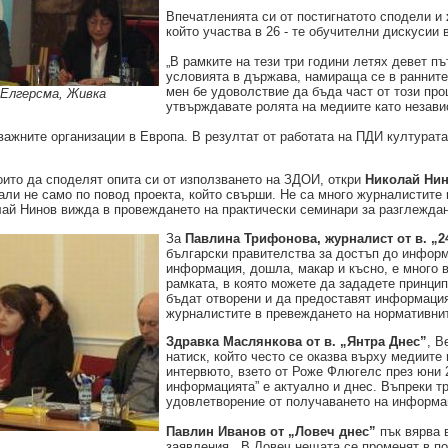
Впечатленията си от постигнатото сподели и
който участва в 26 - те обучителни дискусии 
„В рамките на тези три години летях девет пъ
условията в
държава, намираща се в ранните
мен бе удоволствие да бъда част от този про
 Елгерсма, Живка
утвърждавате ролята на медиите като незав
важните организации в Европа.
В резултат от работата на ПДИ културата
оито да споделят опита си от използването на ЗДОИ, откри
Николай Ни
ли не само по повод проекта, който свърши. Не са много журналистите 
ай Нинов вижда в провеждането на практически семинари за разглеждан
За
Павлина Трифонова, журналист от в. „2
български правителства за достъп до инфор
информация, дошла, макар и късно, е много 
рамката, в която можете да зададете принцип
бъдат отворени и да предоставят информация
журналистите в превеждането на нормативнит
Здравка Маслянкова от в. „Янтра Днес”
, В
натиск, който често се оказва върху медиите
интервюто, взето от Роже Флюгелс през юни 2
информацията” е актуално и днес. Въпреки т
удовлетворение от получаването на информац
Павлин Иванов от „Ловеч днес”
пък вярва 
заявления. „В Ловеч нещата се променят в по