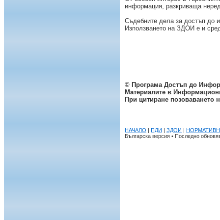
информация, разкриваща неред
Съдебните дела за достъп до 
Използването на ЗДОИ е и средс
©
Програма Достъп до Инфо
Материалите в Информационн
При цитиране позоваването н
НАЧАЛО
|
ПДИ
|
ЗДОИ
|
НОРМАТИВН
Българска версия • Последно обновява