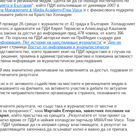
местни и регионални медии. Целта бе да се обобщи постигнатото по
цията в България
", който ПДИ изпълняваше от декември 2007 в
he Management & Media Academy/Free Voice
и с финансовата подкрепа
ншните работи на Кралство Холандия.
ДИ проведе 26 срещи с журналисти от 41 града в България. Холандският
гелс и адвокатите на ПДИ Кирил Терзиски и Александър Кашъмов
а закона за достъп до информация пред 478 човека, от които 396
ни. По поръчка на ПДИ авторски екип на ПроМедия създаде два
информация. Пет истории на разследващи журналисти”
и
“Ден на
ернет страница
Достъп до информация и журналистически
дставителство, което правният екип на ПДИ предоставя в случаи на
 решения, промяна в административни практики и повишена активност
ствена информация за журналистически разследвания.
9 има значително увеличаване на заявленията за достъп, подавани от
тигнатите резултати.
 но и от активното съдействие на местните и регионалните медии в
оказването на филмите, на активното участие в дебати по актуални
листи неправителствените организации в страната, познаването на
гнатите резултати, но също така и журналистите от местни и
 за прозрачност”, каза
Мартайн Елгерсма, заместник посланик на
гария
, който присъства на срещата. „Резултатите от този проект са
ратко време от ПДИ и нейния холандски партньор MMA/Free Voice. Този
то ПДИ трябваше да се изправя срещу властимащите, в резултат на
управляващите започнаха да осъзнават колко е важно да се прилага