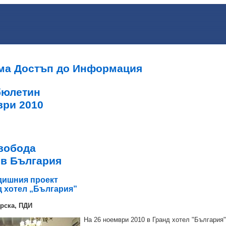
ма Достъп до Информация
бюлетин
ври 2010
вобода
 в България
дишния проект
д хотел „България”
рска, ПДИ
На 26 ноември 2010 в Гранд хотел "Българи