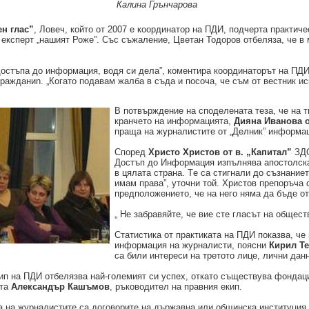
Калина Грънчарова
ен глас”
, Ловеч, който от 2007 е координатор на ПДИ, подчерта практич
 експерт „нашият Роже”. Със съжаление, Цветан Тодоров отбеляза, че в 
достъпа до информация, водя си дела”, коментира координаторът на ПД
ражданиn. „Когато подавам жалба в съда и посоча, че съм от вестник ис
В потвърждение на споделената теза, че на т
кранчето на информацията,
Дияна Иванова о
праща на журналистите от „Делник” информа
Според
Христо Христов от в. „Капитал”
ЗДО
Достъп до Информация изпълнява апостолска 
в цялата страна. Тe са стигнали до съзнанието
имам права”, уточни той. Христов препоръча 
предположението, че на него няма да бъде от
„ Не забравяйте, че вие сте гласът на общес
Статистика от практиката на ПДИ показва, че
информация на журналисти, поясни
Кирил Т
са били интереси на третото лице, лични данн
ип на ПДИ отбелязва най-големият си успех, откато съществува фондаци
рта
Александър Кашъмов
, ръководител на правния екип.
а на журналистите са договорите на държавна или общинска институция,