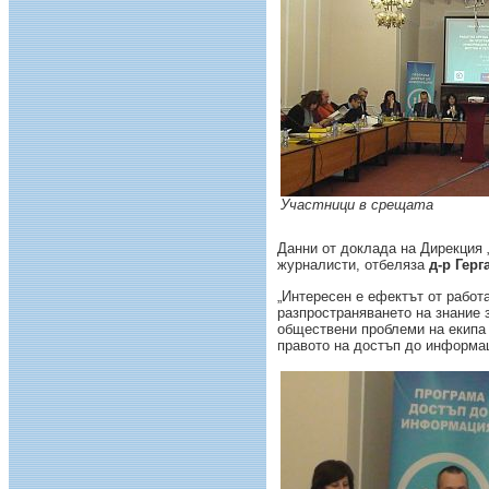
Участници в срещата
Данни от доклада на Дирекция 
журналисти, отбеляза
д-р Гер
„Интересен е ефектът от работа
разпространяването на знание 
обществени проблеми на екипа 
правото на достъп до информац