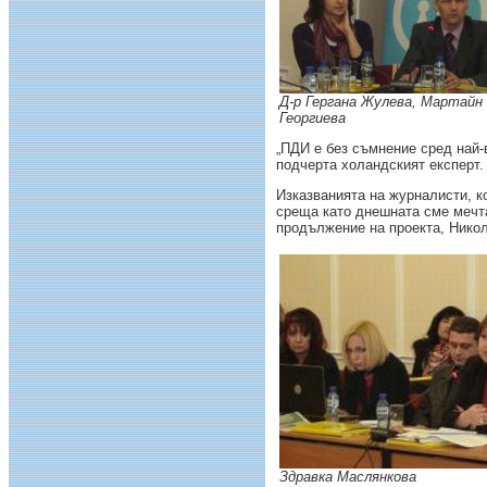
Д-р Гергана Жулева, Мартайн
Георгиева
„ПДИ е без съмнение сред най-
подчерта холандският експерт.
Изказванията на журналисти, к
среща като днешната сме мечта
продължение на проекта, Никол
Здравка Маслянкова