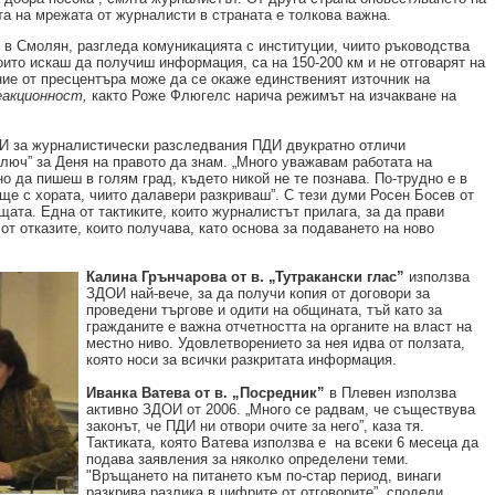
а на мрежата от журналисти в страната е толкова важна.
в Смолян, разгледа комуникацията с институции, чиито ръководства
които искаш да получиш информация, са на 150-200 км и не отговарят на
е от пресцентъра може да се окаже единственият източник на
еакционност,
както Роже Флюгелс нарича режимът на изчакване на
ОИ за журналистически разследвания ПДИ двукратно отличи
ключ” за Деня на правото да знам. „Много уважавам работата на
о да пишеш в голям град, където никой не те познава. По-трудно е в
ище с хората, чиито далавери разкриваш”. С тези думи Росен Босев от
щата. Една от тактиките, които журналистът прилага, за да прави
от отказите, които получава, като основа за подаването на ново
Калина Грънчарова от в. „Тутракански глас”
използва
ЗДОИ най-вече, за да получи копия от договори за
проведени търгове и одити на общината, тъй като за
гражданите е важна отчетността на органите на власт на
местно ниво. Удовлетворението за нея идва от ползата,
която носи за всички разкритата информация.
Иванка Ватева от в. „Посредник”
в Плевен използва
активно ЗДОИ от 2006. „Много се радвам, че съществува
законът, че ПДИ ни отвори очите за него”, каза тя.
Тактиката, която Ватева използва е на всеки 6 месеца да
подава заявления за няколко определени теми.
"Връщането на питането към по-стар период, винаги
разкрива разлика в цифрите от отговорите”, сподели