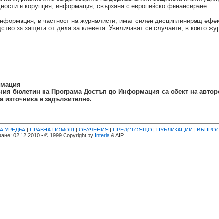
ности и корупция; информация, свързана с европейско финансиране.
информация, в частност на журналисти, имат силен дисциплиниращ ефе
тво за защита от дела за клевета. Увеличават се случаите, в които жур
рмация
ия бюлетин на Програма Достъп до Информация са обект на автор
а източника е задължително.
А УРЕДБА
|
ПРАВНА ПОМОЩ
|
ОБУЧЕНИЯ
|
ПРЕДСТОЯЩО
|
ПУБЛИКАЦИИ
|
ВЪПРО
не: 02.12.2010 • © 1999 Copyright by
Interia
& AIP