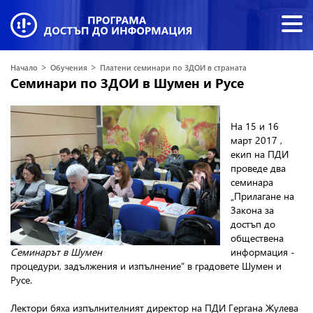
>
>
Начало
Обучения
Платени семинари по ЗДОИ в страната
Семинари по ЗДОИ в Шумен и Русе
На 15 и 16
март 2017 ,
екип на ПДИ
проведе два
семинара
„Прилагане на
Закона за
достъп до
обществена
Семинарът в Шумен
информация -
процедури, задължения и изпълнение” в градовете Шумен и
Русе.
Лектори бяха изпълнителният директор на ПДИ Гергана Жулева