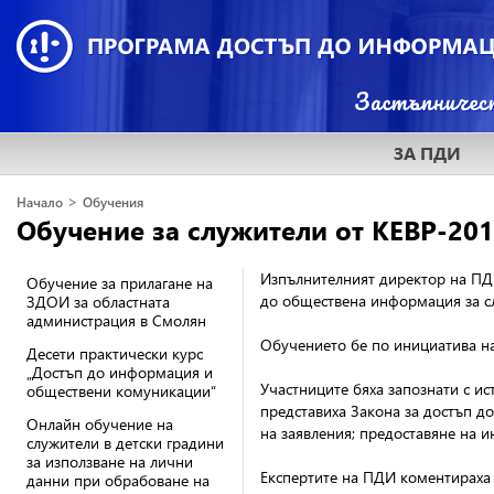
ЗА ПДИ
>
Начало
Обучения
Обучение за служители от КЕВР-20
Изпълнителният директор на ПДИ
Обучение за прилагане на
до обществена информация за сл
ЗДОИ за областната
администрация в Смолян
Обучението бе по инициатива на 
Десети практически курс
„Достъп до информация и
Участниците бяха запознати с и
обществени комуникации“
представиха Закона за достъп д
Онлайн обучение на
на заявления; предоставяне на 
служители в детски градини
за използване на лични
Експертите на ПДИ коментираха 
данни при обрабоване на