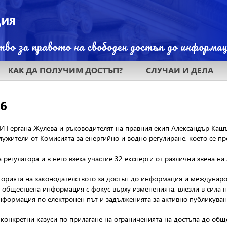
КАК ДА ПОЛУЧИМ ДОСТЪП?
СЛУЧАИ И ДЕЛА
16
 Гергана Жулева и ръководителят на правния екип Александър Кашъ
ужители от Комисията за енергийно и водно регулиране, което се пр
регулатора и в него взеха участие 32 експерти от различни звена н
сторията на законодателството за достъп до информация и междунар
о обществена информация с фокус върху измененията, влезли в сила 
информация по електронен път и задълженията за активно публикуван
конкретни казуси по прилагане на ограниченията на достъпа до общ