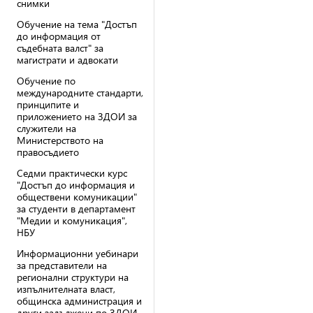
снимки
Обучение на тема "Достъп
до информация от
съдебната валст" за
магистрати и адвокати
Обучение по
международните стандарти,
принципите и
приложението на ЗДОИ за
служители на
Министерството на
правосъдието
Седми практически курс
"Достъп до информация и
обществени комуникации"
за студенти в департамент
"Медии и комуникация",
НБУ
Информационни уебинари
за представители на
регионални структури на
изпълнителната власт,
общинска администрация и
други задължени по ЗДОИ