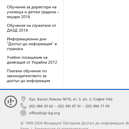
Обучение за директори на
училища и детски градина –
януари 2016
Обучение на служители от
ДАЗД 2014
Информационни дни
"Достъп до информация" в
страната
Учебно посещение на
делегация от Украйна 2012
Платени обучение по
законодателството за
достъп до информация
бул. Васил Левски №76, ет. 3, ап. 3, София 1142
(02) 988 50 62
···
(02) 981 97 91
···
(02) 986 77 09
office@aip-bg.org
© 1999-2026 Фондация Програма Достъп до информация.
В
Екип
|
Декларация за поверителност