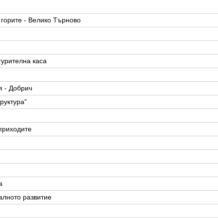
 горите - Велико Търново
урителна каса
 - Добрич
руктура"
приходите
а
алното развитие