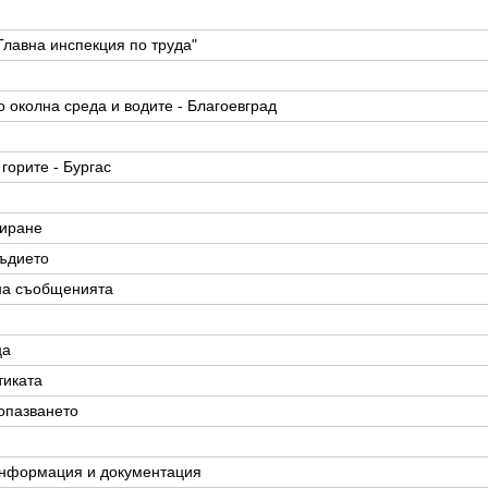
Главна инспекция по труда"
 околна среда и водите - Благоевград
горите - Бургас
лиране
ъдието
на съобщенията
ца
тиката
опазването
информация и документация