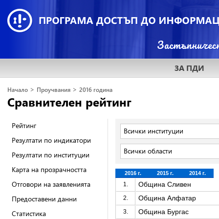
ЗА ПДИ
>
>
Начало
Проучвания
2016 година
Сравнителен рейтинг
Рейтинг
Всички институции
Резултати по индикатори
Всички области
Резултати по институции
Карта на прозрачността
2016 г.
2015 г.
2014 г.
Отговори на заявленията
Община Сливен
1.
Предоставени данни
Община Алфатар
2.
Община Бургас
3.
Статистика