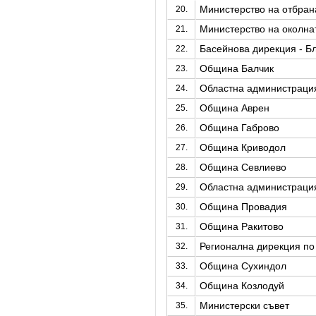
Министерство на отбран
20.
Министерство на околна
21.
Басейнова дирекция - Б
22.
Община Балчик
23.
Областна администрация
24.
Община Аврен
25.
Община Габрово
26.
Община Криводол
27.
Община Севлиево
28.
Областна администрация
29.
Община Провадия
30.
Община Ракитово
31.
Регионална дирекция по 
32.
Община Сухиндол
33.
Община Козлодуй
34.
Министерски съвет
35.