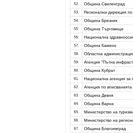
Община Свиленград
52.
Регионална дирекция по
53.
Община Брезник
54.
Община Търговище
55.
Национална здравноосиг
56.
Община Камено
57.
Областна администрация
58.
Агенция "Пътна инфраст
59.
Община Кубрат
60.
Национална агенция за 
61.
Агенция по вписванията
62.
Община Девня
63.
Община Варна
64.
Министерство на туризм
65.
Министерство на регион
66.
Община Благоевград
67.