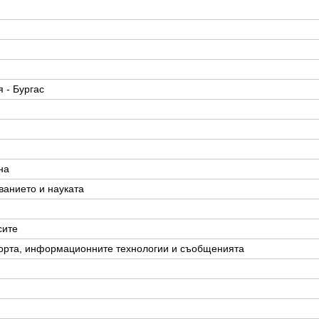
 - Бургас
на
ванието и науката
сите
орта, информационните технологии и съобщенията