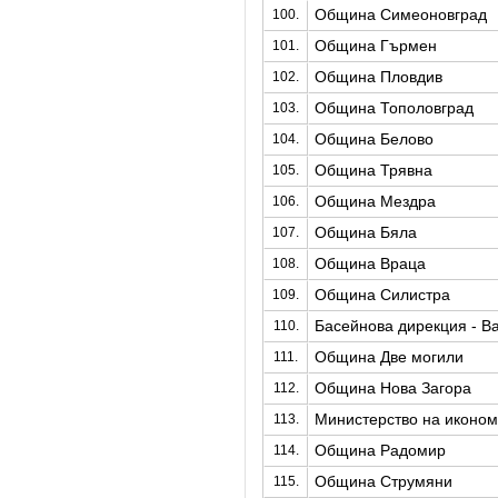
Община Симеоновград
100.
Община Гърмен
101.
Община Пловдив
102.
Община Тополовград
103.
Община Белово
104.
Община Трявна
105.
Община Мездра
106.
Община Бяла
107.
Община Враца
108.
Община Силистра
109.
Басейнова дирекция - В
110.
Община Две могили
111.
Община Нова Загора
112.
Министерство на иконом
113.
Община Радомир
114.
Община Струмяни
115.