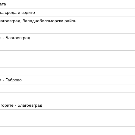
ата
та среда и водите
лагоевград, Западнобеломорски район
 - Благоевград
 - Габрово
горите - Благоевград