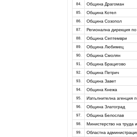
Община Драгоман
84.
Община Котел
85.
Община Созопол
86.
Регионална дирекция по
87.
Община Септември
88.
Община Любимец
89.
Община Смолян
90.
Община Брацигово
91.
Община Петрич
92.
Община Завет
93.
Община Кнежа
94.
Изпълнителна агенция п
95.
Община Златоград
96.
Община Белослав
97.
Министерство на труда 
98.
Областна администрация
99.