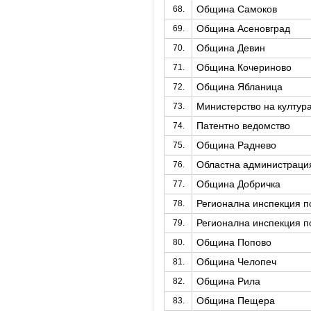
Община Самоков
68.
Община Асеновград
69.
Община Девин
70.
Община Кочериново
71.
Община Ябланица
72.
Министерство на култур
73.
Патентно ведомство
74.
Община Раднево
75.
Областна администрация
76.
Община Добричка
77.
Регионална инспекция по
78.
Регионална инспекция по
79.
Община Попово
80.
Община Челопеч
81.
Община Рила
82.
Община Пещера
83.