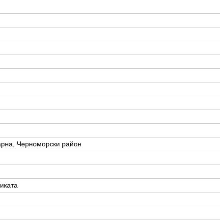
арна, Черноморски район
иката