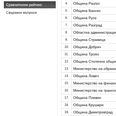
Община Разлог
4.
Сравнителен рейтинг
Община Банско
5.
Свързани въпроси
Община Русе
6.
Община Разград
7.
Областна администрация
8.
Община Стражица
9.
Община Добрич
10.
Община Троян
11.
Община Столична общи
12.
Министерство на образо
13.
Община Ловеч
14.
Министерство на финан
15.
Министерство на трансп
16.
Община Плевен
17.
Община Крушари
18.
Община Димитровград
19.