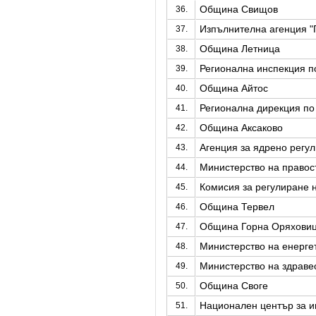
Община Свищов
36.
Изпълнителна агенция "
37.
Община Летница
38.
Регионална инспекция по
39.
Община Айтос
40.
Регионална дирекция по 
41.
Община Аксаково
42.
Агенция за ядрено регу
43.
Министерство на правос
44.
Комисия за регулиране 
45.
Община Тервел
46.
Община Горна Оряхови
47.
Министерство на енерге
48.
Министерство на здраве
49.
Община Своге
50.
Национален център за 
51.