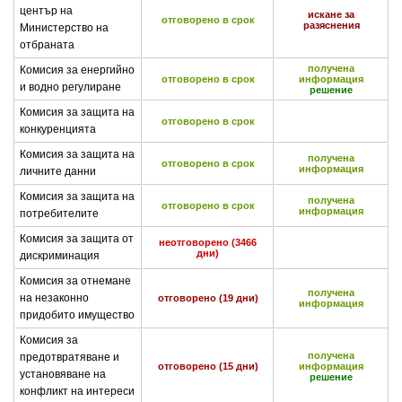
център на
искане за
отговорено в срок
разяснения
Министерство на
отбраната
получена
Комисия за енергийно
отговорено в срок
информация
и водно регулиране
решение
Комисия за защита на
отговорено в срок
конкуренцията
Комисия за защита на
получена
отговорено в срок
информация
личните данни
Комисия за защита на
получена
отговорено в срок
информация
потребителите
Комисия за защита от
неотговорено (3466
дни)
дискриминация
Комисия за отнемане
получена
на незаконно
отговорено (19 дни)
информация
придобито имущество
Комисия за
получена
предотвратяване и
отговорено (15 дни)
информация
установяване на
решение
конфликт на интереси