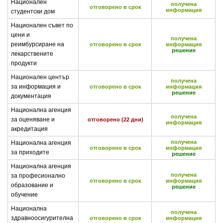
Национален
получена
отговорено в срок
информация
студентски дом
Национален съвет по
цени и
получена
реимбурсиране на
отговорено в срок
информация
решение
лекарствените
продукти
Национален център
получена
за информация и
отговорено в срок
информация
решение
документация
Национална агенция
получена
за оценяване и
отговорено (22 дни)
информация
акредитация
получена
Национална агенция
отговорено в срок
информация
за приходите
решение
Национална агенция
получена
за професионално
отговорено в срок
информация
образование и
решение
обучение
Национална
получена
здравноосигурителна
отговорено в срок
информация