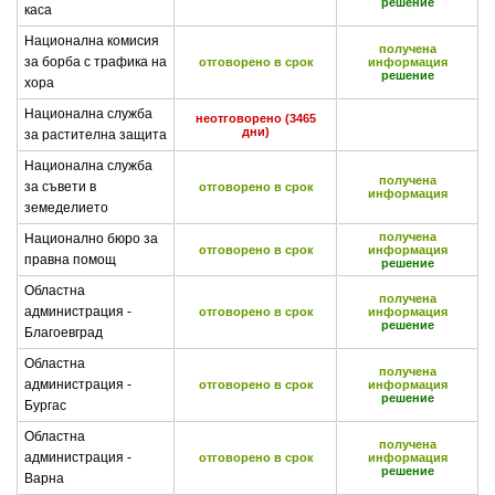
решение
каса
Национална комисия
получена
за борба с трафика на
отговорено в срок
информация
решение
хора
Национална служба
неотговорено (3465
дни)
за растителна защита
Национална служба
получена
за съвети в
отговорено в срок
информация
земеделието
получена
Национално бюро за
отговорено в срок
информация
правна помощ
решение
Областна
получена
администрация -
отговорено в срок
информация
решение
Благоевград
Областна
получена
администрация -
отговорено в срок
информация
решение
Бургас
Областна
получена
администрация -
отговорено в срок
информация
решение
Варна