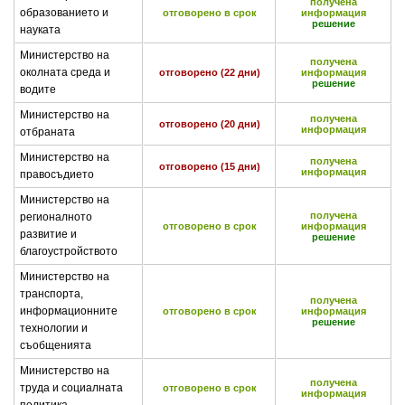
получена
образованието и
отговорено в срок
информация
решение
науката
Министерство на
получена
околната среда и
отговорено (22 дни)
информация
решение
водите
Министерство на
получена
отговорено (20 дни)
информация
отбраната
Министерство на
получена
отговорено (15 дни)
информация
правосъдието
Министерство на
получена
регионалното
отговорено в срок
информация
развитие и
решение
благоустройството
Министерство на
транспорта,
получена
информационните
отговорено в срок
информация
решение
технологии и
съобщенията
Министерство на
получена
труда и социалната
отговорено в срок
информация