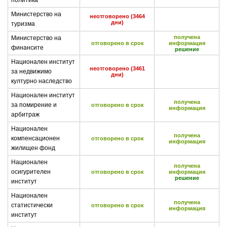
политика
Министерство на
неотговорено (3464
дни)
туризма
получена
Министерство на
отговорено в срок
информация
финансите
решение
Национален институт
неотговорено (3461
за недвижимо
дни)
културно наследство
Национален институт
получена
за помирение и
отговорено в срок
информация
арбитраж
Национален
получена
компенсационен
отговорено в срок
информация
жилищен фонд
Национален
получена
осигурителен
отговорено в срок
информация
решение
институт
Национален
получена
статистически
отговорено в срок
информация
институт