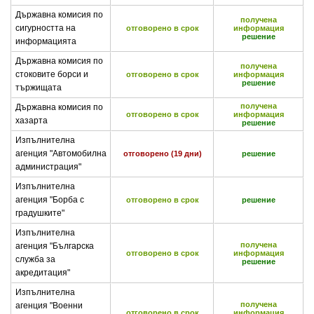
Държавна комисия по
получена
сигурността на
отговорено в срок
информация
решение
информацията
Държавна комисия по
получена
стоковите борси и
отговорено в срок
информация
решение
тържищата
получена
Държавна комисия по
отговорено в срок
информация
хазарта
решение
Изпълнителна
агенция "Автомобилна
отговорено (19 дни)
решение
администрация"
Изпълнителна
агенция "Борба с
отговорено в срок
решение
градушките"
Изпълнителна
получена
агенция "Българска
отговорено в срок
информация
служба за
решение
акредитация"
Изпълнителна
получена
агенция "Военни
отговорено в срок
информация