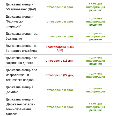
получена
Държавна агенция
отговорено в срок
информация
"Разузнаване" (ДАР)
решение
Държавна агенция
получена
"Технически
отговорено в срок
информация
решение
операции"
получена
Държавна агенция за
отговорено в срок
информация
бежанците
решение
Държавна агенция за
неотговорено (3466
дни)
българите в чужбина
получена
Държавна агенция за
отговорено (15 дни)
информация
закрила на детето
решение
Държавна агенция за
получена
метрологичен и
отговорено (22 дни)
информация
технически надзор
Държавна агенция
получена
отговорено в срок
информация
„Архиви“
Държавна агенция
получена
„Държавен резерв и
отговорено в срок
информация
военновременни
решение
запаси“