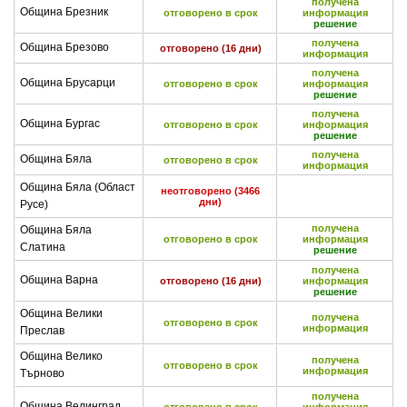
получена
Община Брезник
отговорено в срок
информация
решение
получена
Община Брезово
отговорено (16 дни)
информация
получена
Община Брусарци
отговорено в срок
информация
решение
получена
Община Бургас
отговорено в срок
информация
решение
получена
Община Бяла
отговорено в срок
информация
Община Бяла (Област
неотговорено (3466
дни)
Русе)
получена
Община Бяла
отговорено в срок
информация
Слатина
решение
получена
Община Варна
отговорено (16 дни)
информация
решение
Община Велики
получена
отговорено в срок
информация
Преслав
Община Велико
получена
отговорено в срок
информация
Търново
получена
Община Велинград