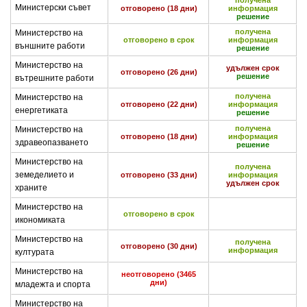
получена
Министерски съвет
отговорено (18 дни)
информация
решение
получена
Министерство на
отговорено в срок
информация
външните работи
решение
Министерство на
удължен срок
отговорено (26 дни)
решение
вътрешните работи
получена
Министерство на
отговорено (22 дни)
информация
енергетиката
решение
получена
Министерство на
отговорено (18 дни)
информация
здравеопазването
решение
Министерство на
получена
земеделието и
отговорено (33 дни)
информация
удължен срок
храните
Министерство на
отговорено в срок
икономиката
Министерство на
получена
отговорено (30 дни)
информация
културата
Министерство на
неотговорено (3465
дни)
младежта и спорта
Министерство на