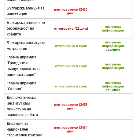
Българска агенция за
неотговорено (3460
дни)
инвестиции
Българска агенция по
получена
безопасност на
отговорено (21 дни)
информация
храните
получена
Български институт по
отговорено в срок
информация
метрология
решение
Главна дирекция
"Гражданска
получена
отговорено в срок
информация
въздухоплавателна
администрация"
получена
Главна дирекция
отговорено в срок
информация
"Охрана"
решение
Дипломатически
институт към
неотговорено (3458
дни)
министъра на
външните работи
Дирекция за
неотговорено (3464
национален
дни)
строителен контрол