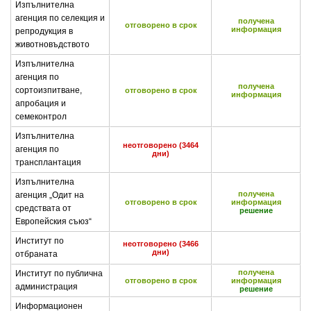
Изпълнителна
агенция по селекция и
получена
отговорено в срок
информация
репродукция в
животновъдството
Изпълнителна
агенция по
получена
сортоизпитване,
отговорено в срок
информация
апробация и
семеконтрол
Изпълнителна
неотговорено (3464
агенция по
дни)
трансплантация
Изпълнителна
получена
агенция „Одит на
отговорено в срок
информация
средствата от
решение
Европейския съюз“
Институт по
неотговорено (3466
дни)
отбраната
получена
Институт по публична
отговорено в срок
информация
администрация
решение
Информационен