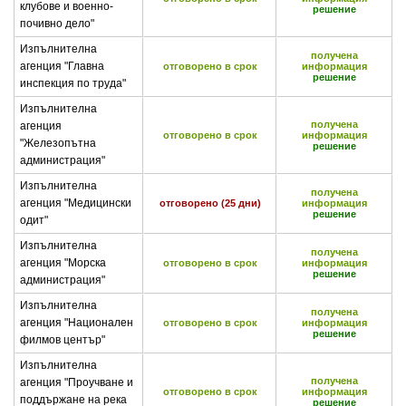
клубове и военно-
решение
почивно дело"
Изпълнителна
получена
агенция "Главна
отговорено в срок
информация
решение
инспекция по труда"
Изпълнителна
получена
агенция
отговорено в срок
информация
"Железопътна
решение
администрация"
Изпълнителна
получена
агенция "Медицински
отговорено (25 дни)
информация
решение
одит"
Изпълнителна
получена
агенция "Морска
отговорено в срок
информация
решение
администрация"
Изпълнителна
получена
агенция "Национален
отговорено в срок
информация
решение
филмов център"
Изпълнителна
получена
агенция "Проучване и
отговорено в срок
информация
поддържане на река
решение