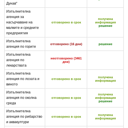
Дунав"
Изпълнителна
агенция за
получена
насърчаване на
отговорено в срок
информация
решение
малките и средните
предприятия
Изпълнителна
отговорено (16 дни)
решение
агенция по горите
Изпълнителна
неотговорено (3461
агенция по
дни)
лекарствата
Изпълнителна
получена
агенция по лозата и
отговорено в срок
информация
виното
Изпълнителна
получена
агенция по околна
отговорено в срок
информация
решение
среда
Изпълнителна
получена
агенция по рибарство
отговорено в срок
информация
и аквакултури