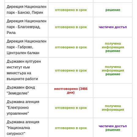
Дирекция Национален
отговорено в срок
решение
парк - Банско, Пирин
Дирекция Национален
парк - Благоевград,
отговорено в срок
частичен достъп
Рила
Дирекция Национален
получена
парк - Габрово,
отговорено в срок
информация
решение
Централен балкан
Държавен културен
получена
институт към
отговорено в срок
информация
министъра на
решение
външните работи
Държавен фонд
неотговорено (3466
дни)
"Земеделие"
Държавна агенция
получена
"Електронно
отговорено в срок
информация
управление"
Държавна агенция
частичен достъп
"Национална
отговорено в срок
решение
сигурност"