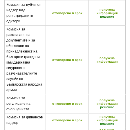
Комисия за публичен
получена
надзор над
отговорено в срок
информация
регистрираните
решение
одитори
Комисия за
разкриване на
документите и за
обявяване на
принадлежност на
български граждани
получена
отговорено в срок
информация
към Държавна
сигурност и
разузнавателните
служби на
Българската народна
армия
Комисия за
получена
регулиране на
отговорено в срок
информация
решение
съобщенията
получена
Комисия за финансов
отговорено в срок
информация
надзор
решение