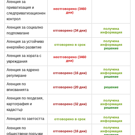
Агенция за
приватизация и
неотговорено (3460
дни)
следприватизационен
контрол
Агенция за социално
получена
отговорено (34 дни)
информация
подпомагане
получена
Агенция за устойчиво
отговорено в срок
информация
енергийно развитие
решение
Агенция за хората с
неотговорено (3460
дни)
увреждания
получена
Агенция за ядрено
отговорено (16 дни)
информация
регулиране
решение
Агенция по
отговорено (20 дни)
решение
вписванията
Агенция по геодезия,
получена
картография и
отговорено (32 дни)
информация
решение
кадастър
получена
Агенция по заетостта
отговорено в срок
информация
получена
Агенция по
отговорено (16 дни)
информация
обществени поръчки
решение