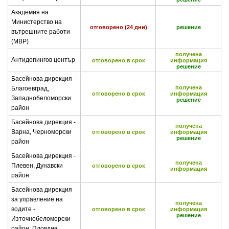
Академия на
Министерство на
отговорено (24 дни)
решение
вътрешните работи
(МВР)
получена
Антидопингов център
отговорено в срок
информация
решение
Басейнова дирекция -
получена
Благоевград,
отговорено в срок
информация
Западнобеломорски
решение
район
Басейнова дирекция -
получена
Варна, Черноморски
отговорено в срок
информация
решение
район
Басейнова дирекция -
получена
Плевен, Дунавски
отговорено в срок
информация
район
Басейнова дирекция
за управление на
получена
водите -
отговорено в срок
информация
решение
Източнобеломорски
район, Пловдив