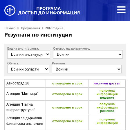
>
>
Начало
Проучвания
2017 година
Резултати по институции
Вид на институцията:
Отговор на заявлението:
Област:
Резултат:
Авиоотряд 28
отговорено в срок
частичен достъп
получена
Агенция "Митници"
отговорено в срок
информация
решение
получена
Агенция "Пътна
отговорено в срок
информация
инфраструктура"
решение
Агенция за държавна
получена
отговорено в срок
информация
финансова инспекция