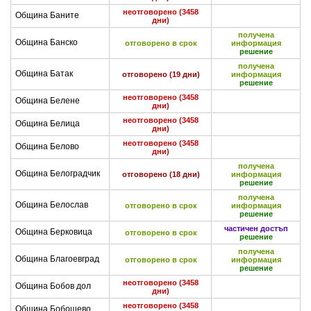
неотговорено (3458
Община Баните
дни)
получена
Община Банско
отговорено в срок
информация
решение
получена
Община Батак
отговорено (19 дни)
информация
решение
неотговорено (3458
Община Белене
дни)
неотговорено (3458
Община Белица
дни)
неотговорено (3458
Община Белово
дни)
получена
Община Белоградчик
отговорено (18 дни)
информация
решение
получена
Община Белослав
отговорено в срок
информация
решение
частичен достъп
Община Берковица
отговорено в срок
решение
получена
Община Благоевград
отговорено в срок
информация
решение
неотговорено (3458
Община Бобов дол
дни)
неотговорено (3458
Община Бобошево