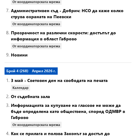
От координаторската мрежа
7.
Административен съд - Добрич: НСО да каже колко
струва охраната на Пеевски
От координаторската мрежа
8.
Прозрачност на различни скорости: достъпът до
информация в област Габрово
От координаторската мрежа
9.
Новини
Брой 4 (268)
Април 2026 г.
1.
3 май - Световен ден на свободата на печата
Календар
2.
От съдебната зала
3.
Информацията за купуване на гласове не може да
бъде определена като обществена, според ОДМВР в
Габрово
От координаторската мрежа
4.
Как се прилага и ползва Законът за достъп до