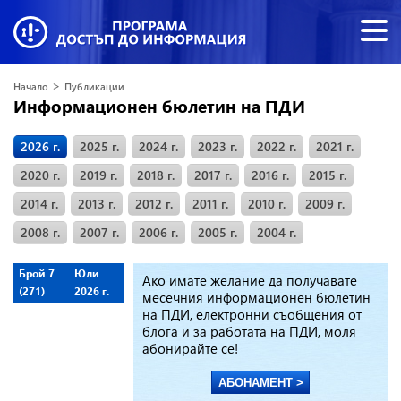
>
Начало
Публикации
Информационен бюлетин на ПДИ
2026 г.
2025 г.
2024 г.
2023 г.
2022 г.
2021 г.
2020 г.
2019 г.
2018 г.
2017 г.
2016 г.
2015 г.
2014 г.
2013 г.
2012 г.
2011 г.
2010 г.
2009 г.
2008 г.
2007 г.
2006 г.
2005 г.
2004 г.
Брой 7
Юли
Ако имате желание да получавате
(271)
2026 г.
месечния информационен бюлетин
на ПДИ, електронни съобщения от
блога и за работата на ПДИ, моля
абонирайте се!
АБОНАМЕНТ >