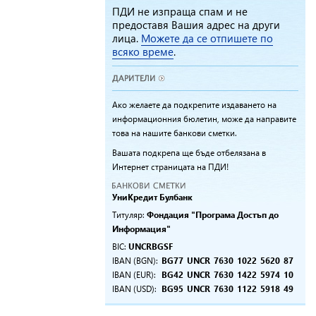
ПДИ не изпраща спам и не
предоставя Вашия адрес на други
лица.
Можете да се отпишете по
всяко време
.
Ако желаете да подкрепите издаването на
информационния бюлетин, може да направите
това на нашите банкови сметки.
Вашата подкрепа ще бъде отбелязана в
Интернет страницата на ПДИ!
УниKредит Булбанк
Титуляр:
Фондация "Програма Достъп до
Информация"
BIC:
UNCRBGSF
IBAN (BGN):
BG77
UNCR
7630
1022
5620
87
IBAN (EUR):
BG42
UNCR
7630
1422
5974
10
IBAN (USD):
BG95
UNCR
7630
1122
5918
49