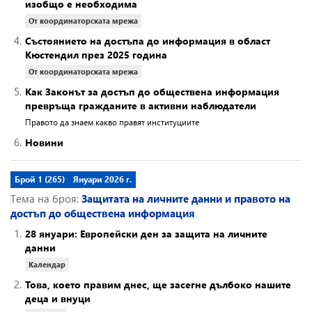
изобщо е необходима
От координаторската мрежа
4.
Състоянието на достъпа до информация в област
Кюстендил през 2025 година
От координаторската мрежа
5.
Как Законът за достъп до обществена информация
превръща гражданите в активни наблюдатели
Правото да знаем какво правят институциите
6.
Новини
Брой 1 (265)
Януари 2026 г.
Тема на броя:
Защитата на личните данни и правото на
достъп до обществена информация
1.
28 януари: Европейски ден за защита на личните
данни
Календар
2.
Това, което правим днес, ще засегне дълбоко нашите
деца и внуци