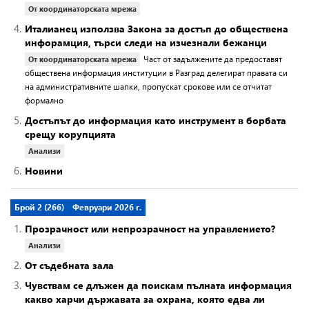
От координаторската мрежа
4.
Италианец използва Закона за достъп до обществена
инфорамция, търси следи на изчезнали бежанци
Част от задължените да предоставят
От координаторската мрежа
обществена информация институции в Разград делегират правата си
на административните шапки, пропускат срокове или се отчитат
формално
5.
Достъпът до информация като инструмент в борбата
срещу корупцията
Анализи
6.
Новини
Брой 2 (266)
Февруари 2026 г.
1.
Прозрачност или непрозрачност на управлението?
Анализи
2.
От съдебната зала
3.
Чувствам се длъжен да поискам пълната информация
какво харчи държавата за охрана, която едва ли