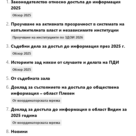
1.
Законодателство относно достъпа до информация
2025
Обзор 2025
2.
Проучване на активната прозрачност в системата на
изпълнителната власт и независимите институции
Проучване на институциите по ЗДОИ 2026
3.
Съдебни дела за достъп до информация през 2025 г.
Обзор 2025
4.
Историите зад някои от случаите и делата на ПДИ
Обзор 2025
5.
От съдебната зала
6.
Доклад за състоянието на достъпа до обществена
информация – област Плевен
От координаторската мрежа
7.
Доклад за достъпа до информация в област Видин за
2025 година
От координаторската мрежа
8.
Новини