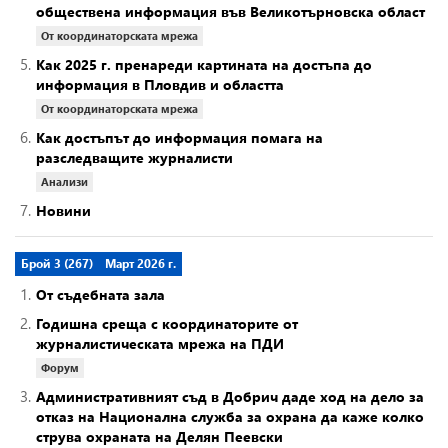
обществена информация във Великотърновска област
От координаторската мрежа
5.
Как 2025 г. пренареди картината на достъпа до
информация в Пловдив и областта
От координаторската мрежа
6.
Как достъпът до информация помага на
разследващите журналисти
Анализи
7.
Новини
Брой 3 (267)
Март 2026 г.
1.
От съдебната зала
2.
Годишна среща с координаторите от
журналистическата мрежа на ПДИ
Форум
3.
Административният съд в Добрич даде ход на дело за
отказ на Национална служба за охрана да каже колко
струва охраната на Делян Пеевски