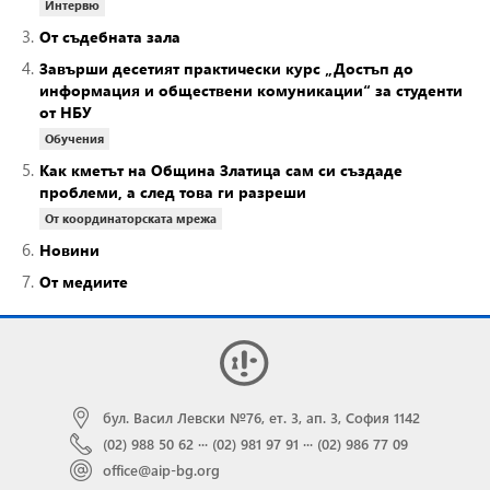
Интервю
3.
От съдебната зала
4.
Завърши десетият практически курс „Достъп до
информация и обществени комуникации“ за студенти
от НБУ
Обучения
5.
Как кметът на Община Златица сам си създаде
проблеми, а след това ги разреши
От координаторската мрежа
6.
Новини
7.
От медиите
бул. Васил Левски №76, ет. 3, ап. 3, София 1142
(02) 988 50 62
···
(02) 981 97 91
···
(02) 986 77 09
office@aip-bg.org