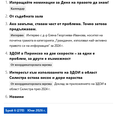
1.
Изпращайте номинации за Деня на правото да знам!
Календар
2.
От съдебната зала
3.
Ако замълча, ставам част от проблема. Точно затова
продължавам.
Интервю с д-р Елена Георгиева-Иванова, носител на
Интервю
почетна грамота в категорията „Гражданин, използвал най-активно
правото си на информация“ за 2024 г.
4.
ЗДОИ в Пиринско на две скорости – за едни е
проблем, за други е възможност
От координаторската мрежа
5.
Интересът към използването на ЗДОИ в област
Силистра остава висок и дори нараства
Доклад за приложението на ЗДОИ в
От координаторската мрежа
област Силистра през 2024 г.
6.
Новини
Брой 6 (270)
Юни 2026 г.