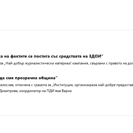
 на фактите се постига със средствата на ЗДОИ“
 за „Най-добър журналистически материал/ кампания, свързани с правото на до
 да сме прозрачна община“
елослав, отличена с грамота за „Институция, организирала най-добре предост
 Димитрова, координатор на ПДИ във Варна