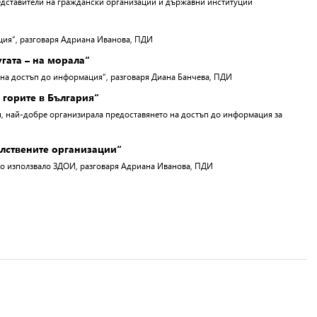
едставители на граждански организации и държавни институции
ация“, разговаря Адриана Иванова, ПДИ
угата – на морала“
 на достъп до информация“, разговаря Диана Банчева, ПДИ
 горите в България“
ия, най-добре организирала предоставянето на достъп до информация за
елствените организации“
вно използвало ЗДОИ, разговаря Адриана Иванова, ПДИ