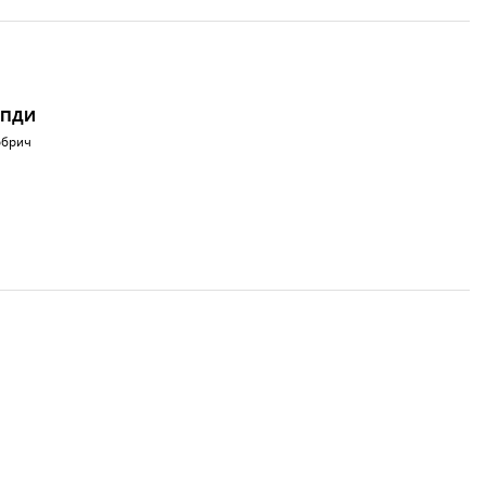
а ПДИ
обрич