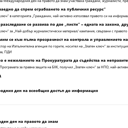
за Международния ден на правото да знам участваха граждани, журналисти, пр
заедно да спрем ограбването на публичния ресурс“
 ключ“ в категорията „Гражданин, най-активно използвал правото си на информ
 разследване се развива по две „писти“ – едната на закона, др
 ключ“ за „Най-добър журналистически материал/ кампания, свързани с правото
мим се към пълна прозрачност на контрола и управлението на
тор на Изпълнителна агенция по горите, носител на „Златен ключ“ за институц
ва, ПДИ
о е нежеланието на Прокуратурата да съдейства на неправит
 Програмата за правна защита на БХК, получил „Златен ключ“ за НПО, най-акти
д
родния ден на всеобщия достъп до информация
ден ден на правото да знам