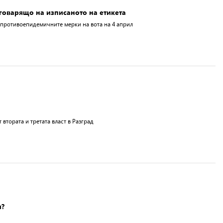
говарящо на изписаното на етикета
а противоепидемичните мерки на вота на 4 април
втората и третата власт в Разград
и?