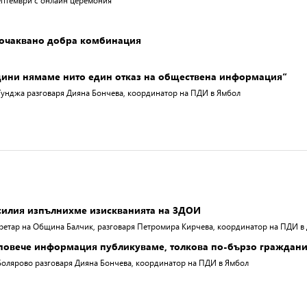
ептември с онлайн церемония
очаквано добра комбинация
години нямаме нито един отказ на обществена информация“
Тунджа разговаря Дияна Бончева, координатор на ПДИ в Ямбол
силия изпълнихме изискванията на ЗДОИ
екретар на Община Балчик, разговаря Петромира Кирчева, координатор на ПДИ в
 повече информация публикуваме, толкова по-бързо граждани
Болярово разговаря Дияна Бончева, координатор на ПДИ в Ямбол