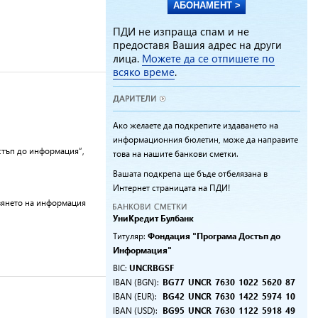
АБОНАМЕНТ >
ПДИ не изпраща спам и не
предоставя Вашия адрес на други
лица.
Можете да се отпишете по
всяко време
.
Ако желаете да подкрепите издаването на
информационния бюлетин, може да направите
стъп до информация“,
това на нашите банкови сметки.
Вашата подкрепа ще бъде отбелязана в
Интернет страницата на ПДИ!
авянето на информация
УниKредит Булбанк
Титуляр:
Фондация "Програма Достъп до
Информация"
BIC:
UNCRBGSF
IBAN (BGN):
BG77
UNCR
7630
1022
5620
87
IBAN (EUR):
BG42
UNCR
7630
1422
5974
10
IBAN (USD):
BG95
UNCR
7630
1122
5918
49