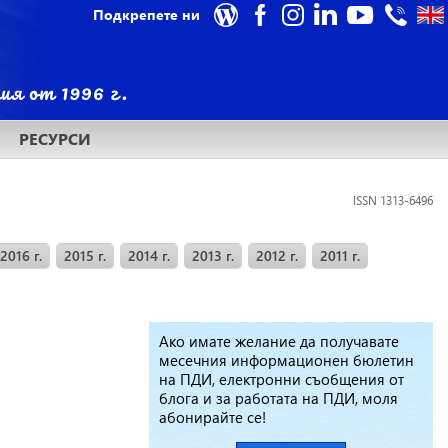
Подкрепете ни
РЕСУРСИ
ISSN 1313-6496
2016 г.
2015 г.
2014 г.
2013 г.
2012 г.
2011 г.
Ако имате желание да получавате
месечния информационен бюлетин
на ПДИ, електронни съобщения от
блога и за работата на ПДИ, моля
абонирайте се!