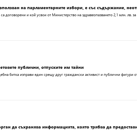
използван на парламентарните избори, е със съдържание, неот
 са договорени и кой усвои от Министерство на здравеопазването 2,1 млн. лв. з
етовете публични, отпуските им тайни
ебна битка изправи един срещу друг граждански активист и публични фигури от 
рган да съхранява информацията, която трябва да предостав