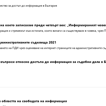
чество за достъп до информация в България
 на което записахме преди четвърт век: „Информираният чове
рация и стремежът към истината, които винаги са съществували в човека, чрез 
дминистративните съдилища 2021
ването на ПДИ чрез оценяване на интернет страниците на административните с
и въпроси относно достъпа до информация за съдебни дела в 
 областта на свободата на информация