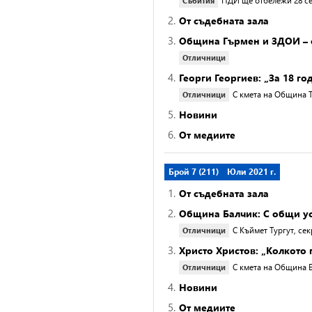
ПДИ ще отбележи 28 с
Събития
2.
От съдебната зала
3.
Община Гърмен и ЗДОИ – 
Отличници
4.
Георги Георгиев: „За 18 
С кмета на Община 
Отличници
5.
Новини
6.
От медиите
Брой 7 (211)
Юли 2021 г.
1.
От съдебната зала
2.
Община Балчик: С общи у
С Къймет Тургут, с
Отличници
3.
Христо Христов: „Колкото
С кмета на Община 
Отличници
4.
Новини
5.
От медиите