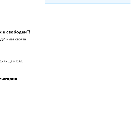
к е свободен“!
ПДИ имат своята
ъдилища и ВАС
България