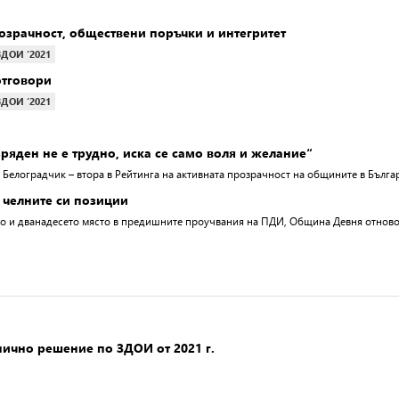
зрачност, обществени поръчки и интегритет
ЗДОИ ‘2021
отговори
ЗДОИ ‘2021
ряден не е трудно, иска се само воля и желание“
 Белоградчик – втора в Рейтинга на активната прозрачност на общините в Бълг
челните си позиции
то и дванадесето място в предишните проучвания на ПДИ, Община Девня отново 
нично решение по ЗДОИ от 2021 г.