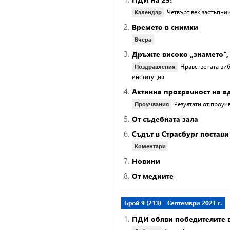
Четвърт век застъпни
Календар
2.
Времето в снимки
Вчера
3.
Дръжте високо „знамето“,
Нравствената виб
Поздравления
институция
4.
Активна прозрачност на а
Резултати от проуч
Проучвания
5.
От съдебната зала
6.
Съдът в Страсбург постав
Коментари
7.
Новини
8.
От медиите
Брой 9 (213)
Септември 2021 г.
1.
ПДИ обяви победителите в