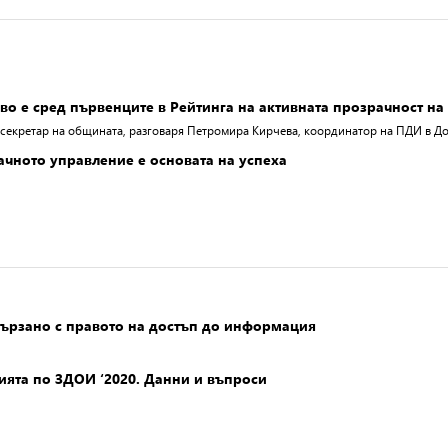
о e сред първенците в Рейтинга на активната прозрачност н
, секретар на общината, разговаря Петромира Кирчева, координатор на ПДИ в Д
чното управление е основата на успеха
свързано с правото на достъп до информация
ията по ЗДОИ ‘2020. Данни и въпроси