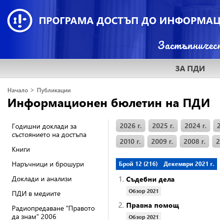
ЗА ПДИ
>
Начало
Публикации
Информационен бюлетин на ПДИ
2026 г.
2025 г.
2024 г.
Годишни доклади за
състоянието на достъпа
2010 г.
2009 г.
2008 г.
2
Книги
Наръчници и брошури
Брой 12 (216)
Декември 2021 г.
Доклади и анализи
1.
Съдебни дела
Обзор 2021
ПДИ в медиите
2.
Правна помощ
Радиопредаване "Правото
да знам" 2006
Обзор 2021