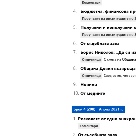
Коментари
4.
Бюджетна, финансова про
Проучване на институциите по 
5.
Получени и неполучени 
Проучване на институциите по 
6.
От съдебната зала
7.
Борис Николов: „Да си из
С кмета на Община
Отличници
8.
Община Девня възвръща 
След осмо, четвър
Отличници
9.
Новини
10.
От медиите
Брой 4 (208)
Април 2021 г.
1.
Рисковете от едно анахро
Коментари
2.
От съдебната зала