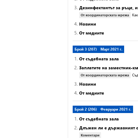
3.
Дезинфектантът за ръце, 
Как
От координаторската мрежа
4.
Новини
5.
От медиите
Брой 3 (207)
Март 2021 г.
1.
От съдебната зала
2.
Заплатите на заместник-км
Съд
От координаторската мрежа
3.
Новини
4.
От медиите
Брой 2 (206)
Февруари 2021 г.
1.
От съдебната зала
2.
Длъжен ли е държавният о
Коментари