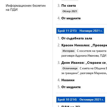
3.
Информационен бюлетин
По света
на ПДИ
Обзор 2021
4.
От медиите
Брой 11 (215)
Ноември 2021 г.
1.
От съдебната зала
2.
Красен Николов: „Проверка
С носителя на грамота
Интервю
разговаря Адриана Иванова, ПДИ
3.
Деян Иванов: „Стараем се
С кмета на Община Б
Отличници
за граждани“, разговаря Мариела
4.
Новини
5.
От медиите
Брой 10 (214)
Октомври 2021 г.
1.
ПДИ на 25!