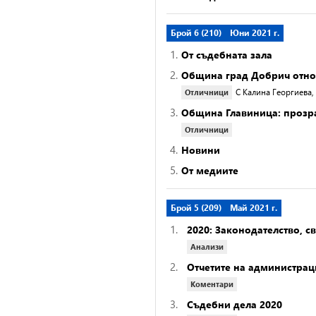
Брой 6 (210)
Юни 2021 г.
1.
От съдебната зала
2.
Община град Добрич отнов
С Калина Георгиева
Отличници
3.
Община Главиница: прозра
Отличници
4.
Новини
5.
От медиите
Брой 5 (209)
Май 2021 г.
1.
2020: Законодателство, 
Анализи
2.
Отчетите на администрац
Коментари
3.
Съдебни дела 2020