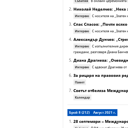
В онлайн церемонията 
Събития
2.
Николай Неделчев: „Нека 
С носителя на „Златен
Интервю
3.
Спас Спасов: „Почти всяко
С носителя на „Златен
Интервю
4.
Александър Дунчев: „Стре
С изпълнителния дирек
Интервю
граждани, разговаря Диана Банче
5.
Диана Драгиева: „Очевидн
С адвокат Драгиева от
Интервю
6.
За рицаря на правовия ре
Памет
7.
Светът отбеляза Междуна
Календар
Брой 8 (212)
Август 2021 г.
1.
28 септември – Междунаро