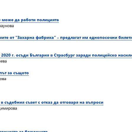
) може да работи полицията
чаунова
мите от "Захарна фабрика" - предлагат им еднопосочни билет
 2020 г. осъди България в Страсбург заради полицейско насил
мева
път за същото
ова
в съдебния съвет с отказ да отговаря на въпроси
адимирова
генцията за бежанците