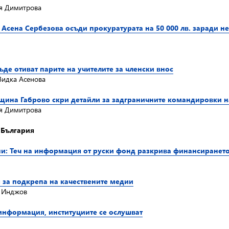
ия Димитрова
Асена Сербезова осъди прокуратурата на 50 000 лв. заради н
ъде отиват парите на учителите за членски внос
Видка Асенова
бщина Габрово скри детайли за задграничните командировки н
ия Димитрова
в България
пи: Теч на информация от руски фонд разкрива финансирането
 за подкрепа на качествените медии
о Инджов
зинформация, институциите се ослушват