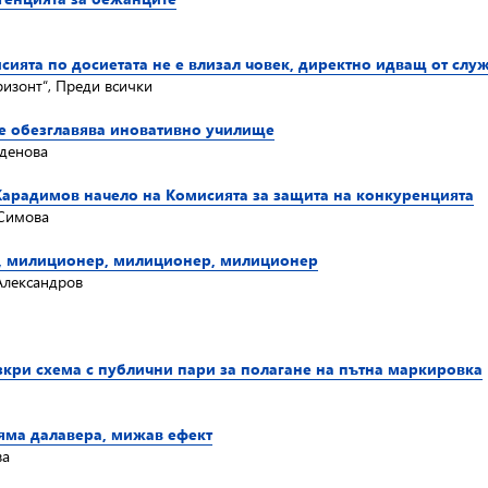
сията по досиетата не е влизал човек, директно идващ от слу
ризонт“, Преди всички
се обезглавява иновативно училище
аденова
Карадимов начело на Комисията за защита на конкуренцията
 Симова
а, милиционер, милиционер, милиционер
Александров
кри схема с публични пари за полагане на пътна маркировка
ляма далавера, мижав ефект
ва