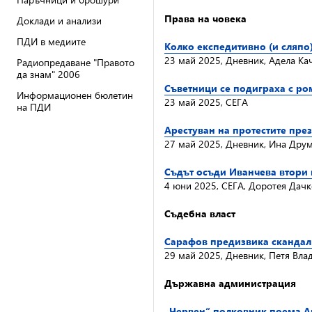
Права на човека
Доклади и анализи
ПДИ в медиите
Колко експедитивно (и сляпо
23 май 2025, Дневник, Адела Ка
Радиопредаване "Правото
да знам" 2006
Съветници се подиграха с ро
Информационен бюлетин
23 май 2025, СЕГА
на ПДИ
Арестуван на протестите през
27 май 2025, Дневник, Ина Дру
Съдът осъди Иванчева втори 
4 юни 2025, СЕГА, Доротея Дачк
Съдебна власт
Сарафов предизвика скандал 
29 май 2025, Дневник, Петя Вл
Държавна администрация
„Червен“ полковник поема А