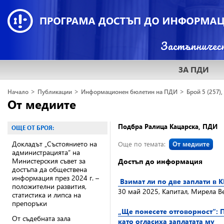
ЗА ПДИ
>
>
>
Начало
Публикации
Информационен бюлетин на ПДИ
Брой 5 (257),
От медиите
Подбра Ралица Кацарска, ПДИ
ОЩЕ ОТ БРОЯ:
Докладът „Състоянието на
Още по темата:
От медиите
администрацията“ на
Министерския съвет за
Достъп до информация
достъпа да обществена
информация през 2024 г. –
Взимат ли по две заплати в 
положителни развития,
30 май 2025, Капитал, Мирела В
статистика и липса на
препоръки
„Ще понесете отговорност“: 
От съдебната зала
като огласиха заплатата му