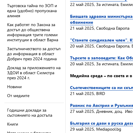
22 май 2025, За истината, Емил
Търговска тайна по ЗОП и
една (удобно) пропускана
алинея
Бившата здравна министърка 
обвинение
Как работят по Закона за
21 май 2025, Свободна Европа
достъп до обществена
информация трите големи
институции в област Варна
"Станете синдикален член". К
20 май 2025, Свободна Европа, 
Застъпничеството за достъп
до информация в област
Търсете в заповедите: Как О
Добрич през 2024 година
20 май 2025, За истината, Емил
Доклад за приложението на
ЗДОИ в област Силистра
Медийна среда – по света и 
през 2024 г.
Новини
Съотечествениците са ни скъ
21 май 2025, BIRD
От медиите
Равнис по Австрия и Румъния
Годишни доклади за
27 май 2025, Дневник, доц. Ив
състоянието на достъпа
България се дави в руска де
Книги
29 май 2025, Mediapool.bg
Наръчници и брошури