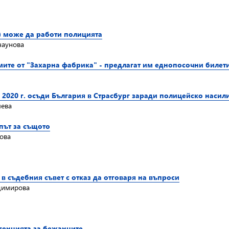
) може да работи полицията
чаунова
мите от "Захарна фабрика" - предлагат им еднопосочни билет
 2020 г. осъди България в Страсбург заради полицейско насил
мева
път за същото
ова
в съдебния съвет с отказ да отговаря на въпроси
адимирова
генцията за бежанците