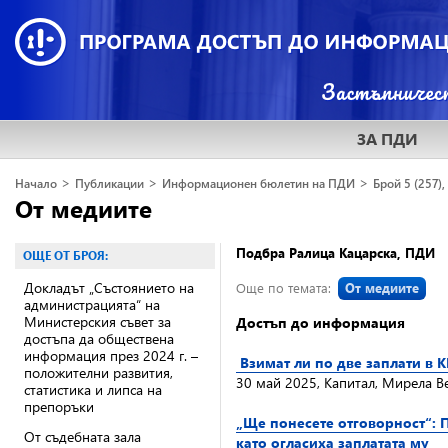
ЗА ПДИ
>
>
>
Начало
Публикации
Информационен бюлетин на ПДИ
Брой 5 (257),
От медиите
Подбра Ралица Кацарска, ПДИ
ОЩЕ ОТ БРОЯ:
Докладът „Състоянието на
Още по темата:
От медиите
администрацията“ на
Министерския съвет за
Достъп до информация
достъпа да обществена
информация през 2024 г. –
Взимат ли по две заплати в 
положителни развития,
30 май 2025, Капитал, Мирела В
статистика и липса на
препоръки
„Ще понесете отговорност“: 
От съдебната зала
като огласиха заплатата му