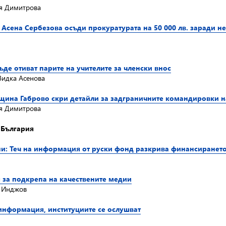
ия Димитрова
Асена Сербезова осъди прокуратурата на 50 000 лв. заради н
ъде отиват парите на учителите за членски внос
Видка Асенова
бщина Габрово скри детайли за задграничните командировки н
ия Димитрова
в България
пи: Теч на информация от руски фонд разкрива финансирането
 за подкрепа на качествените медии
о Инджов
зинформация, институциите се ослушват