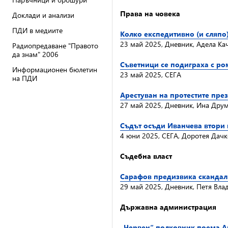
Права на човека
Доклади и анализи
ПДИ в медиите
Колко експедитивно (и сляпо
23 май 2025, Дневник, Адела Ка
Радиопредаване "Правото
да знам" 2006
Съветници се подиграха с ро
Информационен бюлетин
23 май 2025, СЕГА
на ПДИ
Арестуван на протестите през
27 май 2025, Дневник, Ина Дру
Съдът осъди Иванчева втори 
4 юни 2025, СЕГА, Доротея Дачк
Съдебна власт
Сарафов предизвика скандал 
29 май 2025, Дневник, Петя Вл
Държавна администрация
„Червен“ полковник поема А