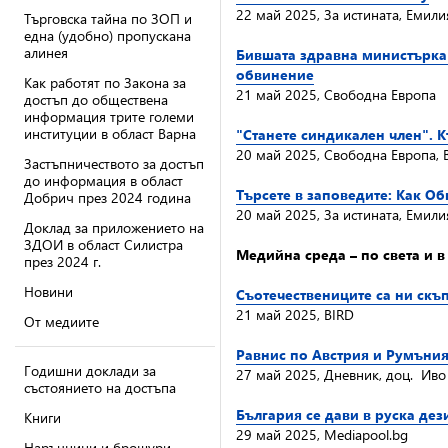
22 май 2025, За истината, Емил
Търговска тайна по ЗОП и
една (удобно) пропускана
алинея
Бившата здравна министърка 
обвинение
Как работят по Закона за
21 май 2025, Свободна Европа
достъп до обществена
информация трите големи
институции в област Варна
"Станете синдикален член". К
20 май 2025, Свободна Европа, 
Застъпничеството за достъп
до информация в област
Търсете в заповедите: Как О
Добрич през 2024 година
20 май 2025, За истината, Емил
Доклад за приложението на
ЗДОИ в област Силистра
Медийна среда – по света и 
през 2024 г.
Новини
Съотечествениците са ни скъ
21 май 2025, BIRD
От медиите
Равнис по Австрия и Румъния
Годишни доклади за
27 май 2025, Дневник, доц. Ив
състоянието на достъпа
България се дави в руска де
Книги
29 май 2025, Mediapool.bg
Наръчници и брошури