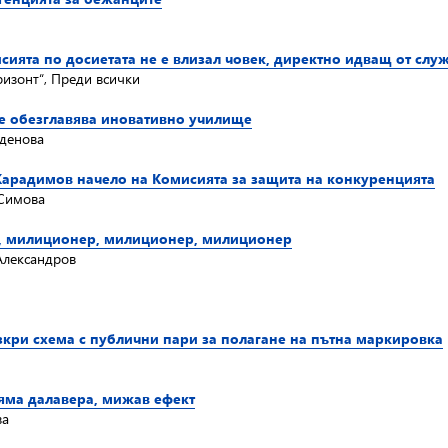
сията по досиетата не е влизал човек, директно идващ от слу
ризонт“, Преди всички
се обезглавява иновативно училище
аденова
Карадимов начело на Комисията за защита на конкуренцията
 Симова
а, милиционер, милиционер, милиционер
Александров
кри схема с публични пари за полагане на пътна маркировка
ляма далавера, мижав ефект
ва