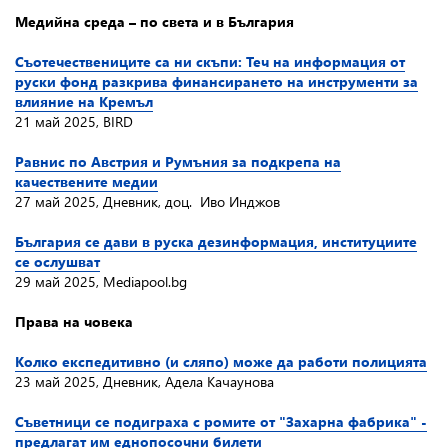
Медийна среда – по света и в България
Съотечествениците са ни скъпи: Теч на информация от
руски фонд разкрива финансирането на инструменти за
влияние на Кремъл
21 май 2025, BIRD
Равнис по Австрия и Румъния за подкрепа на
качествените медии
27 май 2025, Дневник, доц. Иво Инджов
България се дави в руска дезинформация, институциите
се ослушват
29 май 2025, Mediapool.bg
Права на човека
Колко експедитивно (и сляпо) може да работи полицията
23 май 2025, Дневник, Адела Качаунова
Съветници се подиграха с ромите от "Захарна фабрика" -
предлагат им еднопосочни билети