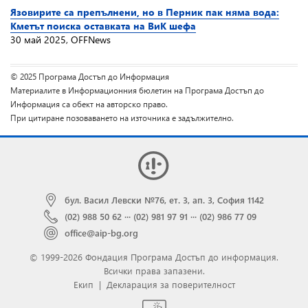
Язовирите са препълнени, но в Перник пак няма вода:
Кметът поиска оставката на ВиК шефа
30 май 2025, OFFNews
© 2025 Програма Достъп до Информация
Материалите в Информационния бюлетин на Програма Достъп до
Информация са обект на авторско право.
При цитиране позоваването на източника е задължително.
бул. Васил Левски №76, ет. 3, ап. 3, София 1142
(02) 988 50 62
···
(02) 981 97 91
···
(02) 986 77 09
office@aip-bg.org
© 1999-2026 Фондация Програма Достъп до информация.
Всички права запазени.
Екип
|
Декларация за поверителност