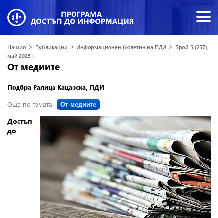
>
>
>
Начало
Публикации
Информационен бюлетин на ПДИ
Брой 5 (257),
май 2025 г.
От медиите
Подбра Ралица Кацарска, ПДИ
Още по темата:
От медиите
Достъп
до