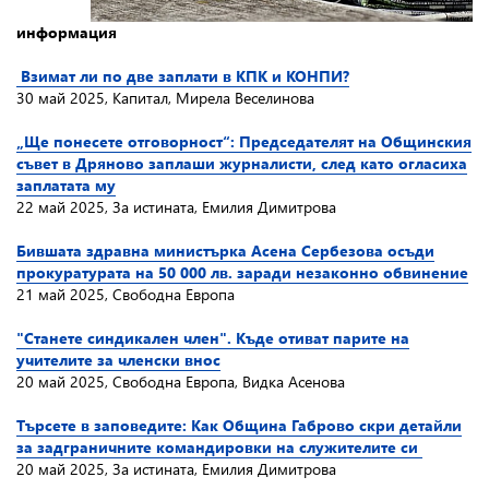
информация
Взимат ли по две заплати в КПК и КОНПИ?
30 май 2025, Капитал, Мирела Веселинова
„Ще понесете отговорност“: Председателят на Общинския
съвет в Дряново заплаши журналисти, след като огласиха
заплатата му
22 май 2025, За истината, Емилия Димитрова
Бившата здравна министърка Асена Сербезова осъди
прокуратурата на 50 000 лв. заради незаконно обвинение
21 май 2025, Свободна Европа
"Станете синдикален член". Къде отиват парите на
учителите за членски внос
20 май 2025, Свободна Европа, Видка Асенова
Търсете в заповедите: Как Община Габрово скри детайли
за задграничните командировки на служителите си
20 май 2025, За истината, Емилия Димитрова