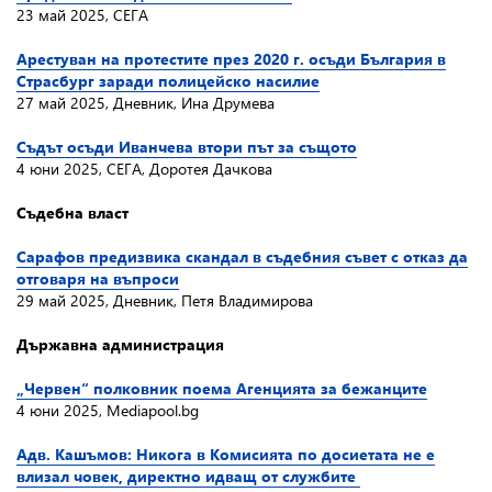
23 май 2025, СЕГА
Арестуван на протестите през 2020 г. осъди България в
Страсбург заради полицейско насилие
27 май 2025, Дневник, Ина Друмева
Съдът осъди Иванчева втори път за същото
4 юни 2025, СЕГА, Доротея Дачкова
Съдебна власт
Сарафов предизвика скандал в съдебния съвет с отказ да
отговаря на въпроси
29 май 2025, Дневник, Петя Владимирова
Държавна администрация
„Червен“ полковник поема Агенцията за бежанците
4 юни 2025, Mediapool.bg
Адв. Кашъмов: Никога в Комисията по досиетата не е
влизал човек, директно идващ от службите