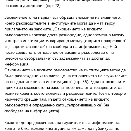
на своята дисертация (стр. 22).
Заключението на първа част обръща внимание на влиянието,
което ръководителите в институциите могат да имат върху
прилагането на законите. „Отношението на висшето
ръководство изглежда доста разнородно, едновременно между
и вътре в институциите, вариращо между „открито подкрепящо”
и „съпротивяващо се” (на свободата на информацията). Най-
често срещаното отношение от висшето ръководство е на
„неохотно съобразяване” със задълженията за достъп до
информация.
Отношението на висшето ръководство на институцията може да
бъде разглеждано като влияещо на отношението на служителите
на по-долните нива в институцията” (стр. 35). Една от основните
пречки за спазването на закона, посочена от отговарящите, са
техните колеги, което включва и ръководителите. Този отговор е
най-често срещан там, където отношението на висшето
ръководство е определено като „съпротивяващо се” (на
свободата на информацията).
Колкото до предложенията на служителите за информацията,
която те биха желали институцията им сама да публикува, по-