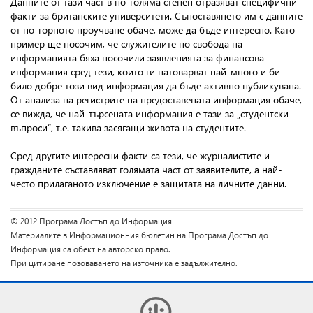
Данните от тази част в по-голяма степен отразяват специфични
факти за британските университети. Съпоставянето им с данните
от по-горното проучване обаче, може да бъде интересно. Като
пример ще посочим, че служителите по свобода на
информацията бяха посочили заявленията за финансова
информация сред тези, които ги натоварват най-много и би
било добре този вид информация да бъде активно публикувана.
От анализа на регистрите на предоставената информация обаче,
се вижда, че най-търсената информация е тази за „студентски
въпроси”, т.е. такива засягащи живота на студентите.
Сред другите интересни факти са тези, че журналистите и
гражданите съставляват голямата част от заявителите, а най-
често прилаганото изключение е защитата на личните данни.
© 2012 Програма Достъп до Информация
Материалите в Информационния бюлетин на Програма Достъп до
Информация са обект на авторско право.
При цитиране позоваването на източника е задължително.