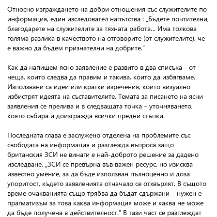
Относно изграждането на добри отношения със служителите по
информация, един изследовател напътства : „Бъдете почтителни,
благодарете на служителите за тяхната работа… Има толкова
голяма разлика в качеството на отговорите (от служителите), че
е важно да бъдем признателни на добрите.”
Как да напишем ясно заявление е развито в два списъка - от
неща, които следва да правим и такива, които да избягваме.
Използвани са идеи или кратки изречения, които визуално
избистрят идеята на съставителите. Темата за писането на ясни
заявления се прелива и в следващата точка – уточняването,
която събира и доизгражда всички предни стъпки.
Последната глава е заслужено отделена на проблемите със
свободата на информация и разглежда въпроса защо
британския ЗСИ не винаги е най-доброто решение за дадено
изследване. „ЗСИ се превърна във важен ресурс, но изисква
известно умение, за да бъде използван пълноценно и доза
упоритост, където заявленията отначало се отхвърлят. В същото
време очакванията също трябва да бъдат сдържани – нужен е
прагматизъм за това каква информация може и каква не може
да бъде получена в действителност.” В тази част се разглеждат