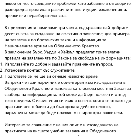
някои от често срещаните проблеми като забавяне в отговорите,
разнородна практика в различните институции, изключенията,
пречките и неразбирателствата.
В приложенията намираме три части, съдържащи най-добрите
десет съвета за създаване на ефективно заявление, два примера
на заявления по британския закон и информация за
Националните архиви на Обединеното Кралство.
В заключение Бърк, Уърди и Хейзъл предлагат трите златни
правила на заявленията по Закона за свобода на информацията:
Използвайте го добре и задавайте правилните въпроси.
Установете контакт със служителите.
Подгответе се, че ще ви отнеме известно време.
Въпреки че този наръчник е ориентиран към изследователи в
Обединеното Кралство и използва като основа местния Закон за
свобода на информацията, той може да бъде полезен и отвъд
тези предели. С изчистения си език и съвети, които се отнасят до
практики често близки до българската действителност,
наръчникът може да бъде ползван от широк кръг заявители.
Интересно за сравнение с нашия опит е и изследването на
практиката на висшите учебни заявления в Обединеното