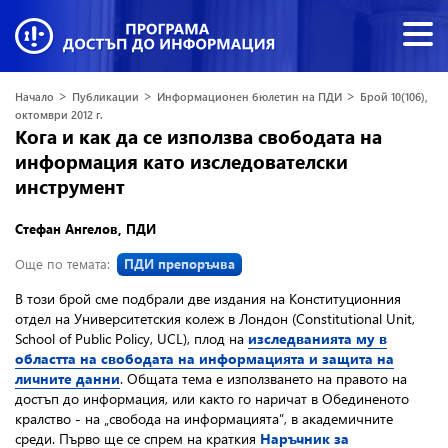
>
>
>
Начало
Публикации
Информационен бюлетин на ПДИ
Брой 10(106),
октомври 2012 г.
Кога и как да се използва свободата на
информация като изследователски
инструмент
Стефан Ангелов, ПДИ
Още по темата:
ПДИ препоръчва
В този брой сме подбрали две издания на Конституционния
отдел на Университетския колеж в Лондон (Constitutional Unit,
School of Public Policy, UCL), плод на
изследванията му в
областта на свободата на информацията и защита на
личните данни
. Общата тема е използването на правото на
достъп до информация, или както го наричат в Обединеното
кралство - на „свобода на информацията”, в академичните
среди. Първо ще се спрем на краткия
Наръчник за