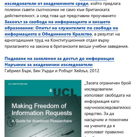
изследователи от академичните среди
, който предлага
полезни съвети съотносими не само към британската
действителност, а след това ще представим проучването
Законът за свобода на информацията и висшето
образование: Опитът на служителите по свобода на
информацията в Обединеното Кралство
, в резултат на
едногодишния труд на Конституционния отдел върху
прилагането на закона в британските висши учебни заведения.
Подаване на заявления за достъп до информация
Наръчник за академични изследователи
Габриел Бърк, Бен Уърди и Робърт Хейзъл, 2012
„Засега ограничен брой
изследователи
използват свободата на
информация като
научноизследователско
средство. За да
насърчим и помогнем
на учените да я
използват правилно