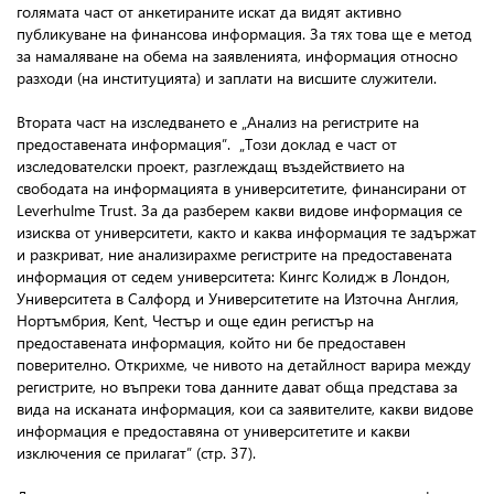
голямата част от анкетираните искат да видят активно
публикуване на финансова информация. За тях това ще е метод
за намаляване на обема на заявленията, информация относно
разходи (на институцията) и заплати на висшите служители.
Втората част на изследването е „Анализ на регистрите на
предоставената информация”. „Този доклад е част от
изследователски проект, разглеждащ въздействието на
свободата на информацията в университетите, финансирани от
Leverhulme Trust. За да разберем какви видове информация се
изисква от университети, както и каква информация те задържат
и разкриват, ние анализирахме регистрите на предоставената
информация от седем университета: Кингс Колидж в Лондон,
Университета в Салфорд и Университетите на Източна Англия,
Нортъмбрия, Kent, Честър и още един регистър на
предоставената информация, който ни бе предоставен
поверително. Открихме, че нивото на детайлност варира между
регистрите, но въпреки това данните дават обща представа за
вида на исканата информация, кои са заявителите, какви видове
информация е предоставяна от университетите и какви
изключения се прилагат” (стр. 37).