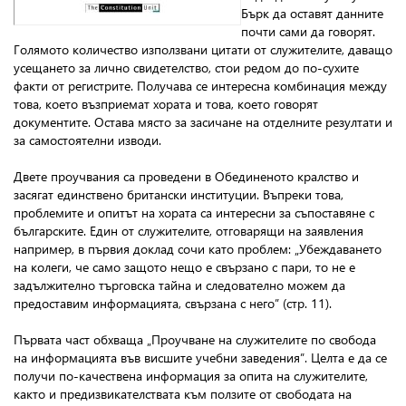
Бърк да оставят данните
почти сами да говорят.
Голямото количество използвани цитати от служителите, даващо
усещането за лично свидетелство, стои редом до по-сухите
факти от регистрите. Получава се интересна комбинация между
това, което възприемат хората и това, което говорят
документите. Остава място за засичане на отделните резултати и
за самостоятелни изводи.
Двете проучвания са проведени в Обединеното кралство и
засягат единствено британски институции. Въпреки това,
проблемите и опитът на хората са интересни за съпоставяне с
българските. Един от служителите, отговарящи на заявления
например, в първия доклад сочи като проблем: „Убеждаването
на колеги, че само защото нещо е свързано с пари, то не е
задължително търговска тайна и следователно можем да
предоставим информацията, свързана с него” (стр. 11).
Първата част обхваща „Проучване на служителите по свобода
на информацията във висшите учебни заведения”. Целта е да се
получи по-качествена информация за опита на служителите,
както и предизвикателствата към ползите от свободата на