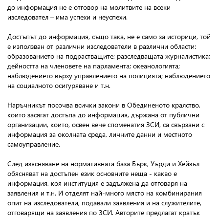
до информация не е отговор на молитвите на всеки
изследовател – има успехи и неуспехи.
Достъпът до информация, също така, не е само за историци, той
е използван от различни изследователи в различни области:
образованието на подрастващите; разследващата журналистика;
дейността на членовете на парламента; океанологията;
наблюдението върху управлението на полицията; наблюдението
на социалното осигуряване и т.н.
Наръчникът посочва всички закони в Обединеното кралство,
които засягат достъпа до информация, държана от публични
организации, които, освен вече споменатия ЗСИ, са свързани с
информация за околната среда, личните данни и местното
самоуправление.
След изясняване на нормативната база Бърк, Уърди и Хейзъл
обясняват на достъпен език основните неща - какво е
информация, коя институция е задължена да отговаря на
заявления и т.н. И отделят най-много място на комбинирания
опит на изследователи, подавали заявления и на служителите,
отговарящи на заявления по ЗСИ. Авторите предлагат кратък