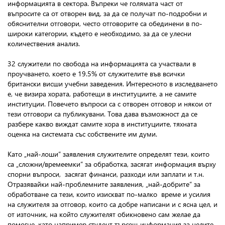
информацията в сектора. Въпреки че голямата част от
въпросите са от отворен вид, за да се получат по-подробни и
обяснителни отговори, често отговорите са обединени в по-
широки категории, където е необходимо, за да се улесни
количествения анализ.
32 служители по свобода на информацията са участвали в
проучването, което е 19.5% от служителите във всички
британски висши учебни заведения. Интересното в изследването
е, че визира хората, работещи в институциите, а не самите
институции. Повечето въпроси са с отворен отговор и някои от
тези отговори са публикувани. Това дава възможност да се
разбере какво виждат самите хора в институциите, тяхната
оценка на системата със собствените им думи.
Като „най-лоши” заявления служителите определят тези, които
са „сложни/времеемки” за обработка, засягат информация върху
спорни въпроси, засягат финанси, разходи или заплати и т.н.
Отразявайки най-проблемните заявления, „най-добрите” за
обработване са тези, които изискват по-малко време и усилия
на служителя за отговор, които са добре написани и с ясна цел, и
от източник, на който служителят обикновено сам желае да
помогне, като например студент търсещ информация за целите