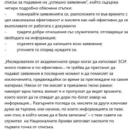
списък за подаване на „успешно заявление”, който съдържа
четири подробно обяснени стъпки:
- планирайте заявленията си, разположете ги във времето с
цел максимална ефективност и мислете как най-ефективно да се
възползвате от работата с документи;
- градете добри отношения със служителите, отговарящи за
свободата на информация;
- отделете време да напишете ясно заявление;
- уточнете го според нуждите си.
„Изследователи от академичните среди могат да използват ЗСИ
много повече и по-ефективно… те трябва да престанат да
подават заявления в последния момент и да помислят за
изключенията, предвиждайки си време за преглеждане на самия
материал. Някои от тях мислят в прекалено тесни рамки:
намират една папка, взимат я и пропускат да видят връзките,
които могат да ги отведат до дори по-богат извор на
информация… Разгърнете погледа си, мислете за други ключови
думи за търсене, или начини, по които информацията се пази,
или стил, в който може да е била записана” – с тези съвети на
служител на Националните Архиви започват насоките по
първата точка от списъка.