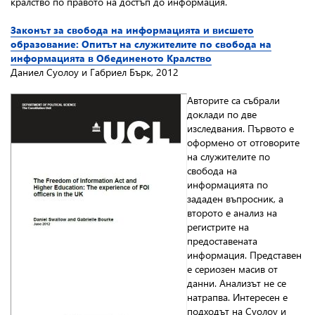
кралство по правото на достъп до информация.
Законът за свобода на информацията и висшето
образование: Опитът на служителите по свобода на
информацията в Обединеното Кралство
Даниел Суолоу и Габриел Бърк, 2012
Авторите са събрали
доклади по две
изследвания. Първото е
оформено от отговорите
на служителите по
свобода на
информацията по
зададен въпросник, а
второто е анализ на
регистрите на
предоставената
информация. Представен
е сериозен масив от
данни. Анализът не се
натрапва. Интересен е
подходът на Суолоу и