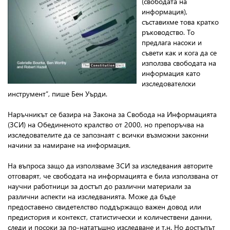
(свободата на
информация),
съставихме това кратко
ръководство. То
предлага насоки и
съвети как и кога да се
използва свободата на
информация като
изследователски
инструмент”, пише Бен Уърди.
Наръчникът се базира на Закона за Свобода на Информацията
(ЗСИ) на Обединеното кралство от 2000, но препоръчва на
изследователите да се запознаят с всички възможни законни
начини за намиране на информация.
На въпроса защо да използваме ЗСИ за изследвания авторите
отговарят, че свободата на информацията е била използвана от
научни работници за достъп до различни материали за
различни аспекти на изследванията. Може да бъде
предоставено свидетелство поддържащо важен довод или
предистория и контекст, статистически и количествени данни,
следи и посоки за по-нататъшно изследване и т.н. Но достъпът