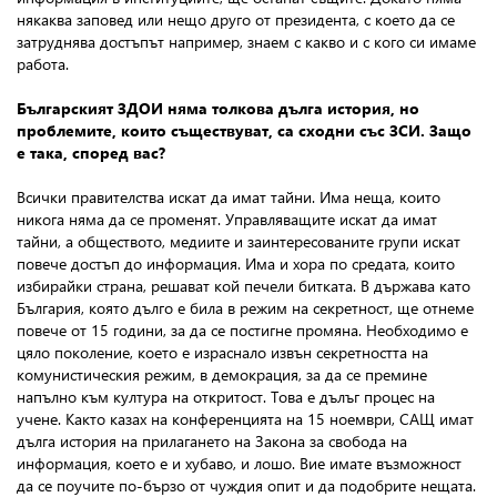
някаква заповед или нещо друго от президента, с което да се
затруднява достъпът например, знаем с какво и с кого си имаме
работа.
Българският ЗДОИ няма толкова дълга история, но
проблемите, които съществуват, са сходни със ЗСИ. Защо
е така, според вас?
Всички правителства искат да имат тайни. Има неща, които
никога няма да се променят. Управляващите искат да имат
тайни, а обществото, медиите и заинтересованите групи искат
повече достъп до информация. Има и хора по средата, които
избирайки страна, решават кой печели битката. В държава като
България, която дълго е била в режим на секретност, ще отнеме
повече от 15 години, за да се постигне промяна. Необходимо е
цяло поколение, което е израснало извън секретността на
комунистическия режим, в демокрация, за да се премине
напълно към култура на откритост. Това е дълъг процес на
учене. Както казах на конференцията на 15 ноември, САЩ имат
дълга история на прилагането на Закона за свобода на
информация, което е и хубаво, и лошо. Вие имате възможност
да се поучите по-бързо от чуждия опит и да подобрите нещата.