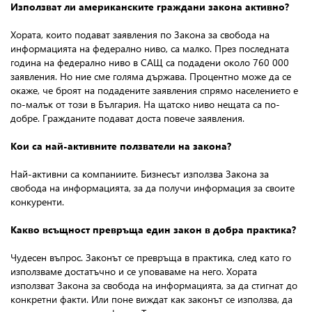
Използват ли американските граждани закона активно?
Хората, които подават заявления по Закона за свобода на
информацията на федерално ниво, са малко. През последната
година на федерално ниво в САЩ са подадени около 760 000
заявления. Но ние сме голяма държава. Процентно може да се
окаже, че броят на подадените заявления спрямо населението е
по-малък от този в България. На щатско ниво нещата са по-
добре. Гражданите подават доста повече заявления.
Кои са най-активните ползватели на закона
?
Най-активни са компаниите. Бизнесът използва Закона за
свобода на информацията, за да получи информация за своите
конкуренти.
Какво всъщност превръща един закон в добра практика
?
Чудесен въпрос. Законът се превръща в практика, след като го
използваме достатъчно и се уповаваме на него. Хората
използват Закона за свобода на информацията, за да стигнат до
конкретни факти. Или поне виждат как законът се използва, да