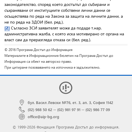
законодателство, според което достъпът до събирани и
съхранявани от институциите собствени лични данни се
осъществява по реда на Закона за защита на личните данни, а
не по реда на ЗДОИ (бел. ред.).
[2]
Съгласно ЗСИ заявителят може да подаде т.нар.
административна жалба, с която иска мотивирано от органа на
власт сам да преразгледа отказа си (бел. ред.).
© 2016 Програма Достъп до Информация
Материалите в Информационния бюлетин на Програма Достъп до
Информация са обект на авторско право.
При цитиране позоваването на източника е задължително.
бул. Васил Левски №76, ет. 3, ап. 3, София 1142
(02) 988 50 62
···
(02) 981 97 91
···
(02) 986 77 09
office@aip-bg.org
© 1999-2026 Фондация Програма Достъп до информация.