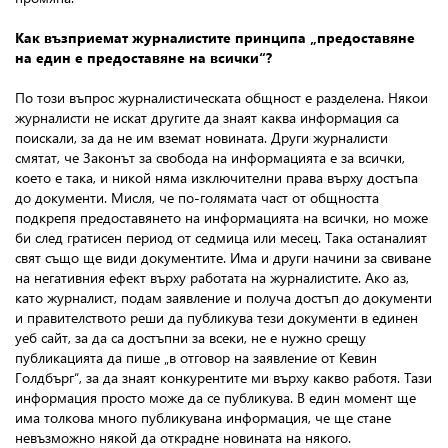
Как възприемат журналистите принципа „предоставяне
на един е предоставяне на всички“?
По този въпрос журналистическата общност е разделена. Някои
журналисти не искат другите да знаят каква информация са
поискали, за да не им вземат новината. Други журналисти
смятат, че Законът за свобода на информацията е за всички,
което е така, и никой няма изключителни права върху достъпа
до документи. Мисля, че по-голямата част от общността
подкрепя предоставянето на информацията на всички, но може
би след гратисен период от седмица или месец. Така останалият
свят също ще види документите. Има и други начини за свиване
на негативния ефект върху работата на журналистите. Ако аз,
като журналист, подам заявление и получа достъп до документи
и правителството реши да публикува тези документи в единен
уеб сайт, за да са достъпни за всеки, не е нужно срещу
публикацията да пише „в отговор на заявление от Кевин
Голдбърг“, за да знаят конкурентите ми върху какво работя. Тази
информация просто може да се публикува. В един момент ще
има толкова много публикувана информация, че ще стане
невъзможно някой да открадне новината на някого.