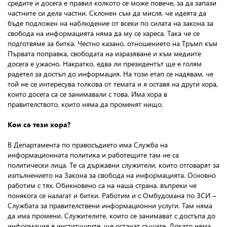
средите и досега е правил колкото се може повече, за да запази
частните си дела частни. Склонен съм да мисля, че идеята да
бъде подложен на наблюдение от всеки по силата на закона за
свобода на информацията няма да му се хареса. Така че се
подготвяме за битка. Честно казано, отношението на Тръмп към
Първата поправка, свободата на изразяване и към медиите
досега е ужасно. Накратко, едва ли президентът ще е голям
радетел за достъп до информация. На този етап се надявам, че
той не се интересува толкова от темата и я оставя на други хора,
които досега са се занимавали с това. Има хора в
правителството, които няма да променят нищо.
Кои са тези хора?
В Департамента по правосъдието има Служба на
информационната политика и работещите там не са
политически лица. Те са държавни служители, които отговарят за
изпълнението на Закона за свобода на информацията. Основно
работим с тях. Обикновено са на наша страна, въпреки че
понякога се налагат и битки. Работим и с Омбудсмана по ЗСИ –
Службата за правителствени информационни услуги. Там няма
да има промени. Служителите, които се занимават с достъпа до
информация в институциите, ще останат същите. Докато няма