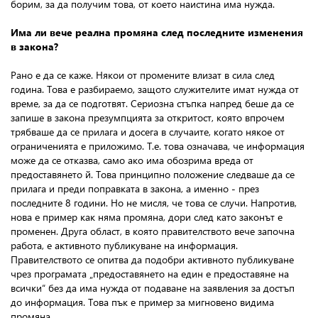
борим, за да получим това, от което наистина има нужда.
Има ли вече реална промяна след последните изменения
в закона?
Рано е да се каже. Някои от промените влизат в сила след
година. Това е разбираемо, защото служителите имат нужда от
време, за да се подготвят. Сериозна стъпка напред беше да се
запише в закона презумпцията за откритост, която впрочем
трябваше да се прилага и досега в случаите, когато някое от
ограниченията е приложимо. Т.е. това означава, че информация
може да се отказва, само ако има обозрима вреда от
предоставянето й. Това принципно положение следваше да се
прилага и преди поправката в закона, а именно - през
последните 8 години. Но не мисля, че това се случи. Напротив,
нова е пример как няма промяна, дори след като законът е
променен. Друга област, в която правителството вече започна
работа, е активното публикуване на информация.
Правителството се опитва да подобри активното публикуване
чрез програмата „предоставянето на един е предоставяне на
всички“ без да има нужда от подаване на заявления за достъп
до информация. Това пък е пример за мигновено видима
промяна.