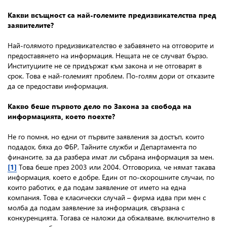
Какви всъщност са най-големите предизвикателства пред
заявителите?
Най-голямото предизвикателство е забавянето на отговорите и
предоставянето на информация. Нещата не се случват бързо.
Институциите не се придържат към закона и не отговарят в
срок. Това е най-големият проблем. По-голям дори от отказите
да се предостави информация.
Какво беше първото дело по Закона за свобода на
информацията, което поехте?
Не го помня, но едни от първите заявления за достъп, които
подадох, бяха до ФБР, Тайните служби и Департамента по
финансите, за да разбера имат ли събрана информация за мен.
[1]
Това беше през 2003 или 2004. Отговориха, че нямат такава
информация, което е добре. Един от по-скорошните случаи, по
които работих, е да подам заявление от името на една
компания. Това е класически случай – фирма идва при мен с
молба да подам заявление за информация, свързана с
конкуренцията. Тогава се наложи да обжалваме, включително в