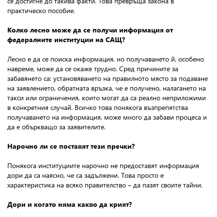
се достигне до такива факти. Това превръща закона в
практическо пособие.
Колко лесно може да се получи информация от
федералните институции на САЩ?
Лесно е да се поиска информация, но получаването й, особено
навреме, може да се окаже трудно. Сред причините за
забавянето са: установяването на правилното място за подаване
на заявлението, обратната връзка, че е получено, налагането на
такси или ограничения, които могат да са реално неприложими
в конкретния случай. Всичко това понякога възпрепятства
получаването на информация, може много да забави процеса и
да е объркващо за заявителите.
Нарочно ли се поставят тези пречки?
Понякога институциите нарочно не предоставят информация
дори да са наясно, че са задължени. Това просто е
характеристика на всяко правителство – да пазят своите тайни.
Дори и когато няма какво да крият?