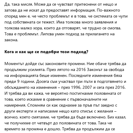
Да, така мисля. Може да се чувстват притеснени от нещо и
затова да не искат да предоставят информация. По-важното
според мен е, че често проблемът е в това, че системата се чупи
под собствената си тежест. Има толкова много заявления и
толкова малко хора, които да отговарят, че трудно се смогва.
Това е проблемът. Липсва умен подход за прилагането на
закона.
Кога и как ще се подобри този подход?
Моментът дойде със законовите промени. Ние обаче трябва да
продължим усилията. През лятото на 2016 Законът за свобода
на информацията беше изменен. Последните изменения бяха
преди 9 години. Досега съм участвал три пъти в подготвянето и
обсъждането на изменения – през 1996, 2007 и сега през 2016.
И трябва да ви кажа, че вероятно постигнахме половината от
това, което искахме в сравнение с първоначалните ни
намерения. Спомням си как седнахме за пръв път заедно с
други експерти и написахме нещо като списък с желания –
всичко, което смятахме, че трябва да бъде включено. Бих казал,
че получихме от четвърт до половината от това. Така че
времето за промяна е дошло. Трябва да продължим да се