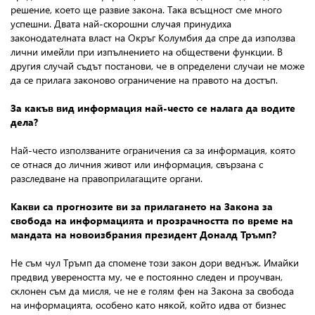
решение, което ще развие закона. Така всъщност сме много
успешни. Двата най-скорошни случая принудиха
законодателната власт на Окръг Колумбия да спре да използва
лични имейли при изпълнението на обществени функции. В
другия случай съдът постанови, че в определени случаи не може
да се прилага законово ограничение на правото на достъп.
За какъв вид информация най-често се налага да водите
дела
?
Най-често използваните ограничения са за информация, която
се отнася до личния живот или информация, свързана с
разследване на правоприлагащите органи.
Какви са прогнозите ви за прилагането на Закона за
свобода на информацията и прозрачността по време на
мандата на новоизбрания президент Доналд Тръмп?
Не съм чул Тръмп да спомене този закон дори веднъж. Имайки
предвид увереността му, че е постоянно следен и проучван,
склонен съм да мисля, че не е голям фен на Закона за свобода
на информацията, особено като някой, който идва от бизнес