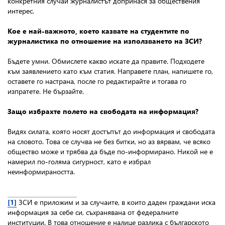
конкретния случай журналистът допринася за обществения
интерес.
Кое е най-важното, което казвате на студентите по
журналистика по отношение на използването на ЗСИ?
Бъдете умни. Обмислете какво искате да правите. Подходете
към заявлението като към статия. Направете план, напишете го,
оставете го настрана, после го редактирайте и тогава го
изпратете. Не бързайте.
Защо избрахте полето на свободата на информация?
Видях силата, която носят достъпът до информация и свободата
на словото. Това се случва не без битки, но аз вярвам, че всяко
общество може и трябва да бъде по-информирано. Никой не е
намерил по-голяма сигурност, като е избрал
неинформираността.
[1]
ЗСИ е приложим и за случаите, в които даден граждани иска
информация за себе си, съхранявана от федералните
институции. В това отношение е налице разлика с българското