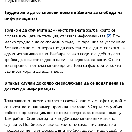
съда, но загубихме.
Трудно ли е да се спечели дело по Закона за свобода на
информацията?
Трудно е да спечелите административната жалба, която се
подава в същата институция, отказала информацията.
[2]
По-
малко трудно е да се спечели в съда, но гаранция за успех няма.
Все пак е много по-вероятно да спечелите в съда, отколкото на
административно ниво. Разбира се, ако водите съдебно дело,
трябва да похарчите доста пари – за адвокат, за такси. Освен
това процесът отнема много време. Това са факторите, които
възпират хората да водят дела.
В такъв случай доколко си заслужава да се водят дела за
достъп до информация?
Това зависи от всеки конкретен случай, както и от ефекта, който
се търси, като например промяна в закона. В Окръг Колумбия
работя с организация, която няма средства за правна помощ.
Там работя безвъзмездно и подбираме много внимателно
случаите. Подбираме такива, които не само ще доведат до
предоставяне на информацията, но биха довели и до съдебно