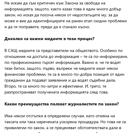
Не искам да съм критичен към Закона за свобода на
информацията, защото, както казах това е един много добър
закон, но исках да посоча някои от недостатъците му, за да
може и вие да идентифицирате на ранен етап сходни проблеми
и да ги поправите, преди да е станало късно.
Доколко са важни медиите в този процес?
В САЩ медиите са представители на обществото. Особено по
отношение на достъпа до информация – те са по-информирани,
по-професионално търсят информация. Важно е, че те водят
тези битки, защото, първо, въпреки че медиите имат някои
финансови проблеми, те са в много по-добра позиция от един
гражданин да подават заявления и да водят съдебни дела.
Второ, те са много по-хитри и ефективни. И, трето, те
разпространяват получената информацията след това.
Какви преимущества ползват журналистите по закон?
Има някои отстъпки в определени случаи, като отмяна на
таксата или така наречената ускорена процедура. Но това не са
привилегии по закон, а се преценяват обстоятелствата дали в