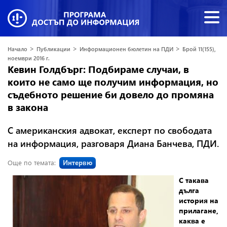
>
>
>
Начало
Публикации
Информационен бюлетин на ПДИ
Брой 11(155),
ноември 2016 г.
Кевин Голдбърг: Подбираме случаи, в
които не само ще получим информация, но
съдебното решение би довело до промяна
в закона
С американския адвокат, експерт по свободата
на информация, разговаря Диана Банчева, ПДИ.
Още по темата:
Интервю
С такава
дълга
история на
прилагане,
каква е