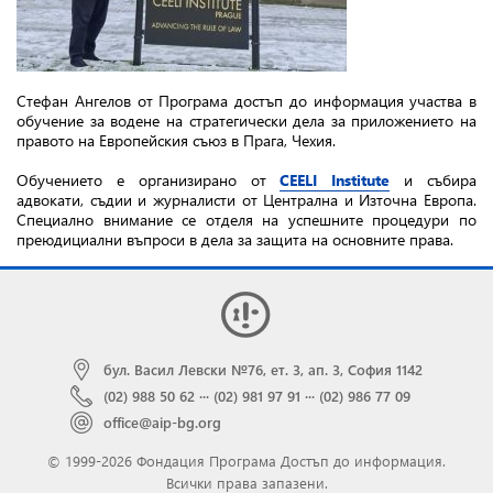
Стефан Ангелов от Програма достъп до информация участва в
обучение за водене на стратегически дела за приложението на
правото на Европейския съюз в Прага, Чехия.
Обучението е организирано от
CEELI Institute
и събира
адвокати, съдии и журналисти от Централна и Източна Европа.
Специално внимание се отделя на успешните процедури по
преюдициални въпроси в дела за защита на основните права.
бул. Васил Левски №76, ет. 3, ап. 3, София 1142
(02) 988 50 62
···
(02) 981 97 91
···
(02) 986 77 09
office@aip-bg.org
© 1999-2026 Фондация Програма Достъп до информация.
Всички права запазени.