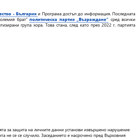
ество - България
и Програма достъп до информация. Последната
Големия брат“
политическа партия „Възраждане“
сред всички
зирани група хора. Това стана, след като през 2022 г. партията
ията за защита на личните данни установи извършено нарушение
та не се се случило. Заседанието е насрочено пред Върховния