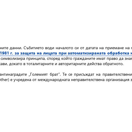
ните данни. Събитието води началото си от датата на приемане на
.1981 г. за защита на лицата при автоматизираната обработка
 символизира принципа, според който гражданите имат право да зная
ви, докато в тоталитарните и авторитарните действа обратното.
антинаградите „Големият брат”. Те се присъждат на правителствен
rother) е учредена от международната неправителствена организация 