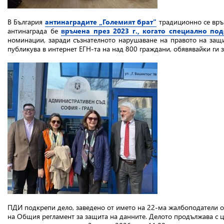
В България
антинаградите „Големият брат”
традиционно се връ
антинаграда бе
връчена през 2023 г., когато специално по
номинации, заради съзнателното нарушаване на правото на защит
публикува в интернет ЕГН-та на над 800 граждани, обявявайки ги 
ПДИ подкрепи дело, заведено от името на 22-ма жалбоподатели от
на Общия регламент за защита на данните. Делото продължава с ц