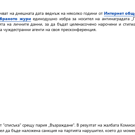
чват на днешната дата веднъж на няколко години от
Интернет общ
дбраното жури
единодушно избра за носител на антинаградата „
а на личните данни, за да бъдат целенасочено нарочени и стигмати
за чуждестранни агенти на своя пресконференция.
 "списъка" срещу пария „Възраждане". В резултат на жалбата Комис
ел да бъде наложена санкция на партията нарушител, което до момен