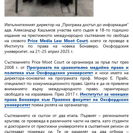
Изпълнителният директор на „Програма достъп до информация“
адв. Александър Кашъмов участва като съдия в 18-то годишно
издание на престижното международно състезание по свобода
на словото
Price Media Law Moot Court
, което се проведе в
Института по права на човека Бонаверо, Оксфордския
университет, на 21-25 април 2025 г.
Състезанието Price Moot Court се организира за пръв път през
2008 г. от
Програмата по сравнително медийно право и
политика към Оксфордския университет
и носи името на
директора-основател на програмата проф. Монро Е. Прайс,
специалист по комуникационното право. Целта е да се привлече
вниманието върху международното право, гарантиращо
свободата на изразяване. През 2017 г.
Институтът за човешки
права Бонаверо към Правния факултет на Оксфордския
университет
поема ролята на организатор.
Състезанието се състои от два етапа. Първият – регионалните
кръгове, се провежда в различните части на света, като студенти
и докторанти от престижни университети в съответния регион се
състезават помежду си. Те се разделят на два отбора –