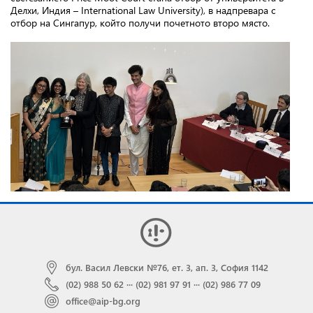
Делхи, Индия – International Law University), в надпревара с
отбор на Сингапур, който получи почетното второ място.
бул. Васил Левски №76, ет. 3, ап. 3, София 1142
(02) 988 50 62
···
(02) 981 97 91
···
(02) 986 77 09
office@aip-bg.org