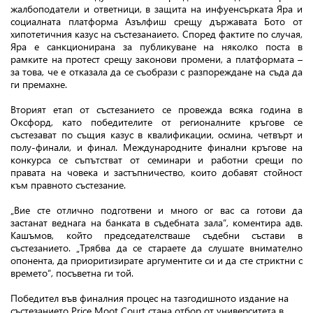
жалбоподатели и ответници, в защита на инфуенсърката Яра и
социалната платформа Азълфиш срещу държавата Бото от
хипотетичния казус на състезанаието. Според фактите по случая,
Яра е санкционирана за публикуване на няколко поста в
рамките на протест срещу законови промени, а платформата –
за това, че е отказала да се съобрази с разпореждане на съда да
ги премахне.
Вторият етап от състезанието се провежда всяка година в
Оксфорд, като победителите от регионалните кръгове се
състезават по същия казус в квалификации, осмина, четвърт и
полу-финали, и финал. Международните финални кръгове на
конкурса се съпътстват от семинари и работни срещи по
правата на човека и застъпничество, които добавят стойност
към правното състезание.
„Вие сте отлично подготвени и много ог вас са готови да
застанат веднага на банката в съдебната зала“, коментира адв.
Кашъмов, който председателстваше съдебни състави в
състезанието. „Трябва да се стараете да слушате внимателно
опонента, да приоритизирате аргументите си и да сте стриктни с
времето“, посъветна ги той.
Победител във финалния процес на тазгодишното издание на
състезанието Price Moot Court стана отбор от университета в