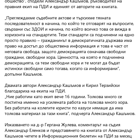
обшество”, сподели Александър Кашъмов, ръководител на
правния екип на ПДИ и единият от авторите на книгата.
„Преглеждахме съдебните актове и търсихме тяхната
последователност в начина, по който те отговарят на въпросите,
свързани със ЗДОИ и начина, по който всичко това се вижда в
хоризонта на стандартите. Тези стандарти са подчинени на едно
просто правило – гражданинът в демократичната държава има
право на достъп до обществена информация и това е част от
неговата свобода, защото демокрацията означава свободни
граждани, свободни хора. Ценността, на която е подчинена
демокрацията, са тези свободни хора и те могат да бъдат
истински свободни само тогава, когато са информирани”,
допълни Кашъмов.
Двамата автори Александър Кашъмов и Кирил Терзийски
благодариха на екипа на ПДИ.
„Ние работим като екип вече 16 години. Толкова много се
постигна именно на усилената работа на толкова много хора.
Без работата на колегите юристи по казуси нямаше да има
толкова материал за тази книга”, подчерта Александър Кашъмов.
Изказването на д-р Гергана Жулева, коментарът на съдия
Александър Еленков и представянето на книгата от Александър
Кашъмов четете в Информационния бюлетин на ПДИ за месец