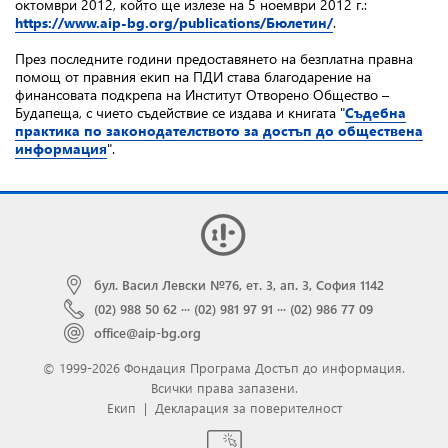
октомври 2012, който ще излезе на 5 ноември 2012 г.:
https://www.aip-bg.org/publications/Бюлетин/
.
През последните години предоставянето на безплатна правна
помощ от правния екип на ПДИ става благодарение на
финансовата подкрепа на Институт Отворено Общество –
Будапеща, с чието съдействие се издава и книгата "
Съдебна
практика по законодателството за достъп до обществена
информация
".
бул. Васил Левски №76, ет. 3, ап. 3, София 1142
(02) 988 50 62
···
(02) 981 97 91
···
(02) 986 77 09
office@aip-bg.org
© 1999-2026 Фондация Програма Достъп до информация.
Всички права запазени.
Екип
|
Декларация за поверителност