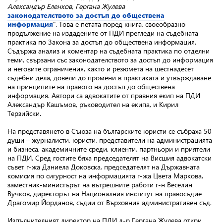
Александър Еленков, Гергана Жулева
законодателството за достъп до обществена
информация
". Това е петата поред книга, своеобразно
продължение на издадените от ПДИ прегледи на съдебната
практика по Закона за достъп до обществена информация.
Съдържа анализ и коментар на съдебната практика по отделни
теми, свързани със законодателството за достъп до информация
и неговите ограничения, както и резюмета на шестнадесет
съдебни дела, довели до промени в практиката и утвърждаване
на принципите на правото на достъп до обществена
информация. Автори са адвокатите от правния екип на ПДИ
Александър Кашъмов, ръководител на екипа, и Кирил
Терзийски.
На представянето в Съюза на българските юристи се събраха 50
души – журналисти, юристи, представители на администрацията
и бизнеса, академичните среди, клиенти, партньори и приятели
на ПДИ. Сред гостите бяха председателят на Висшия адвокатски
съвет г-жа Даниела Доковска, председателят на Държавната
комисия по сигурност на информацията г-жа Цвета Маркова,
заместник-министърът на вътрешните работи г-н Веселин
Вучков, директорът на Националния институт на правосъдие
Драгомир Йорданов, съдии от Върховния административен съд.
Изпълнителният директор на ПДИ д-р Гергана Жулева откри