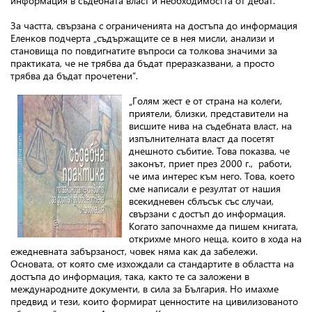
информация в съдебната власт и необходимостта от дебат.
За частта, свързана с ограниченията на достъпа до информация
Еленков подчерта „съдържащите се в нея мисли, анализи и
становища по повдигнатите въпроси са толкова значими за
практиката, че не трябва да бъдат преразказвани, а просто
трябва да бъдат прочетени”.
„Голям жест е от страна на колеги,
приятели, близки, представители на
висшите нива на съдебната власт, на
изпълнителната власт да посетят
днешното събитие. Това показва, че
законът, приет през 2000 г., работи,
че има интерес към него. Това, което
сме написали е резултат от нашия
всекидневен сблъсък със случаи,
свързани с достъп до информация.
Когато започнахме да пишем книгата,
открихме много неща, които в хода на
ежедневната забързаност, човек няма как да забележи.
Основата, от която сме изхождали са стандартите в областта на
достъпа до информация, така, както те са заложени в
международните документи, в сила за България. Но имахме
предвид и тези, които формират ценностите на цивилизованото