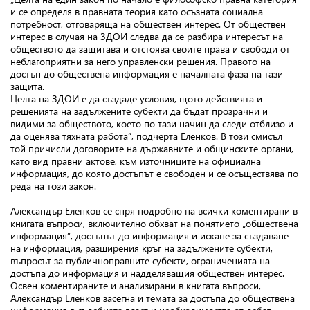
и се определя в правната теория като осъзната социална
потребност, отговаряща на обществен интерес. От обществен
интерес в случая на ЗДОИ следва да се разбира интересът на
обществото да защитава и отстоява своите права и свободи от
неблагоприятни за него управленски решения. Правото на
достъп до обществена информация е началната фаза на тази
защита.
Целта на ЗДОИ е да създаде условия, щото действията и
решенията на задължените субекти да бъдат прозрачни и
видими за обществото, което по тази начин да следи отблизо и
да оценява тяхната работа”, подчерта Еленков. В този смисъл
той причисли договорите на държавните и общинските органи,
като вид правни актове, към източниците на официална
информация, до която достъпът е свободен и се осъществява по
реда на този закон.
Александър Еленков се спря подробно на всички коментирани в
книгата въпроси, включително обхват на понятието „обществена
информация”, достъпът до информация и искане за създаване
на информация, разширения кръг на задължените субекти,
въпросът за публичноправните субекти, ограниченията на
достъпа до информация и надделяващия обществен интерес.
Освен коментираните и анализирани в книгата въпроси,
Александър Еленков засегна и темата за достъпа до обществена