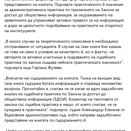
представянето на книгата. Подчерта практическото й значение
за административната практика по прилагането на Закона за
достъп до обществена информация, за окуражаването на
заявителите да упражняват активно правото си на информация
и дори за цялостното подобряване на практиките на откритост
на институциите.
„В много случаи за теоретическото осмисляне е необходимо
отстраняване от ситуацията. В случая на тази книга бих казала,
че това не само е условие за качеството й, но и фактът, че
авторите са активни участници в създаването на съдебната
практика по закона създава нейната практическата значимост”,
подчерта още Гергана Жулева.
„Впечатли ме съдържанието на книгата. Тънка на външен вид,
тази книга съдържа богата информация и поражда множество
въпроси. Прочитайки я, считам че се касае за един задълбочен
анализ на съдебната практика по Закона за достъп до
обществена информация (ЗДОИ). Коментар на текстовете от
закона със съдебна практика е нещо, от което считам, че се
нуждаем в практиката”, подчерта съдия Александър Еленков от
Върховния административен съд, който направи задълбочено
представяне на книгата по съдържанието й.
„Целта на един закон по начало е философско правна категория