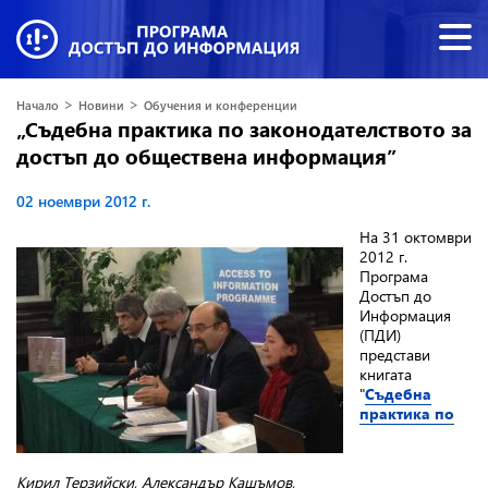
>
>
Начало
Новини
Обучения и конференции
„Съдебна практика по законодателството за
достъп до обществена информация”
02 ноември 2012 г.
На 31 октомври
2012 г.
Програма
Достъп до
Информация
(ПДИ)
представи
книгата
"
Съдебна
практика по
Кирил Терзийски, Александър Кашъмов,