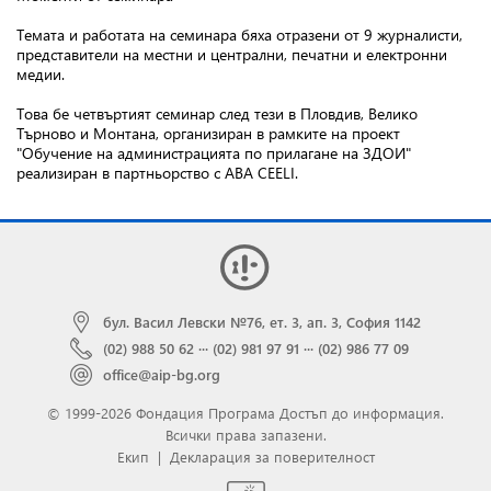
Темата и работата на семинара бяха отразени от 9 журналисти,
представители на местни и централни, печатни и електронни
медии.
Това бе четвъртият семинар след тези в Пловдив, Велико
Търново и Монтана, организиран в рамките на проект
"Обучение на администрацията по прилагане на ЗДОИ"
реализиран в партньорство с ABA CEELI.
бул. Васил Левски №76, ет. 3, ап. 3, София 1142
(02) 988 50 62
···
(02) 981 97 91
···
(02) 986 77 09
office@aip-bg.org
© 1999-2026 Фондация Програма Достъп до информация.
Всички права запазени.
Екип
|
Декларация за поверителност