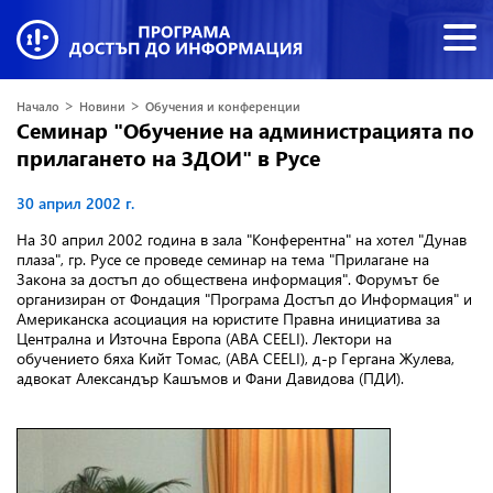
>
>
Начало
Новини
Обучения и конференции
Семинар "Обучение на администрацията по
прилагането на ЗДОИ" в Русе
30 април 2002 г.
На 30 април 2002 година в зала "Конферентна" на хотел "Дунав
плаза", гр. Русе се проведе семинар на тема "Прилагане на
Закона за достъп до обществена информация". Форумът бе
организиран от Фондация "Програма Достъп до Информация" и
Американска асоциация на юристите Правна инициатива за
Централна и Източна Европа (ABA CEELI). Лектори на
обучението бяха Кийт Томас, (ABA CEELI), д-р Гергана Жулева,
адвокат Александър Кашъмов и Фани Давидова (ПДИ).