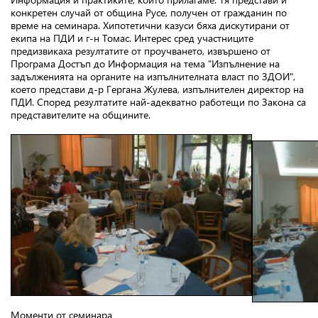
конкретен случай от община Русе, получен от гражданин по
време на семинара. Хипотетични казуси бяха дискутирани от
екипа на ПДИ и г-н Томас. Интерес сред участниците
предизвикаха резултатите от проучването, извършено от
Програма Достъп до Информация на тема "Изпълнение на
задълженията на органите на изпълнителната власт по ЗДОИ",
което представи д-р Гергана Жулева, изпълнителен директор на
ПДИ. Според резултатите най-адекватно работещи по Закона са
представителите на общините.
Моменти от семинара