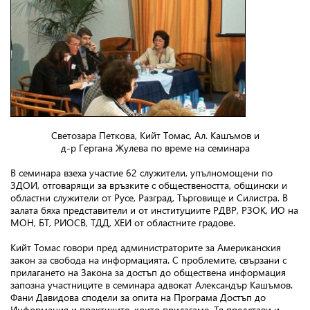
Светозара Петкова, Кийт Томас, Ал. Кашъмов и
д-р Гергана Жулева п
о време на семинара
В семинара взеха участие 62 служители, упълномощени по
ЗДОИ, отговарящи за връзките с обществеността, общински и
областни служители от Русе, Разград, Търговище и Силистра. В
залата бяха представители и от институциите РДВР, РЗОК, ИО на
МОН, БТ, РИОСВ, ТДД, ХЕИ от областните градове.
Кийт Томас говори пред администраторите за Американския
закон за свобода на информацията. С проблемите, свързани с
прилагането на Закона за достъп до обществена информация
запозна участниците в семинара адвокат Александър Кашъмов.
Фани Давидова сподели за опита на Програма Достъп до
Информация и практиките, които прилагаме. Тя представи и