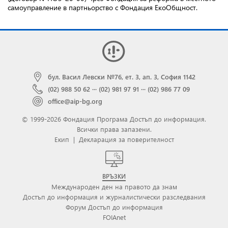
самоуправление в партньорство с Фондация ЕкоОбщност.
бул. Васил Левски №76, ет. 3, ап. 3, София 1142
(02) 988 50 62
···
(02) 981 97 91
···
(02) 986 77 09
office@aip-bg.org
© 1999-2026 Фондация Програма Достъп до информация.
Всички права запазени.
Екип
|
Декларация за поверителност
ВРЪЗКИ
Международен ден на правото да знам
Достъп до информация и журналистически разследвания
Форум Достъп до информация
FOIAnet