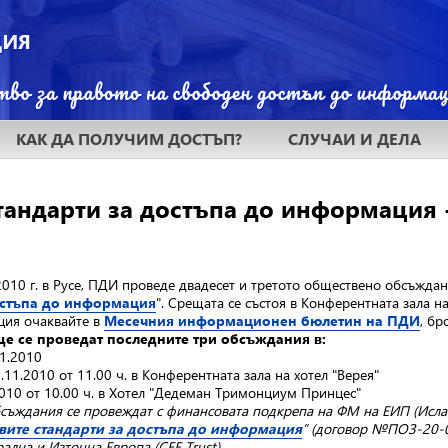
КАК ДА ПОЛУЧИМ ДОСТЪП?
СЛУЧАИ И ДЕЛА
тандарти за достъпа до информация 
010 г. в Русе, ПДИ проведе двадесет и третото обществено обсъждан
остъпа до информация
". Срещата се състоя в Конферентната зала н
ия очаквайте в
Месечния информационен бюлетин на ПДИ
, бр
е се проведат последните три обсъждания в:
1.2010
.11.2010 от 11.00 ч. в Конферентната зала на хотел "Верея"
010 от 10.00 ч. в Хотел "Дедеман Тримонциум Принцес"
ъждания се провеждат с финансовата подкрепа на ФМ на ЕИП (Ислан
вите стандарти за достъпа до информация
” (договор №ПОЗ-20-0
ална и Източна Европа (CEE Trust)
.