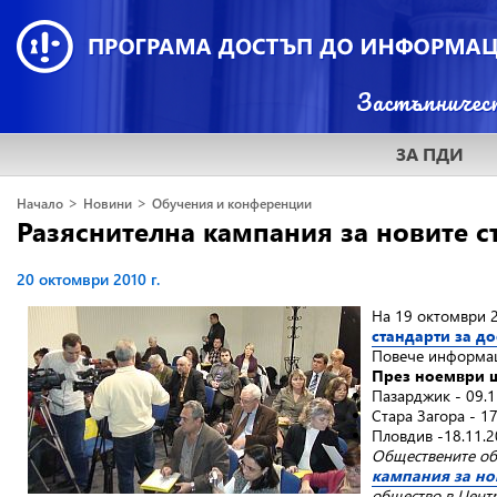
ЗА ПДИ
>
>
Начало
Новини
Обучения и конференции
Разяснителна кампания за новите с
20 октомври 2010 г.
На 19 октомври 2
стандарти за д
Повече информац
През ноември щ
Пазарджик - 09.1
Стара Загора - 17
Пловдив -18.11.2
Обществените обс
кампания за но
общество в Центр