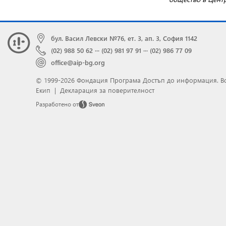
бул. Васил Левски №76, ет. 3, ап. 3, София 1142
(02) 988 50 62
···
(02) 981 97 91
···
(02) 986 77 09
office@aip-bg.org
© 1999-2026 Фондация Програма Достъп до информация.
В
Екип
|
Декларация за поверителност
Разработено от