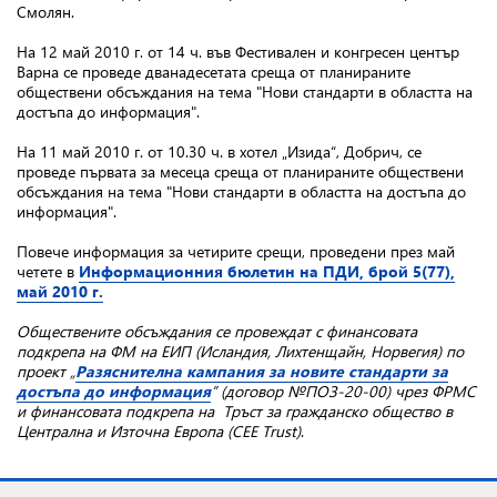
Смолян
.
На 12 май 2010 г.
от 14 ч. във Фестивален и конгресен център
Варна се проведе дванадесетата среща от планираните
обществени обсъждания на тема "
Нови стандарти в областта на
достъпа до информация".
На 11 май 2010 г.
от 10.30 ч. в хотел „Изида“, Добрич, се
проведе първата за месеца среща от планираните обществени
обсъждания на тема "
Нови стандарти в областта на достъпа до
информация".
Повече информация за четирите срещи, проведени през май
четете в
Информационния бюлетин на ПДИ, брой 5(77),
май 2010 г.
Обществените обсъждания се провеждат с финансовата
подкрепа на ФМ на ЕИП (Исландия, Лихтенщайн, Норвегия) по
проект „
Разяснителна кампания за новите стандарти за
достъпа до информация
” (договор №ПОЗ-20-00) чрез ФРМС
и финансовата подкрепа на Тръст за гражданско общество в
Централна и Източна Европа (CEE Trust)
.