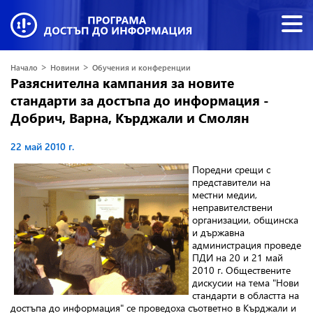
>
>
Начало
Новини
Обучения и конференции
Разяснителна кампания за новите
стандарти за достъпа до информация -
Добрич, Варна, Кърджали и Смолян
22 май 2010 г.
Поредни срещи с
представители на
местни медии,
неправителствени
организации, общинска
и държавна
администрация проведе
ПДИ на 20 и 21 май
2010 г. Обществените
дискусии на тема
"
Нови
стандарти в областта на
достъпа до информация" се проведоха съответно в
Кърджали и