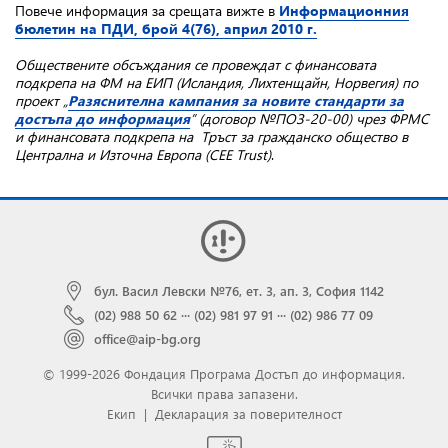
Повече информация за срещата вижте в
Информационния
бюлетин на ПДИ, брой 4(76), април 2010 г.
Обществените обсъждания се провеждат с финансовата
подкрепа на ФМ на ЕИП (Исландия, Лихтенщайн, Норвегия) по
проект „
Разяснителна кампания за новите стандарти за
достъпа до информация
” (договор №ПОЗ-20-00) чрез ФРМС
и финансовата подкрепа на Тръст за гражданско общество в
Централна и Източна Европа (CEE Trust)
.
бул. Васил Левски №76, ет. 3, ап. 3, София 1142
(02) 988 50 62
···
(02) 981 97 91
···
(02) 986 77 09
office@aip-bg.org
© 1999-2026 Фондация Програма Достъп до информация.
Всички права запазени.
Екип
|
Декларация за поверителност