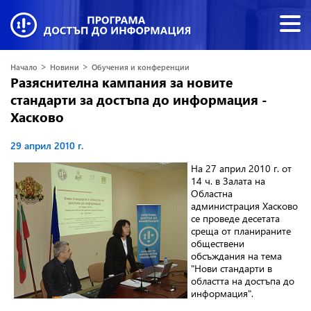
>
>
Начало
Новини
Обучения и конференции
Разяснителна кампания за новите
стандарти за достъпа до информация -
Хасково
29 април 2010 г.
На 27 април 2010 г.
от
14 ч. в Залата на
Областна
администрация Хасково
се проведе десетата
среща от планираните
обществени
обсъждания на тема
"
Нови стандарти в
областта на достъпа до
информация".