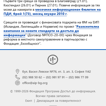
Първите три срещи се проведоха в Благоевград (21.01),
Кюстендил (26.01) и Перник (27.01). Повече информация за тях
може да намерите в
месечния информационен бюлетин на
ПДИ, брой 1(73), месец януари 2010 г
.
Срещите се провеждат с финансовата подкрепа на ФМ на ЕИП
(Исландия, Лихтенщайн и Норвегия) по проект "
Разяснителна
кампания за новите стандарти за достъпа до
информация
" (Договор №ПО3-20-00) чрез Фондация за
реформа в местното самоуправление в партньорство с
Фондация „Екообщност”.
бул. Васил Левски №76, ет. 3, ап. 3, София 1142
(02) 988 50 62
···
(02) 981 97 91
···
(02) 986 77 09
office@aip-bg.org
© 1999-2026 Фондация Програма Достъп до информация.
Всички права запазени.
Екип
|
Декларация за поверителност