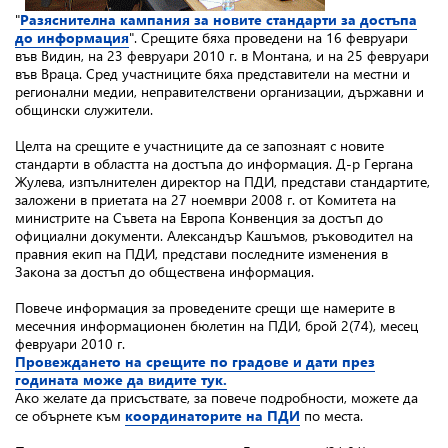
"
Разяснителна кампания за новите стандарти за достъпа
до информация
".
Срещите бяха проведени на 16 февруари
във Видин, на 23 февруари 2010 г. в Монтана, и на 25 февруари
във Враца. Сред участниците бяха представители на местни и
регионални медии, неправителствени организации, държавни и
общински служители.
Целта на срещите е участниците да се запознаят с новите
стандарти в областта на достъпа до информация. Д-р Гергана
Жулева, изпълнителен директор на ПДИ, представи стандартите,
заложени в приетата на 27 ноември 2008 г. от Комитета на
министрите на Съвета на Европа Конвенция за достъп до
официални документи. Александър Кашъмов, ръководител на
правния екип на ПДИ, представи последните изменения в
Закона за достъп до обществена информация.
Повече информация за проведените срещи ще намерите в
месечния информационен бюлетин на ПДИ, брой 2(74), месец
февруари 2010 г.
Провеждането на срещите по градове и дати през
годината може да видите тук.
Ако желате да присъствате, за повече подробности, можете да
се обърнете към
координаторите на ПДИ
по места.