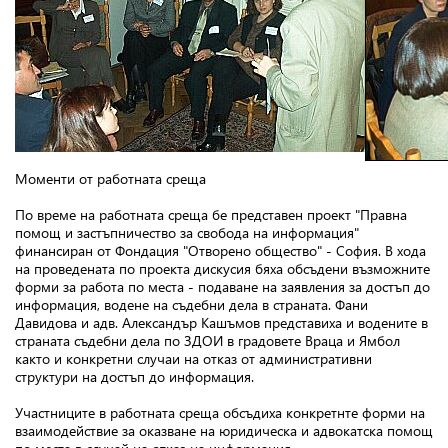
Моменти от работната среща
По време на работната среща бе представен проект "Правна
помощ и застъпничество за свобода на информация"
финансиран от Фондация "Отворено общество" - София. В хода
на проведената по проекта дискусия бяха обсъдени възможните
форми за работа по места - подаване на заявления за достъп до
информация, водене на съдебни дела в страната. Фани
Давидова и адв. Александър Кашъмов представиха и водените в
страната съдебни дела по ЗДОИ в градовете Враца и Ямбол
както и конкретни случаи на отказ от административни
структури на достъп до информация.
Участниците в работната среща обсъдиха конкретнте форми на
взаимодействие за оказване на юридическа и адвокатска помощ