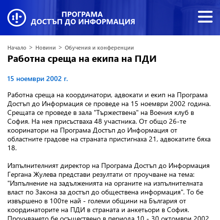
>
>
Начало
Новини
Обучения и конференции
Работна среща на екипа на ПДИ
15 ноември 2002 г.
Работна среща на координатори, адвокати и екип на Програма
Достъп до Информация се проведе на 15 ноември 2002 година.
Срещата се проведе в зала "Тържествена" на Воения клуб в
София. На нея присъстваха 48 участника. От общо 26-те
кооринатори на Програма Достъп до Информация от
областните градове на страната пристигнаха 21, адвокатите бяха
18.
Изпълнителният директор на Програма Достъп до Информация
Гергана Жулева представи резултати от проучване на тема:
"Изпълнение на задълженията на органите на изпълнителната
власт по Закона за достъп до обществена информация". То бе
извършено в 100те най - големи общини на България от
координаторите на ПДИ в страната и анкетьори в София.
Проучването бе осъществено в периода 10 - 30 октомври 2002