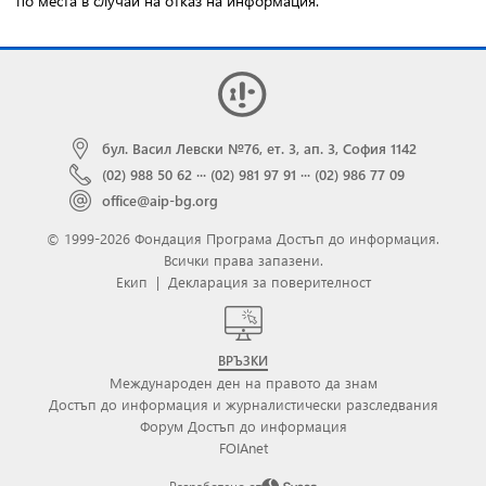
по места в случай на отказ на информация.
бул. Васил Левски №76, ет. 3, ап. 3, София 1142
(02) 988 50 62
···
(02) 981 97 91
···
(02) 986 77 09
office@aip-bg.org
© 1999-2026 Фондация Програма Достъп до информация.
Всички права запазени.
Екип
|
Декларация за поверителност
ВРЪЗКИ
Международен ден на правото да знам
Достъп до информация и журналистически разследвания
Форум Достъп до информация
FOIAnet