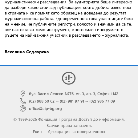
журналистически разследвания. За аудиторията беше интересно
да разбере какво стои зад публикации, които добиха известност
в страната и се помнят като образец на доведена до резултат
журналистическа работа. Едновременно с това участниците бяха
на мнение, че публичните регистри, колкото и значими да са те,
все пак остават само инструмент, много силен инструмент в
ръцете на най-важния участник в разследването – журналиста.
Веселина Седларска
бул. Васил Левски №76, ет. 3, ап. 3, София 1142
(02) 988 50 62
···
(02) 981 97 91
···
(02) 986 77 09
office@aip-bg.org
© 1999-2026 Фондация Програма Достъп до информация.
Всички права запазени.
Екип
|
Декларация за поверителност