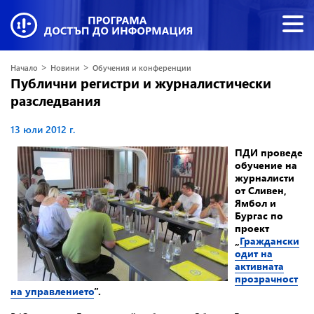
>
>
Начало
Новини
Обучения и конференции
Публични регистри и журналистически
разследвания
13 юли 2012 г.
ПДИ проведе
обучение на
журналисти
от Сливен,
Ямбол и
Бургас по
проект
„
Граждански
одит на
активната
прозрачност
на управлението
”.