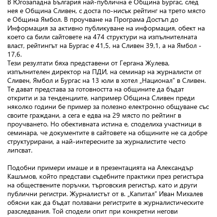
В Югозападна България най-публична е Община Бургас, след
нея е Община Сливен, с доста по-нисък рейтинг на трето място
е Община Ямбол. В проучване на Програма Достъп до
Информация за активно публикуване на информация, обект на
което са били сайтовете на 474 структури на изпълнителната
власт, рейтингът на Бургас е 41,5, на Сливен 39,1, а на Ямбол -
17,6.
Тези резултати бяха представени от Гергана Жулева,
изпълнителен директор на ПДИ, на семинар на журналисти от
Сливен, Ямбол и Бургас на 13 юли в хотел „Национал” в Сливен.
Те дават представа за готовността на общините да бъдат
открити и за тенденциите, например Община Сливен преди
няколко години бе пример за полезно електронно общуване със
своите граждани, а сега е едва на 29 място по рейтинг в
проучването. Но обективната истина е, споделиха участници в
семинара, че документите в сайтовете на общините не са добре
структурирани, а най-интересните за журналистите често
липсват.
Подобни примери имаше и в презентацията на Александър
Кашъмов, който представи съдебните практики през регистъра
на обществените поръчки, търговския регистър, като и други
публични регистри. Журналистът от в. „Капитал” Иван Михалев
обясни как да бъдат ползвани регистрите в журналистическите
разследвания. Той сподели опит при конкретни негови