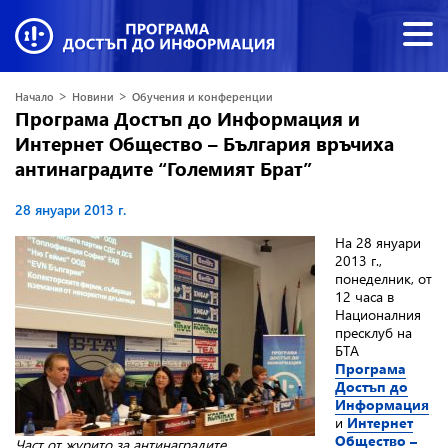
>
>
Начало
Новини
Обучения и конференции
Програма Достъп до Информация и
Интернет Общество – България връчиха
антинаградите “Големият Брат”
28 януари 2013 г.
На 28 януари
2013 г.,
понеделник, от
12 часа в
Националния
пресклуб на
БТА
Програма
Достъп до
Информация
и
Интернет
Общество –
Част от журито за антинаградите