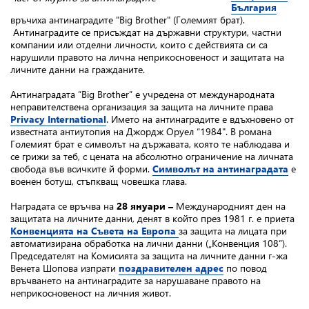
България
връчиха антинаградите "Big Brother" (Големият брат).
Антинаградите се присъждат на държавни структури, частни
компании или отделни личности, които с действията си са
нарушили правото на лична неприкосновеност и защитата на
личните данни на гражданите.
Антинаградата “Big Brother” е учредена от международната
неправителствена организация за защита на личните права
Privacy International
. Името на антинаградите е вдъхновено от
известната антиутопия на Джордж Оруел “1984". В романа
Големият брат е символът на държавата, която те наблюдава и
се грижи за теб, с цената на абсолютно ограничение на личната
свобода във всичките й форми.
Символът на антинаградата
е
военен ботуш, стъпкващ човешка глава.
Наградата се връчва на
28 януари –
Международният ден на
защитата на личните данни, денят в който през 1981 г. е приета
Конвенцията на Съвета на Европа
за защита на лицата при
автоматизирана обработка на лични данни („Конвенция 108“).
Председателят на Комисията за защита на личните данни г-жа
Венета Шопова изпрати
поздравителен адрес
по повод
връчването на антинаградите за нарушаване правото на
неприкосновеност на личния живот.