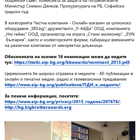
общински съвет, Комисията за защита на потребителите,
Министър Симеон Дянков, Прокуратурата на РБ, Софийски
градски съд;
В категорията Частна компания - Онлайн магазин за шпионско
оборудване „SRS.bg”; дружеството „У-АйДи” ООД, компанията
„Ню геймс” ООД, организатор на играта „Стани милионер“, „EVN
България”, както и колекторските фирми, събиращи вземанията
на различни компании от некоректни длъжници.
Обосновката на всички 16 номинации може да видите
тук:
https://static.aip-bg.org/bbawards/nominacii_2013.pdf
.
Церемонията бе широко отразена в медиите - 40 публикации в
онлайн и печатни медии, радио и телевизионни предавания:
https://www.aip-bg.org/publications/ПДИ_в_медиите/
.
За повече информация, посетете:
https://www.aip-bg.org/privacy/2013_година/207678/
;
http://bg.bigbrotherawards.org