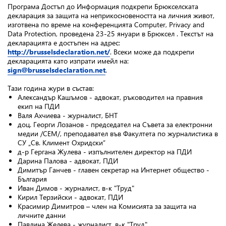
Програма Достъп до Информация подкрепи Брюкселската
декларация за защита на неприкосновеността на личния живот,
изготвена по време на конференцията Computer, Privacy and
Data Protection, проведена 23-25 януари в Брюксел . Текстът на
декларацията е достъпен на адрес:
http://brusselsdeclaration.net/
. Всеки може да подкрепи
декларацията като изпрати имейл на:
sign@brusselsdeclaration.net
.
Тази година жури в състав:
Александър Кашъмов - адвокат, ръководител на правния
екип на ПДИ
Валя Ахчиева - журналист, БНТ
доц. Георги Лозанов - председател на Съвета за електронни
медии /СЕМ/, преподавател във Факултета по журналистика в
СУ „Св. Климент Охридски“
д-р Гергана Жулева - изпълнителен директор на ПДИ
Дарина Палова - адвокат, ПДИ
Димитър Ганчев - главен секретар на Интернет общество -
България
Иван Димов - журналист, в-к "Труд"
Кирил Терзийски - адвокат, ПДИ
Красимир Димитров – член на Комисията за защита на
личните данни
Павлина Желева - журналист, в-к "Труд"