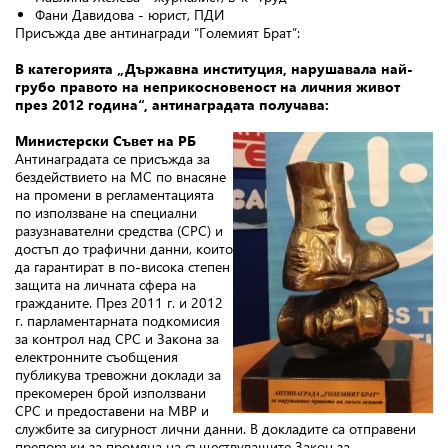
Фани Давидова - юрист, ПДИ
Присъжда две антинагради “Големият Брат”:
В категорията „Държавна институция, нарушавала най-
грубо правото на неприкосновеност на личния живот
през 2012 година“, антинаградата получава:
Министерски Съвет на РБ
Антинаградата се присъжда за
бездействието на МС по внасяне
на промени в регламентацията
по използване на специални
разузнавателни средства (СРС) и
достъп до трафични данни, които
да гарантират в по-висока степен
защита на личната сфера на
гражданите. През 2011 г. и 2012
г. парламентарната подкомисия
за контрол над СРС и Закона за
електронните съобщения
публикува тревожни доклади за
прекомерен брой използвани
СРС и предоставени на МВР и
службите за сигурност лични данни. В докладите са отправени
препоръки за промяна на съществуващите Закон за