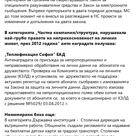
специалните разузнавателни средства и Закон за електронните
съобщения. Въпреки препоръките в двата поредни доклада, МС
до този момент не е внесъл за разглеждане в НС проекти за
изменения и допълнения на двата закона.
В категорията
„Частна компания/структура, нарушавала
най-грубо правото на неприкосновеност на личния
живот, през 2012 година“
анти наградата получава:
„Топлофикация София” ЕАД
Антинаградата се присъжда за непропорционално и
неправомерно обработване на лични данни на абонатите на
дружеството. Проверка на Комисията за защита на личните
данни (КЗЛД) е установила, че дружеството не поддържа
актуален регистър на своите абонати, съобразен с изискванията
на Закона за защита на личните данни. Дружеството изисква
предоставянето на непропорционално голям обем копия на
документи от абонатите си, за което е санкционирано от КЗЛД
с решение №5029/ 03.04.2012 г.
Номинирани бяха още:
В категорията Държавна институция - Столична дирекция на
вътрешните работи, Общините, създали регламенти за издаване
на безплатни детски карти за градски транспорт, Столичен