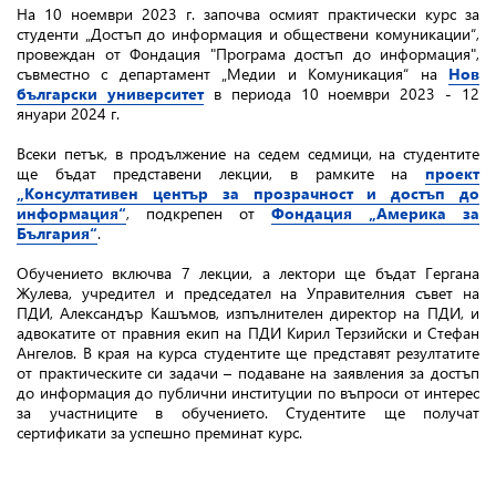
На 10 ноември 2023 г. започва осмият практически курс за
студенти
„Достъп до информация и обществени комуникации“
,
провеждан от Фондация "Програма достъп до информация",
съвместно с департамент „Медии и Комуникация“ на
Нов
български университет
в периода 10 ноември 2023 - 12
януари 2024 г.
Всеки петък, в продължение на седем седмици, на студентите
ще бъдат представени лекции, в рамките на
проект
„Консултативен център за прозрачност и достъп до
информация“
, подкрепен от
Фондация „Америка за
България“
.
Обучението включва 7 лекции, а лектори ще бъдат Гергана
Жулева, учредител и председател на Управителния съвет на
ПДИ, Александър Кашъмов, изпълнителен директор на ПДИ, и
адвокатите от правния екип на ПДИ Кирил Терзийски и Стефан
Ангелов. В края на курса студентите ще представят резултатите
от практическите си задачи – подаване на заявления за достъп
до информация до публични институции по въпроси от интерес
за участниците в обучението. Студентите ще получат
сертификати за успешно преминат курс.