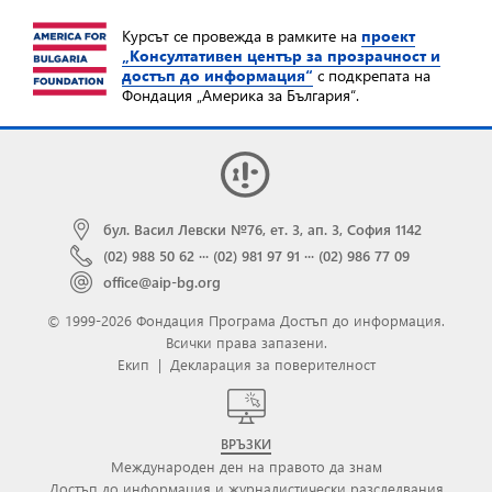
Курсът се провежда в рамките на
проект
„Консултативен център за прозрачност и
достъп до информация“
с подкрепата на
Фондация „Америка за България“.
бул. Васил Левски №76, ет. 3, ап. 3, София 1142
(02) 988 50 62
···
(02) 981 97 91
···
(02) 986 77 09
office@aip-bg.org
© 1999-2026 Фондация Програма Достъп до информация.
Всички права запазени.
Екип
|
Декларация за поверителност
ВРЪЗКИ
Международен ден на правото да знам
Достъп до информация и журналистически разследвания