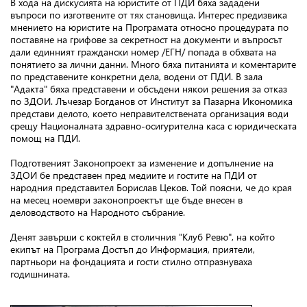
В хода на дискусията на юристите от ПДИ бяха зададени
въпроси по изготвените от тях становища. Интерес предизвика
мнението на юристите на Програмата относно процедурата по
поставяне на грифове за секретност на документи и въпросът
дали единният граждански номер /ЕГН/ попада в обхвата на
понятието за лични данни. Много бяха питанията и коментарите
по представените конкретни дела, водени от ПДИ. В зала
"Адакта" бяха представени и обсъдени някои решения за отказ
по ЗДОИ. Лъчезар Богданов от Институт за Пазарна Икономика
представи делото, което неправителствената организация води
срещу Националната здравно-осигурителна каса с юридическата
помощ на ПДИ.
Подготвеният Законопроект за изменение и допълнение на
ЗДОИ бе представен пред медиите и гостите на ПДИ от
народния представител Борислав Цеков. Той поясни, че до края
на месец ноември законопроектът ще бъде внесен в
деловодството на Народното събрание.
Денят завърши с коктейл в столичния "Клуб Ревю", на който
екипът на Програма Достъп до Информация, приятели,
партньори на фондацията и гости стилно отпразнуваха
годишнината.