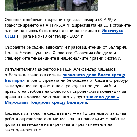
Основни проблеми, свързани с делата-шамари (SLAPP) и
транспонирането на АНТИ-SLAPP Директивата на ЕС в страните-
членки на съюза, бяха представени на семинар в
Института
CEELI
в Прага на 9-10 септември 2024 г.
Събралите се съдии, адвокати и правозащитници от България,
Полша, Чехия, Румъния, Хърватска, Словения обсъдиха и
спецификите тенденциите в националните правни системи.
Изпълнителният директор на ПДИ Александър Кашъмов
отбеляза влизането в сила на
знаковото дело Босев срещу
България
, в което страната ни бе осъдена от Съда в Страсбург
за нарушение на правото на справедлив процес – чл.6, и
правото на свобода на словото от Европейската конвенция за
правата на човека. Бе споменато и друго
знаково дело –
Мирослава Тодорова срещу България
.
Кашъмов изтъкна, че след два дни – на 12 септември започва
работа определената от министъра на правосъдието работна
група за въвеждане на директивата чрез изменение на
законодателството.