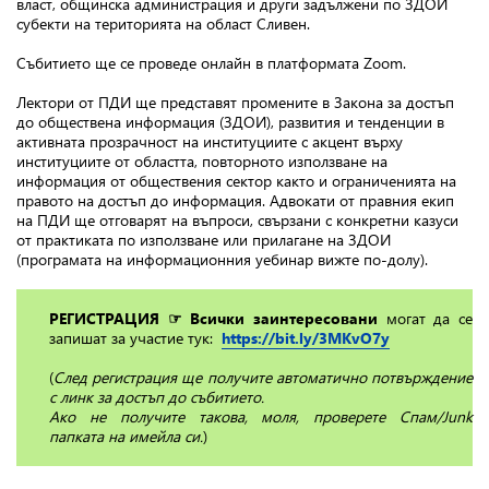
власт, общинска администрация и други задължени по ЗДОИ
субекти на територията на област Сливен.
Събитието ще се проведе онлайн в платформата Zoom.
Лектори от ПДИ ще представят промените в Закона за достъп
до обществена информация (ЗДОИ), развития и тенденции в
активната прозрачност на институциите с акцент върху
институциите от областта, повторното използване на
информация от обществения сектор както и ограниченията на
правото на достъп до информация. Адвокати от правния екип
на ПДИ ще отговарят на въпроси, свързани с конкретни казуси
от практиката по използване или прилагане на ЗДОИ
(програмата на информационния уебинар вижте по-долу).
РЕГИСТРАЦИЯ ☞ Всички заинтересовани
могат да се
запишат за участие тук:
https://bit.ly/3MKvO7y
(
След регистрация ще получите автоматично потвърждение
с линк за достъп до събитието.
Ако не получите такова, моля, проверете Спам/Junk
папката на имейла си.
)