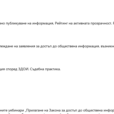
но публикуване на информация, Рейтинг на активната прозрачност. Р
еждане на заявления за достъп до обществена информация, възникна
ция според ЗДОИ. Съдебна практика.
те уебинари „Прилагане на Закона за достъп до обществена информ