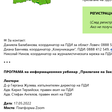
РЕГИСТРАЦИ
(
След регистр
Ако не получи
✉ За контакт:
Даниела Балабанова, координатор на ПДИ за област Ловеч: 0888 
Диана Банчева, координатор „Комуникации“, ПДИ: 0888 412 549,
Николай Нинов, координатор на журналистическата мрежа на ПДИ
* * *
ПРОГРАМА на информационния уебинар „Прилагане на Зако
Лектори
:
Д-р Гергана Жулева, изпълнителен директор на ПДИ
Адв. Кирил Терзийски, правен екип на ПДИ
Адв. Стефан Ангелов, правен екип на ПДИ
Дата
: 17.05.2022
Място
: Платформа Zoom