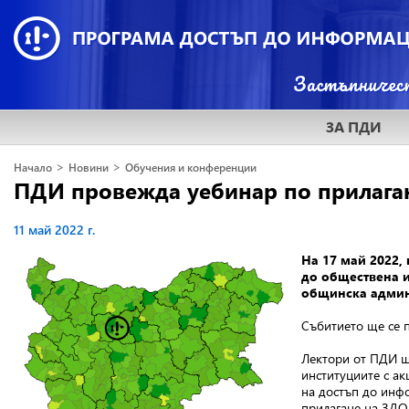
ЗА ПДИ
>
>
Начало
Новини
Обучения и конференции
ПДИ провежда уебинар по прилаган
11 май 2022 г.
На 17 май 2022,
до обществена 
общинска админ
Събитието ще се 
Лектори от ПДИ щ
институциите с ак
на достъп до инфо
прилагане на ЗДО