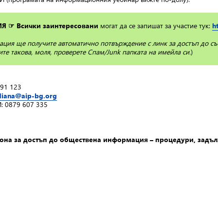
Я ☞ Всички заинтересовани
могат да се запишат за участие тук:
h
ация ще получите автоматично потвърждение с линк за достъп до съ
те такова, моля, проверете Спам/Junk папката на имейла си.
)
591 123
diana@aip-bg.org
: 0879 607 335
на за достъп до обществена информация – процедури, задъ