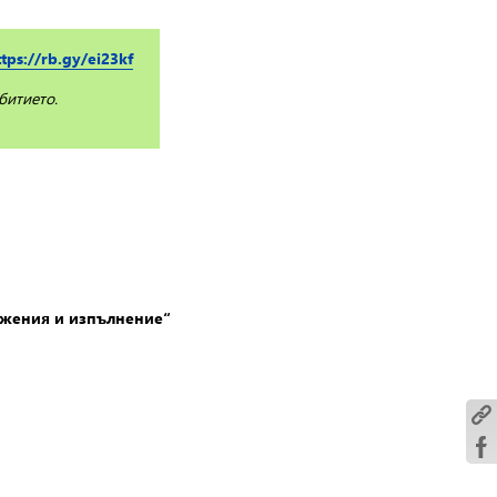
ttps://rb.gy/ei23kf
битието.
лжения и изпълнение“