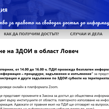
КАК ДА ПОЛУЧИМ ДОСТЪП?
СЛУЧАИ И ДЕЛА
е на ЗДОИ в област Ловеч
 вторник, от 14.00 до 16.00 ч. ПДИ провежда безплатен инфор
информация – процедури, задължения и изпълнение“
за предс
истрация и други задължени по ЗДОИ субекти на територията
проведе онлайн в платформата Zoom.
е представят промените в Закона за достъп до обществена информац
цент върху институциите от областта, повторното използване на инф
рмация. Адвокати от правния екип на ПДИ ще отговарят на въпроси, 
И (програмата на информационния уебинар вижте по-долу).