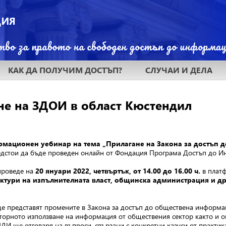
КАК ДА ПОЛУЧИМ ДОСТЪП?
СЛУЧАИ И ДЕЛА
не на ЗДОИ в област Кюстендил
рмационен уебинар на тема „Прилагане на Закона за достъп 
дстои да бъде проведен онлайн от Фондация Програма Достъп до И
проведе на
20 януари 2022, четвъртък, от 14.00 до 16.00 ч.
в плат
ктури на изпълнителната власт, общинска администрация и др
е представят промените в Закона за достъп до обществена информац
вторното използване на информация от обществения сектор както и 
ДИ ще отговаря на въпроси, свързани с конкретни казуси от практик