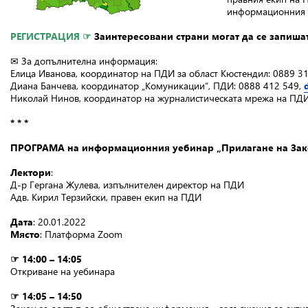
информационния у
РЕГИСТРАЦИЯ
☞
Заинтересовани страни могат да се запишат
✉ За допълнителна информация:
Елица Иванова, координатор на ПДИ за област Кюстендил: 0889 3
Диана Банчева, координатор „Комуникации“, ПДИ: 0888 412 549,
Николай Нинов, координатор на журналистическата мрежа на ПДИ
* * *
ПРОГРАМА на информационния уебинар „Прилагане на Зако
Лектори
:
Д-р Гергана Жулева, изпълнителен директор на ПДИ
Адв. Кирил Терзийски, правен екип на ПДИ
Дата
: 20.01.2022
Място
: Платформа Zoom
☞ 14:00 – 14:05
Откриване на уебинара
☞ 14:05 – 14:50