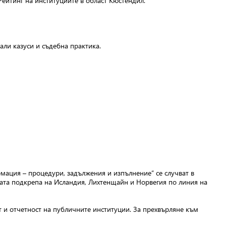
ейтинг на институциите в област Кюстендил.
ли казуси и съдебна практика.
ация – процедури, задължения и изпълнение“ се случват в
ата подкрепа на Исландия, Лихтенщайн и Норвегия по линия на
и отчетност на публичните институции. За прехвърляне към