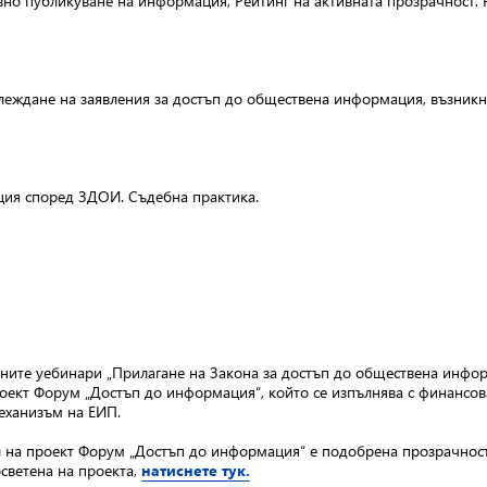
но публикуване на информация, Рейтинг на активната прозрачност. Р
еждане на заявления за достъп до обществена информация, възникна
ция според ЗДОИ. Съдебна практика.
те уебинари „Прилагане на Закона за достъп до обществена информ
оект Форум „Достъп до информация“, който се изпълнява с финансов
еханизъм на ЕИП.
 на проект Форум „Достъп до информация“ е подобрена прозрачност 
осветена на проекта,
натиснете тук.