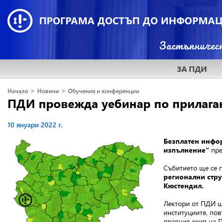
ЗА ПДИ
>
>
Начало
Новини
Обучения и конференции
ПДИ провежда уебинар по прилага
10 януари 2022 г.
Безплатен инфо
изпълнение“
пре
Събитието ще се 
регионални стру
Кюстендил.
Лектори от ПДИ щ
институциите, по
правния екип на П