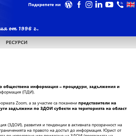
Подкрепете ни
РЕСУРСИ
до обществена информация – процедури, задължения и
нформация (ПДИ).
формата Zoom, а за участие са поканени
представители на
уги задължени по ЗДОИ субекти на територията на област
ия (ЗДОИ), развития и тенденции в активната прозрачност на
ограниченията на правото на достъп до информация. Юрист от
ата по използване или прилагане на ЗДОИ (програмата на