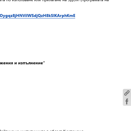
wtcOygqz8jHNVilWSdjQzH8kSIKArphKmE
лжения и изпълнение“