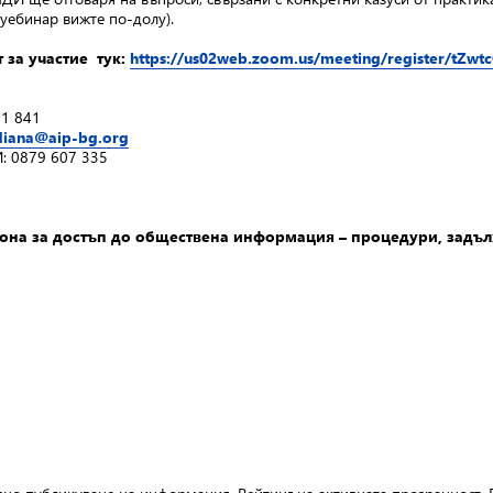
ебинар вижте по-долу).
 за участие тук:
https://us02web.zoom.us/meeting/register/tZ
11 841
diana@aip-bg.org
: 0879 607 335
на за достъп до обществена информация – процедури, задъ