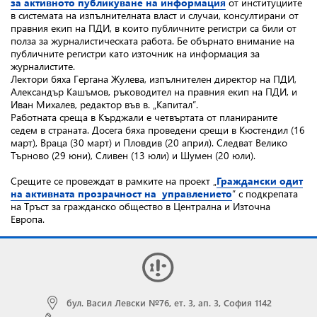
за активното публикуване на информация
от институциите
в системата на изпълнителната власт и случаи, консултирани от
правния екип на ПДИ, в които публичните регистри са били от
полза за журналистическата работа. Бе обърнато внимание на
публичните регистри като източник на информация за
журналистите.
Лектори бяха Гергана Жулева, изпълнителен директор на ПДИ,
Александър Кашъмов, ръководител на правния екип на ПДИ, и
Иван Михалев, редактор във в. „Капитал”.
Работната среща в Кърджали е четвъртата от планираните
седем в страната. Досега бяха проведени срещи в Кюстендил (16
март), Враца (30 март) и Пловдив (20 април). Следват Велико
Търново (29 юни), Сливен (13 юли) и Шумен (20 юли).
Срещите се провеждат в рамките на проект „
Граждански одит
на активната прозрачност на управлението
” с подкрепата
на Тръст за гражданско общество в Централна и Източна
Европа.
бул. Васил Левски №76, ет. 3, ап. 3, София 1142