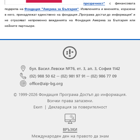
прозрачност“
с финансовата
подкрепа на
Фондация "Америка за България“
. Изявленията и мненията, изразени
в него, принадлежат единствено на фондация „Програма достъп до информация“ и
не отразяват непременно вижданията на Фондация Америка за България или
нейните партньори.
бул. Васил Левски №76, ет. 3, ап. 3, София 1142
(02) 988 50 62
···
(02) 981 97 91
···
(02) 986 77 09
office@aip-bg.org
© 1999-2026 Фондация Програма Достъп до информация.
Всички права запазени.
Екип
|
Декларация за поверителност
ВРЪЗКИ
Международен ден на правото да знам