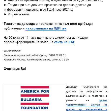
► Анализ на правната помощ, предоставена от ПДИ през 2024 г.;
► Тенденции в съдебната практика по дела за достъп до
информация, подкрепени от ПДИ през 2024 г.;
► 2 приложения.
Текстът на доклада и приложенията към него ще бъдат
публикувани
на страницата на ПДИ тук
.
На 20 юни от 11 часа ще имате възможност да гледате
пресконференцията на живо на
сайта на БТА
!
За контакти:
Ралица Кацарска, ralitza@aip-bg.org, 0878 16 09 31
Катерина Коцева, katerina@aip-bg.org
,
0876 82 72 10
Очакваме Ви!
Докладът "Състоянието на
достъпа до информация в
България 2024" е подготвен в
рамките на
проект
"Консултативен център за
достъп до информация и