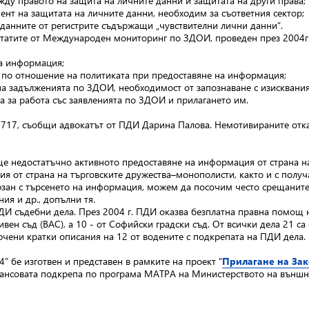
жду правото на защита на личните данни и защитата на други права;
мент на защитата на личните данни, необходим за съответния сектор;
 данните от регистрите съдържащи „чувствителни лични данни“.
татите от Международен мониторинг по ЗДОИ, проведен през 2004г. 
на информация;
по отношение на политиката при предоставяне на информация;
на задълженията по ЗДОИ, необходимост от запознаване с изисквания
а за работа със заявленията по ЗДОИ и прилагането им.
 717, съобщи адвокатът от ПДИ Дарина Палова. Немотивираните отказ
ще недостатъчно активното предоставяне на информация от страна н
я от страна на търговските дружества–монополисти, както и с полу
рзан с търсенето на информация, можем да посочим често срещаните 
ия и др., допълни тя.
ПДИ съдебни дела. През 2004 г. ПДИ оказва безплатна правна помощ
ивен съд (ВАС), а 10 - от Софийски градски съд. От всички дела 21 с
ючени кратки описания на 12 от водените с подкрепата на ПДИ дела.
 бе изготвен и представен в рамките на проект "
Прилагане на За
инансовата подкрепа по програма МАТРА на Министерството на външн