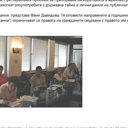
могнат злоупотребите с държавна тайна и лични данни на публични
данни, представи Фани Давидова. Тя оповести направените в годишни
анни”; ограничават се правата на гражданите свързани с правото им 