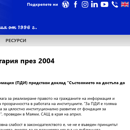
Подкрепете ни
РЕСУРСИ
гария през 2004
рмация (ПДИ) представи доклад ”Състоянието на достъпа до
мага за реализиране правото на гражданите на информация и
 прозрачността в работата на институциите. “За ПДИ е голяма
да за цялостно институционално развитие от фондация за
а”, проведен в Маями, САЩ в края на април.
на слабост в законодателството е, че не е въведен принципът
цията, вместо да се разширява кръгът на публичната