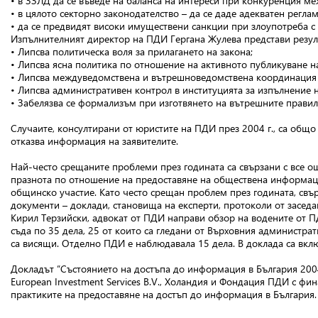
• в ЗЗЛД да се въведе на баланса на интереси при конкуренция ме
• в цялото секторно законодателство – да се даде адекватен регла
• да се предвидят високи имуществени санкции при злоупотреба с
Изпълнителният директор на ПДИ Гергана Жулева представи резул
• Липсва политическа воля за прилагането на закона;
• Липсва ясна политика по отношение на активното публикуване 
• Липсва междуведомствена и вътрешноведомствена координация 
• Липсва административен контрол в институцията за изпълнение 
• Забелязва се формализъм при изготвянето на вътрешните правил
Случаите, консултирани от юристите на ПДИ през 2004 г., са общо
отказва информация на заявителите.
Най-често срещаните проблеми през годината са свързани с все о
празнота по отношение на предоставяне на обществена информаци
общинско участие. Като често срещан проблем през годината, свъ
документи – доклади, становища на експерти, протоколи от заседан
Кирил Терзийски, адвокат от ПДИ направи обзор на водените от 
съда по 35 дела, 25 от които са гледани от Върховния администрат
са висящи. Отделно ПДИ е наблюдавала 15 дела. В доклада са вкл
Докладът ”Състоянието на достъпа до информация в България 2004”
European Investment Services B.V., Холандия и Фондация ПДИ с ф
практиките на предоставяне на достъп до информация в България.