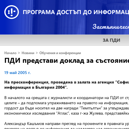
ЗА ПДИ
>
>
Начало
Новини
Обучения и конференции
ПДИ представи доклад за състояни
19 май 2005 г.
На пресконференция, проведена в залата на агенция “София
информация в България 2004”.
В началото на срещата с журналисти и координатори на ПДИ от ст
целите – да подпомага упражняването на правото на информация, 
гордост да бъде носител на две награди “Темпълтън” за утвърждав
икономически изследвания “Атлас”, каза г-жа Жулева, представяйк
Александър Кашъмов направи преглед на промените в правната уре
правото на достъп до информация да надделява над ограниченията