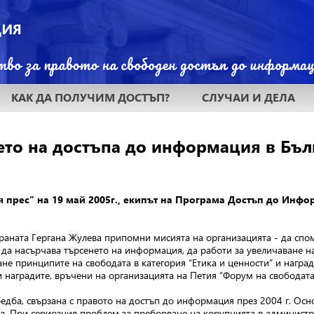
КАК ДА ПОЛУЧИМ ДОСТЪП?
СЛУЧАИ И ДЕЛА
ето на достъпа до информация в Бъл
 прес” на 19 май 2005г., екипът на Програма Достъп до Инфо
раната Гергана Жулева припомни мисията на организацията - да спо
да насърчава търсенето на информация, да работи за увеличаване на
ане принципите на свободата в категория “Етика и ценности” и награ
и наградите, връчени на организацията на Петия “Форум на свободат
дба, свързана с правото на достъп до информация през 2004 г. Основ
. При сериозния проблем за преборване на корупцията в администра