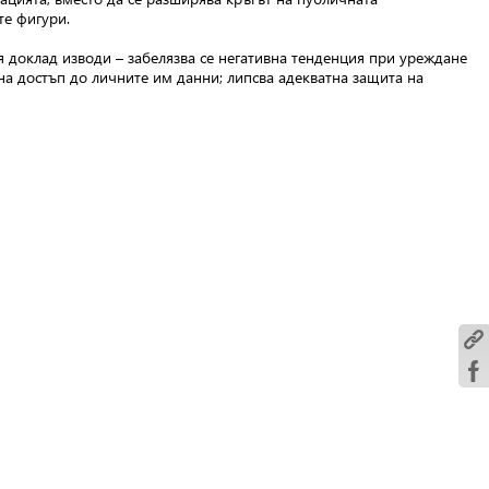
те фигури.
я доклад изводи – забелязва се негативна тенденция при уреждане
на достъп до личните им данни; липсва адекватна защита на