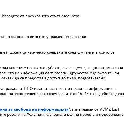
Изводите от проучването сочат следното:
та на закона на висшите управленчески звена;
и и досега са най-често срещаните сред случаите, в които се
а задължените по закона субекти, със съществуващата нормативна
чаването на информация от търговски дружества с държавно или
откази да се предостави достъп до т.нар. подготвителни
 на граждани, НПО и защитава тяхното право на информация в
а окончателно решени като спечелените са 16. 14 от съдебните дела
кона за свобода на информацията
", изпълняван от VVMZ East
ите работи на Холандия. Основната цел на проекта е подобряване